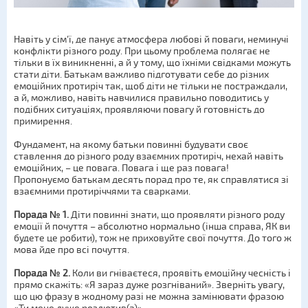
Навіть у сім'ї, де панує атмосфера любові й поваги, неминучі
конфлікти різного роду. При цьому проблема полягає не
тільки в їх виникненні, а й у тому, що їхніми свідками можуть
стати діти. Батькам важливо підготувати себе до різних
емоційних протиріч так, щоб діти не тільки не постраждали,
а й, можливо, навіть навчилися правильно поводитись у
подібних ситуаціях, проявляючи повагу й готовність до
примирення.
Фундамент, на якому батьки повинні будувати своє
ставлення до різного роду взаємних протиріч, нехай навіть
емоційних, – це повага. Повага і ще раз повага!
Пропонуємо батькам десять порад про те, як справлятися зі
взаємними протиріччями та сварками.
Порада № 1.
Діти повинні знати, що проявляти різного роду
емоції й почуття – абсолютно нормально (інша справа, ЯК ви
будете це робити), тож не приховуйте свої почуття. До того ж
мова йде про всі почуття.
Порада № 2.
Коли ви гніваєтеся, проявіть емоційну чесність і
прямо скажіть: «Я зараз дуже розгніваний». Зверніть увагу,
що цю фразу в жодному разі не можна замінювати фразою