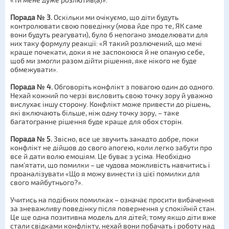
«Ти мене дуже розлютив(а)».
Порада № 3.
Оскільки ми очікуємо, що діти будуть
контролювати свою поведінку (мова йде про те, ЯК саме
вони будуть реагувати), було б непогано змоделювати для
них таку формулу реакції: «Я такий розлючений, що мені
краще почекати, доки я не заспокоюся й не опаную себе,
щоб ми змогли разом дійти рішення, яке нікого не буде
обмежувати».
Порада № 4.
Обговоріть конфлікт з повагою один до одного.
Нехай кожний по черзі висловить свою точку зору й уважно
вислухає іншу сторону. Конфлікт може привести до рішень,
які включають більше, ніж одну точку зору, – таке
багатогранне рішення буде краще для обох сторін.
Порада № 5.
Звісно, все це звучить занадто добре, поки
конфлікт не дійшов до свого апогею, коли легко забути про
все й дати волю емоціям. Це буває з усіма. Необхідно
пам'ятати, що помилки – це чудова можливість навчитись і
проаналізувати «Що я можу винести із цієї помилки для
свого майбутнього?».
Учитись на подібних помилках – означає просити вибачення
за зневажливу поведінку після повернення у спокійній стан.
Це ще одна позитивна модель для дітей; тому якщо діти вже
стали свідками конфлікту, нехай вони побачать і роботу над