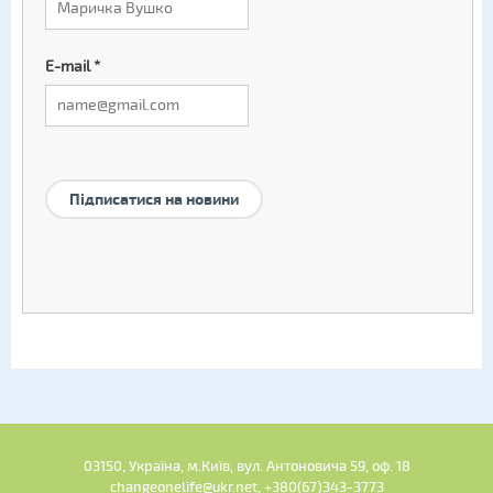
E-mail
*
Підписатися на новини
03150, Україна, м.Київ, вул. Антоновича 59, оф. 18
changeonelife@ukr.net, +380(67)343-3773