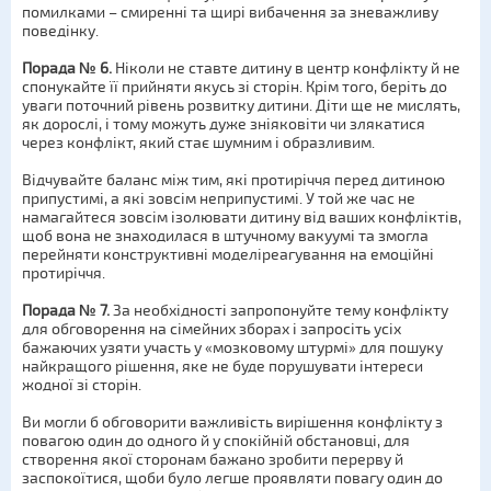
помилками – смиренні та щирі вибачення за зневажливу
поведінку.
Порада № 6.
Ніколи не ставте дитину в центр конфлікту й не
спонукайте її прийняти якусь зі сторін. Крім того, беріть до
уваги поточний рівень розвитку дитини. Діти ще не мислять,
як дорослі, і тому можуть дуже зніяковіти чи злякатися
через конфлікт, який стає шумним і образливим.
Відчувайте баланс між тим, які протиріччя перед дитиною
припустимі, а які зовсім неприпустимі. У той же час не
намагайтеся зовсім ізолювати дитину від ваших конфліктів,
щоб вона не знаходилася в штучному вакуумі та змогла
перейняти конструктивні моделіреагування на емоційні
протиріччя.
Порада № 7.
За необхідності запропонуйте тему конфлікту
для обговорення на сімейних зборах і запросіть усіх
бажаючих узяти участь у «мозковому штурмі» для пошуку
найкращого рішення, яке не буде порушувати інтереси
жодної зі сторін.
Ви могли б обговорити важливість вирішення конфлікту з
повагою один до одного й у спокійній обстановці, для
створення якої сторонам бажано зробити перерву й
заспокоїтися, щоби було легше проявляти повагу один до