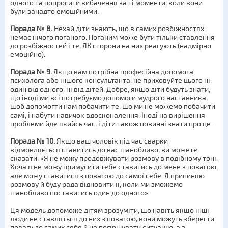
одного та попросити вибачення за ті моменти, коли вони
були занадто емоційними.
Порада № 8.
Нехай діти знають, що в самих розбіжностях
немає нічого поганого. Поганим може бути тільки ставлення
до розбіжностей і те, ЯК сторони на них реагують (надмірно
емоційно).
Порада № 9.
Якщо вам потрібна професійна допомога
психолога або іншого консультанта, не приховуйте цього ні
один від одного, ні від дітей. Добре, якщо діти будуть знати,
що іноді ми всі потребуємо допомоги мудрого наставника,
щоб допомогти нам побачити те, що ми не можемо побачити
самі, і набути навичок вдосконалення. Іноді на вирішення
проблеми йде якийсь час, і діти також повинні знати про це.
Порада № 10.
Якщо ваш чоловік під час сварки
відмовляється ставитись до вас шанобливо, ви можете
сказати: «Я не можу продовжувати розмову в подібному тоні.
Хоча я не можу примусити тебе ставитись до мене з повагою,
але можу ставитися з повагою до самої себе. Я припиняю
розмову й буду рада відновити її, коли ми зможемо
шанобливо поставитись один до одного».
Ця модель допоможе дітям зрозуміти, що навіть якщо інші
люди не ставляться до них з повагою, вони можуть зберегти
повагу до самих себе й не погіршувати ситуацію, а з