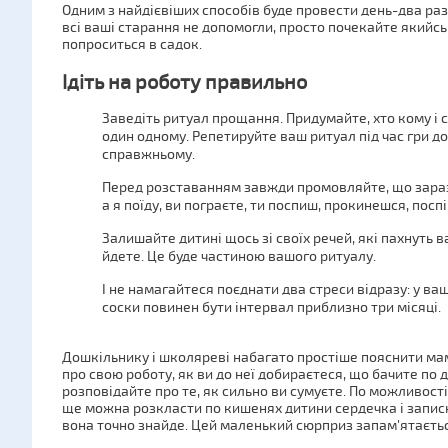
Одним з найдієвіших способів буде провести день-два раз
всі ваші старання не допомогли, просто почекайте якийсь
попроситься в садок.
Ідіть на роботу правильно
Заведіть ритуал прощання. Придумайте, хто кому і с
один одному. Репетируйте ваш ритуал під час гри до
справжньому.
Перед розставанням завжди промовляйте, що зараз 
а я поїду, ви пограєте, ти поспиш, прокинешся, посп
Залишайте дитині щось зі своїх речей, які пахнуть в
йдете. Це буде частиною вашого ритуалу.
І не намагайтеся поєднати два стреси відразу: у ваш
соски повинен бути інтервал приблизно три місяці.
Дошкільнику і школяреві набагато простіше пояснити мам
про свою роботу, як ви до неї добираєтеся, що бачите по 
розповідайте про те, як сильно ви сумуєте. По можливості 
ще можна розкласти по кишенях дитини сердечка і записк
вона точно знайде. Цей маленький сюрприз запам'ятаєтьс