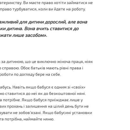
атеринству. Ви маєте право хотіти займатися не
право турбуватися, коли ви йдете на роботу.
 важливий для дитини дорослий, але вона
ки дитина. Вона вчить ставитися до
важати лише засобом».
 за дитиною, що це виключно жіноча праця, ніяк
справою. Обоє батьків мають рівні права і
роботи по догляду бере на себе.
бусь. Навіть якщо бабуся є одним зі «своїх»
рно ставитися до неї як до безкоштовної няні.
за потрібне. Якщо бабуся приїжджає лише у
ових прохань і залишення на цілий день бути не
вувати не зобов'язані. Якщо бабусині установки
га потрібна, наймайте няню.