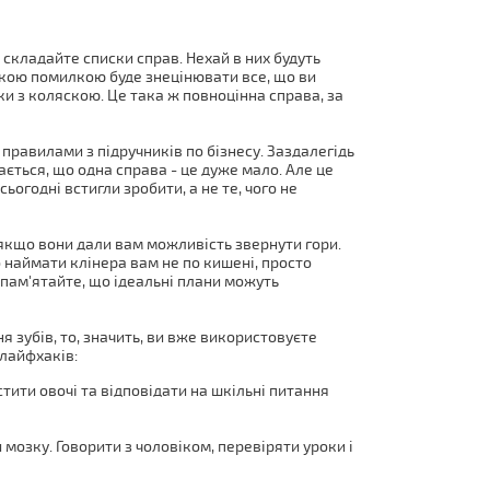
 складайте списки справ. Нехай в них будуть
ликою помилкою буде знецінювати все, що ви
и з коляскою. Це така ж повноцінна справа, за
правилами з підручників по бізнесу. Заздалегідь
дається, що одна справа - це дуже мало. Але це
ьогодні встигли зробити, а не те, чого не
е, якщо вони дали вам можливість звернути гори.
наймати клінера вам не по кишені, просто
 пам'ятайте, що ідеальні плани можуть
 зубів, то, значить, ви вже використовуєте
 лайфхаків:
стити овочі та відповідати на шкільні питання
и мозку. Говорити з чоловіком, перевіряти уроки і