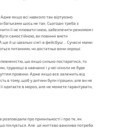
. Адже якщо всі навколо так віртуозно
и батьками щось не так. Сьогодні треба з
чити її не плювати їжею, забезпечити режимом і
 бути самостійною, ви повинні вміти
ще й ці ідеальні сім'ї в фейсбуці ... Сучасні мами
аються питанням, чи достатньо вони хороші.
впевненістю, що якщо сильно постаратися, то
, труднощі в навчанні і у неї ніколи не буде
очуттям провини. Адже якщо все залежить від
ість в тому, щоб у дитини були іграшки, але ви не
її одягаєте в мороз, але не можете гарантувати,
 розповідала про прихильності і про те, як
 що піклується. Але ця життєво важлива потреба