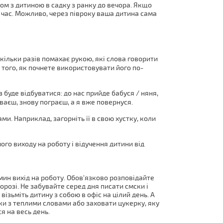
ом з дитиною в садку з ранку до вечора. Якщо
 час. Можливо, через півроку ваша дитина сама
кільки разів помахає рукою, які слова говорити
 того, як почнете використовувати його по-
буде відбуватися: до нас прийде бабуся / няня,
іваєш, знову пограєш, а я вже повернуся.
ами. Наприклад, загорніть її в свою хустку, коли
ого виходу на роботу і відучення дитини від
ин вихід на роботу. Обов'язково розповідайте
дорозі. Не забувайте серед дня писати смски і
візьміть дитину з собою в офіс на цілий день. А
и з теплими словами або заховати цукерку, яку
я на весь день.