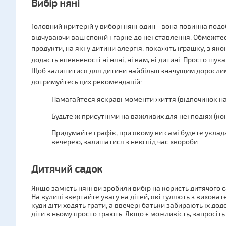
Вибір няні
Головний критерій у виборі няні один - вона повинна подо
відчуваючи ваш спокій і гарне до неї ставлення. Обмежт
продукти, на які у дитини алергія, покажіть іграшку, з як
додасть впевненості ні няні, ні вам, ні дитині. Просто шу
Щоб залишитися для дитини найбільш значущим дорослим
дотримуйтесь цих рекомендацій:
Намагайтеся яскраві моменти життя (відпочинок на 
Будьте ж присутніми на важливих для неї подіях (ко
Придумайте графік, при якому ви самі будете укладат
вечерею, залишатися з нею під час хвороби.
Дитячий садок
Якщо замість няні ви зробили вибір на користь дитячого с
На вулиці звертайте увагу на дітей, які гуляють з виховат
куди діти ходять грати, а ввечері батьки забирають їх дод
діти в ньому просто грають. Якщо є можливість, запросіт