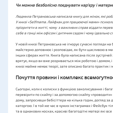
Чи можна безболісно поєднувати кар'єру і матери
Людмила Петрановська написала книгу для жінок, які роб
У книзі «Selfmama. Лайфхак для працюючої мами» психоло
пріоритети в житті, чому з важливих справ віддати перев
себе в гонці між офісом і дитячим садом і чому ідеально 
У новій книзі Петрановська не ігнорує сучасні погляди на
майстерно доповнює і розповідає, як бути щасливою в мат
інших сферах життя. Книга була написана після зустріче
врятує, якщо ви вже розривається між роботою і домом, і
книзі майже немає теорії, зате описано багато практик і 
Почуття провини і комплекс всемогутно
Сьогодні, коли є колиски з функцією заколисування і баг
перевірити по скайпу і за допомогою скайпу «проводити»
дому, запросивши бебісіттера на кілька годин, догляд за
каторгою. І в той же час в чужих інстаграмах і Фейсбук ті
та в однакових носках, красиві багатодітні матері які все