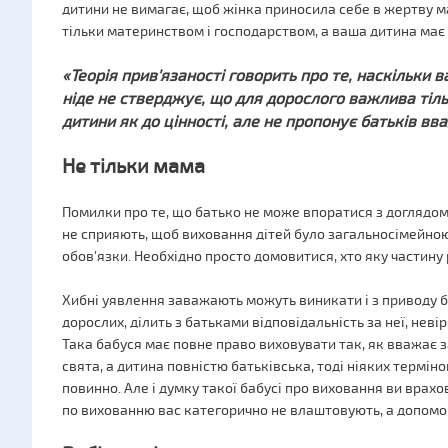
дитини не вимагає, щоб жінка приносила себе в жертву м
тільки материнством і господарством, а ваша дитина має 
«Теорія прив'язаності говорить про те, наскільки
ніде не стверджує, що для дорослого важлива тіль
дитини як до цінності, але не пропонує батьків в
Не тільки мама
Помилки про те, що батько не може впоратися з доглядом
не сприяють, щоб виховання дітей було загальносімейною 
обов'язки. Необхідно просто домовитися, хто яку частину 
Хибні уявлення заважають можуть виникати і з приводу ба
дорослих, ділить з батьками відповідальність за неї, неві
Така бабуся має повне право виховувати так, як вважає 
свята, а дитина повністю батьківська, тоді ніяких термін
повинно. Але і думку такої бабусі про виховання ви врахо
по вихованню вас категорично не влаштовують, а допомо