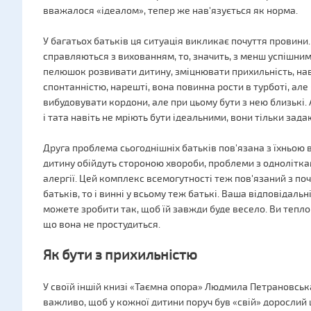
вважалося «ідеалом», тепер же нав'язується як норма.
У багатьох батьків ця ситуація викликає почуття провини
справляються з вихованням, то, значить, з менш успішним
пелюшок розвивати дитину, зміцнювати прихильність, нав
спонтанністю, нарешті, вона повинна рости в турботі, але
вибудовувати кордони, але при цьому бути з нею близькі. А 
і тата навіть не мріють бути ідеальними, вони тільки зад
Друга проблема сьогоднішніх батьків пов'язана з їхньою 
дитину обійдуть стороною хвороби, проблеми з однолітками
алергії. Цей комплекс всемогутності теж пов'язаний з п
батьків, то і винні у всьому теж батькі. Ваша відповідальн
можете зробити так, щоб їй завжди буде весело. Ви тепло 
що вона не простудиться.
Як бути з прихильністю
У своїй іншій книзі «Таємна опора» Людмила Петрановська
важливо, щоб у кожної дитини поруч був «свій» дорослий