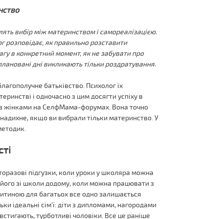
нство
лять вибір між материнством і самореалізацією.
г розповідає, як правильно розставити
агу в конкретний момент, як не забувати про
сплановані дні викликають тільки роздратування.
 благополучне батьківство. Психолог їх
еринстві і одночасно з цим досягти успіху в
й з жінками на СелфМама-форумах. Вона точно
 надихне, якщо ви вибрали тільки материнство. У
методик.
сті
аторазові підгузки, коли уроки у школяра можна
 його зі школи додому, коли можна працювати з
 дитиною для багатьох все одно залишається
льки ідеальні сім'ї: діти з дипломами, нагородами
 встигають, турботливі чоловіки. Все це раніше