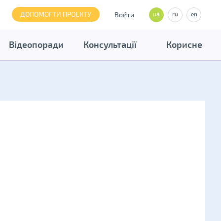
ДОПОМОГТИ ПРОЕКТУ
Войти
ua
ru
en
Відеопоради
Консультації
Корисне