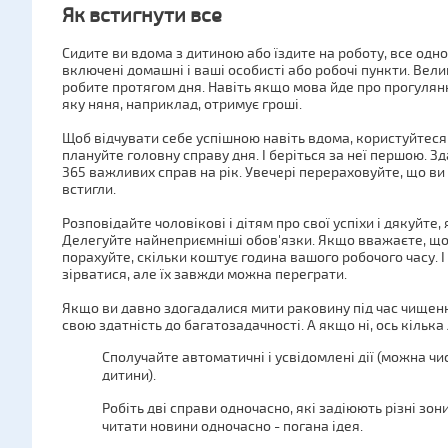
Як встигнути все
Сидите ви вдома з дитиною або їздите на роботу, все одно
включені домашні і ваші особисті або робочі пункти. Ве
робите протягом дня. Навіть якщо мова йде про прогулянк
яку няня, наприклад, отримує гроші.
Щоб відчувати себе успішною навіть вдома, користуйтеся 
плануйте головну справу дня. І беріться за неї першою. З
365 важливих справ на рік. Увечері перераховуйте, що ви с
встигли.
Розповідайте чоловікові і дітям про свої успіхи і дякуйт
Делегуйте найнеприємніші обов'язки. Якщо вважаєте, що 
порахуйте, скільки коштує година вашого робочого часу. І
зірватися, але їх завжди можна переграти.
Якщо ви давно здогадалися мити раковину під час чищення
свою здатність до багатозадачності. А якщо ні, ось кілька
Сполучайте автоматичні і усвідомлені дії (можна чи
дитини).
Робіть дві справи одночасно, які задіюють різні зон
читати новини одночасно - погана ідея.