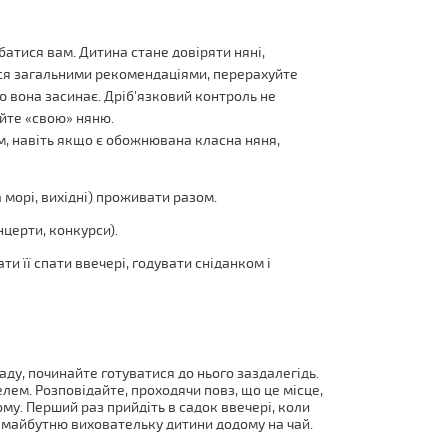
батися вам. Дитина стане довіряти няні,
еся загальними рекомендаціями, перерахуйте
ою вона засинає. Дріб'язковий контроль не
кайте «свою» няню.
, навіть якщо є обожнювана класна няня,
морі, вихідні) проживати разом.
нцерти, конкурси).
и її спати ввечері, годувати сніданком і
аду, починайте готуватися до нього заздалегідь.
елем. Розповідайте, проходячи повз, що це місце,
ому. Перший раз прийдіть в садок ввечері, коли
ь майбутню виховательку дитини додому на чай.