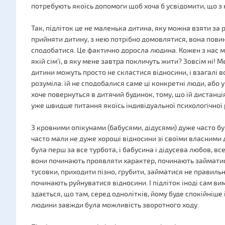
потребують якоїсь допомоги щоб хоча б усвідомити, що з 
Так, підліток це не маленька дитина, яку можна взяти за 
прийняти дитину, з нею потрібно домовлятися, вона повин
сподобатися. Це фактично доросла людина. Кожен з нас мо
якій сім'ї, в яку мене завтра покличуть жити? Зовсім ні! 
дитини можуть просто не скластися відносини, і взагалі 
розуміла: їй не сподобалися саме ці конкретні люди, або у 
хоче повернуться в дитячий будинок, тому, що їй дистанці
уже швидше питання якоїсь індивідуальної психологічної 
З кровними опікунами (бабусями, дідусями) дуже часто був
часто мали не дуже хороші відносини зі своїми власними 
була перш за все турбота, і бабусина і дідусева любов, вс
вони починають проявляти характер, починають займати
тусовки, приходити пізно, грубити, займатися не правильни
починають руйнуватися відносини. І підліток іноді сам вим
здається, що там, серед однолітків, йому буде спокійніше
людини завжди була можливість зворотного ходу.