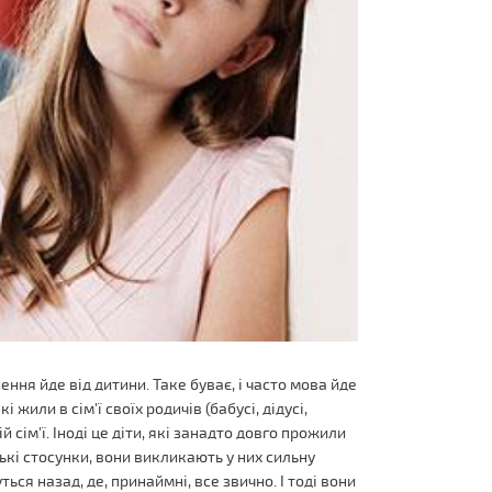
ння йде від дитини. Таке буває, і часто мова йде
і жили в сім'ї своїх родичів (бабусі, дідусі,
й сім'ї. Іноді це діти, які занадто довго прожили
ькі стосунки, вони викликають у них сильну
ься назад, де, принаймні, все звично. І тоді вони