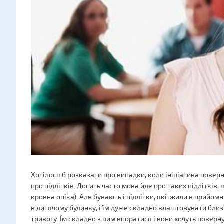
Хотілося б розказати про випадки, коли ініціатива поверне
про підлітків. Досить часто мова йде про таких підлітків, як
кровна опіка). Але бувають і підлітки, які жили в прийомні
в дитячому будинку, і їм дуже складно влаштовувати близ
тривогу. Їм складно з цим впоратися і вони хочуть повернут