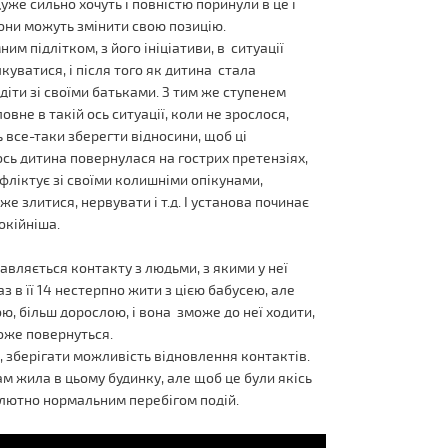
 дуже сильно хочуть і повністю поринули в це і
 вони можуть змінити свою позицію.
м підлітком, з його ініціативи, в ситуації
куватися, і після того як дитина стала
діти зі своїми батьками. З тим же ступенем
вне в такій ось ситуації, коли не зрослося,
 все-таки зберегти відносини, щоб ці
ось дитина повернулася на гострих претензіях,
нфліктує зі своїми колишніми опікунами,
 злитися, нервувати і т.д. І установа починає
окійніша.
авляється контакту з людьми, з якими у неї
з в її 14 нестерпно жити з цією бабусею, але
ю, більш дорослою, і вона зможе до неї ходити,
може повернуться.
, зберігати можливість відновлення контактів.
м жила в цьому будинку, але щоб це були якісь
солютно нормальним перебігом подій.