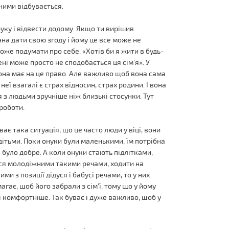
ними відбувається.
руку і відвести додому. Якщо ти вирішив
на дати свою згоду і йому це все може не
же подумати про себе: «Хотів би я жити в будь-
Мені може просто не сподобається ця сім'я». У
вона має на це право. Але важливо щоб вона сама
неї взагалі є страх відносин, страх родини. І вона
я з людьми зручніше ніж близькі стосунки. Тут
роботи.
ає така ситуація, що це часто люди у віці, вони
дітьми. Поки онуки були маленькими, їм потрібна
е було добре. А коли онуки стають підлітками,
ся молодіжними такими речами, ходити на
ми з позиції дідуся і бабусі речами, то у них
агає, щоб його забрали з сім'ї, тому що у йому
 і комфортніше. Так буває і дуже важливо, щоб у