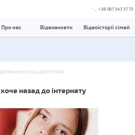
+38 067 343 37 73
Про нас
Відеоанкети
Відеоісторії сімей
ДИТИНА ХОЧЕ НАЗАД ДО ІНТЕРНАТУ
хоче назад до інтернату