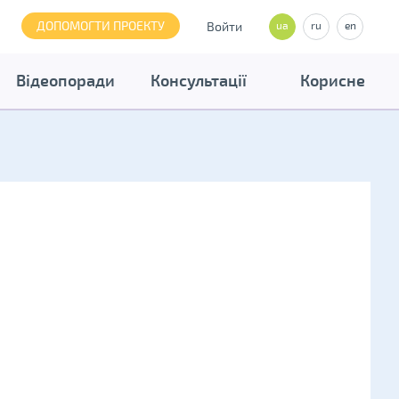
ДОПОМОГТИ ПРОЕКТУ
Войти
ua
ru
en
Відеопоради
Консультації
Корисне