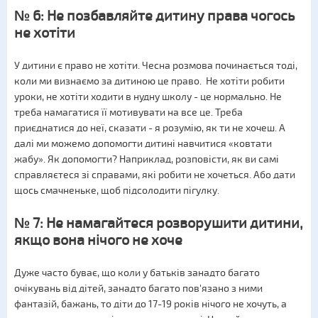
№ 6: Не позбавляйте дитину права чогось
не хотіти
У дитини є право не хотіти. Чесна розмова починається тоді,
коли ми визнаємо за дитиною це право. Не хотіти робити
уроки, не хотіти ходити в нудну школу - це нормально. Не
треба намагатися її мотивувати на все це. Треба
приєднатися до неї, сказати - я розумію, як ти не хочеш. А
далі ми можемо допомогти дитині навчитися «ковтати
жабу». Як допомогти? Наприклад, розповісти, як ви самі
справляєтеся зі справами, які робити не хочеться. Або дати
щось смачненьке, щоб підсолодити пігулку.
№ 7: Не намагайтеся розворушити дитини,
якщо вона нічого не хоче
Дуже часто буває, що коли у батьків занадто багато
очікувань від дітей, занадто багато пов'язано з ними
фантазій, бажань, то діти до 17-19 років нічого не хочуть, а