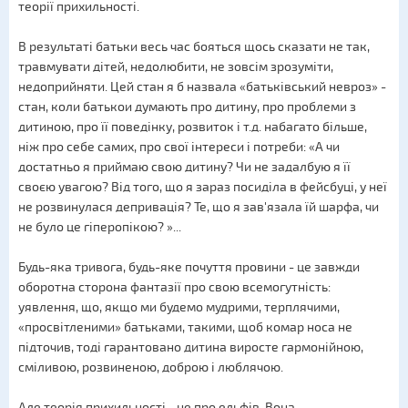
теорії прихильності.
В результаті батьки весь час бояться щось сказати не так,
травмувати дітей, недолюбити, не зовсім зрозуміти,
недоприйняти. Цей стан я б назвала «батьківський невроз» -
стан, коли батькои думають про дитину, про проблеми з
дитиною, про її поведінку, розвиток і т.д. набагато більше,
ніж про себе самих, про свої інтереси і потреби: «А чи
достатньо я приймаю свою дитину? Чи не задалбую я її
своєю увагою? Від того, що я зараз посиділа в фейсбуці, у неї
не розвинулася депривація? Те, що я зав'язала їй шарфа, чи
не було це гіперопікою? »...
Будь-яка тривога, будь-яке почуття провини - це завжди
оборотна сторона фантазії про свою всемогутність:
уявлення, що, якщо ми будемо мудрими, терплячими,
«просвітленими» батьками, такими, щоб комар носа не
підточив, тоді гарантовано дитина виросте гармонійною,
сміливою, розвиненою, доброю і люблячою.
Але теорія прихильності - не про ельфів. Вона