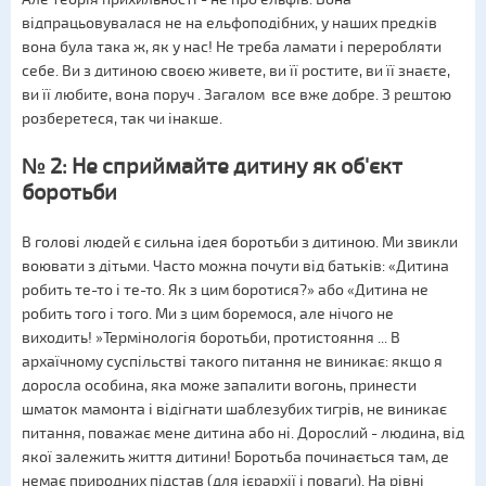
відпрацьовувалася не на ельфоподібних, у наших предків
вона була така ж, як у нас! Не треба ламати і переробляти
себе. Ви з дитиною своєю живете, ви її ростите, ви її знаєте,
ви її любите, вона поруч . Загалом все вже добре. З рештою
розберетеся, так чи інакше.
№ 2: Не сприймайте дитину як об'єкт
боротьби
В голові людей є сильна ідея боротьби з дитиною. Ми звикли
воювати з дітьми. Часто можна почути від батьків: «Дитина
робить те-то і те-то. Як з цим боротися?» або «Дитина не
робить того і того. Ми з цим боремося, але нічого не
виходить! »Термінологія боротьби, протистояння ... В
архаїчному суспільстві такого питання не виникає: якщо я
доросла особина, яка може запалити вогонь, принести
шматок мамонта і відігнати шаблезубих тигрів, не виникає
питання, поважає мене дитина або ні. Дорослий - людина, від
якої залежить життя дитини! Боротьба починається там, де
немає природних підстав (для ієрархії і поваги). На рівні