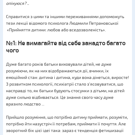
опікуюся? ..
Справитися з цими та іншими переживаннями допоможуть
тези лекції відомого психолога Людмили Петрановської
«Прийняття дитини: любов або вседозволеність».
№1: Не вимагайте від себе занадто багато
чого
Дуже багато років батьки виховували дітей, не дуже
розуміючи, як на них відображаються дії, вчинки, їх
емоційний стан: дитина і дитина, куди вона дінеться, виросте!
З розвитком психології, психіатрії стало з'ясовуватися, що
насправді то, як батьки будують стосунки з дітьми, на дітей
дуже сильно відбивається. Це знання свого часу дуже
вразило людство ...
Прийшло розуміння, що потрібно дитину приймати, розуміти,
потрібно йти назустріч її потребам, приймати її почуття. Але
зворотний бік цієї ідеї така: зараз є тенденція фетишизації