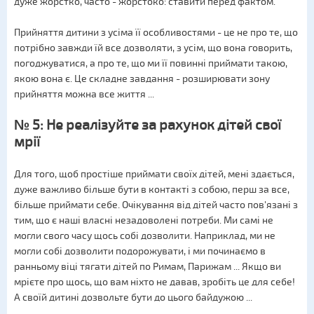
дуже жорстко, часто - жорстоко: ставити перед фактом.
Прийняття дитини з усіма її особливостями - це не про те, що
потрібно завжди їй все дозволяти, з усім, що вона говорить,
погоджуватися, а про те, що ми її повинні приймати такою,
якою вона є. Це складне завдання - розширювати зону
прийняття можна все життя ...
№ 5: Не реалізуйте за рахунок дітей свої
мрії
Для того, щоб простіше приймати своїх дітей, мені здається,
дуже важливо більше бути в контакті з собою, перш за все,
більше приймати себе. Очікування від дітей часто пов'язані з
тим, що є наші власні незадоволені потреби. Ми самі не
могли свого часу щось собі дозволити. Наприклад, ми не
могли собі дозволити подорожувати, і ми починаємо в
ранньому віці тягати дітей по Римам, Парижам ... Якщо ви
мрієте про щось, що вам ніхто не давав, зробіть це для себе!
А своїй дитині дозвольте бути до цього байдужою ...