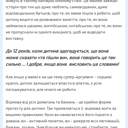
живуть в такому напіврослинному стані. Це майже завжди
історія про тих що дуже люблять, самовідданих, дуже
відповідальних батьків, про те, як мама пішла з роботи, щоб
дитину водити на розвиваючі заняття, про те, як вона
займалася шахами, англійською, китайською, про те, як вони
не пропускали ні одного вихідного, щоб не відвідати
виставку.
До 12 років, коли дитина здогадується, що вона
може сказати «та пішли ви», вона говорить це так
сильно ... І добре, якщо вона висловить це словами!
Але якщо у мами є на цю тему супер-аргумент - серцеві
краплі, дитині залишається впасти в апатію, з усім
погоджуватися, але нічого не робити.
Відмова від усіх домагань та бажань - це крайня форма
протесту для дитини. Так проявляється її відмова жити за
вашими правилами. Коли ви намагаєтеся його підняти з
дивана, ви - активний початок, ви - джерело всіх мотивацій,
бажань, рішень. Чим більше ви навколо неї стрибаєте, тим