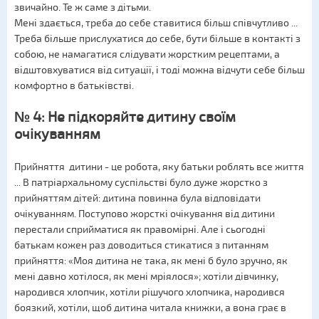
звичайно. Те ж саме з дітьми.
Мені здається, треба до себе ставитися більш співчутливо ...
Треба більше прислухатися до себе, бути більше в контакті з
собою, не намагатися слідувати жорстким рецептами, а
відштовхуватися від ситуації, і тоді можна відчути себе більш
комфортно в батьківстві.
№ 4: Не підкоряйте дитину своїм
очікуванням
Прийняття дитини - це робота, яку батьки роблять все життя
... В патріархальному суспільстві було дуже жорстко з
прийняттям дітей: дитина повинна була відповідати
очікуванням. Поступово жорсткі очікування від дитини
перестали сприйматися як правомірні. Але і сьогодні
батькам кожен раз доводиться стикатися з питанням
прийняття: «Моя дитина не така, як мені б було зручно, як
мені давно хотілося, як мені мріялося»; хотіли дівчинку,
народився хлопчик, хотіли рішучого хлопчика, народився
боязкий, хотіли, щоб дитина читала книжки, а вона грає в