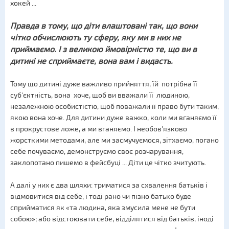
хокей ...
Правда в тому, що діти влаштовані так, що вони
чітко обчислюють ту сферу, яку ми в них не
приймаємо. І з великою ймовірністю те, що ви в
дитині не сприймаєте, вона вам і видасть.
Тому що дитині дуже важливо прийняття, їй потрібна її
суб'єктність, вона хоче, щоб ви вважали її людиною,
незалежною особистістю, щоб поважали її право бути таким,
якою вона хоче. Для дитини дуже важко, коли ми вганяємо її
в прокрустове ложе, а ми вганяємо. І необов'язково
жорсткими методами, але ми засмучуємося, зітхаємо, погано
себе почуваємо, демонструємо своє розчарування,
заклопотано пишемо в фейсбуці ... Діти це чітко зчитують.
А далі у них є два шляхи: триматися за схвалення батьків і
відмовитися від себе, і тоді рано чи пізно батько буде
сприйматися як «та людина, яка змусила мене не бути
собою»; або відстоювати себе, відділятися від батьків, іноді