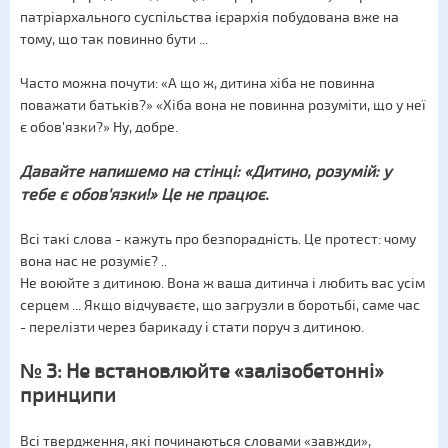
патріархального суспільства ієрархія побудована вже на
тому, що так повинно бути ...
Часто можна почути: «А що ж, дитина хіба не повинна
поважати батьків?» «Хіба вона не повинна розуміти, що у неї
є обов'язки?» Ну, добре.
Давайте напишемо на стінці: «Дитино, розумій: у
тебе є обов'язки!» Це не працює.
Всі такі слова - кажуть про безпорадність. Це протест: чому
вона нас не розуміє? ..
Не воюйте з дитиною. Вона ж ваша дитинча і любить вас усім
серцем ... Якщо відчуваєте, що загрузли в боротьбі, саме час
- перелізти через барикаду і стати поруч з дитиною.
№ 3: Не встановлюйте «залізобетонні»
принципи
Всі твердження, які починаються словами «завжди»,