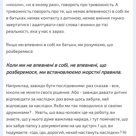
«ніколи», «ні в якому разі», говорять про тривожність. А
тривожність говорить про те, що немає впевненості в собі як
в батьках, немає контакту з дитиною, немає вміння гнучко
звертатися і адаптувати свої слова і вчинки до тієї
реальності, яка у нас є зараз.
Якщо ми впевнені в собі як батьки, ми розуміємо, що
розберемося.
Коли ми не впевнені в собі, не впевнені, що
розберемося, ми встановлюємо жорсткі правила.
Наприклад, завжди бути послідовними: раз сказав - все,
ніколи не міняти свого рішення. Або - завжди давати дитині
відповідати за наслідки: раз вона щось забула, хай
відповідає за наслідки. Якби ми так поводилися зі своїми
дружинами? .. Уявіть, що ваш чоловік іде на роботу, ви
знаєте, що у нього дуже важлива нарада, і тут помічаєте, що
він забув папку з документами на цю зустріч. І що, ви
подумаєте: «Іди, іди, дорогий, нехай настануть наслідки»? Ні