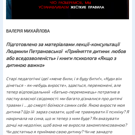
ВАЛЕРІЯ МИХАЙЛОВА
Підготовлено за матеріалами лекції-консультації
Людмили Петрановської «Прийняття дитини: любов
або вседозволеність» і книги психолога «Якщо з
дитиною важко»
Старі педагогічні ідеї «мене били, і я буду бити!», «Куди він
дінеться - як-небудь виросте», здається, переможені, але
тепер відповідальний «батько-переможець» потрапив в
пастку власної свідомості: ми багато дізналися про дитячі
травми і ... до смерті боїмося самих себе. Якою виросте моя
дитина? Що їй зараз сказати, щоб не травмувати її психіку? Я
накричала на сина, що ж тепер з ним буде? Як вказувати
дочці на недоліки, щоб вона не виросла закомплексованою?
Чи достатньо я приймаю свою дитину? Чи не занадто