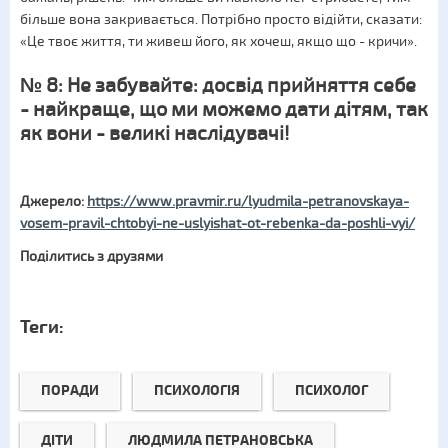
більше вона закривається. Потрібно просто відійти, сказати:
«Це твоє життя, ти живеш його, як хочеш, якщо що - кричи».
№ 8: Не забувайте: досвід прийняття себе
- найкраще, що ми можемо дати дітям, так
як вони - великі наслідувачі!
Джерело:
https://www.pravmir.ru/lyudmila-petranovskaya-
vosem-pravil-chtobyi-ne-uslyishat-ot-rebenka-da-poshli-vyi/
Поділитись з друзями
Теги:
ПОРАДИ
ПСИХОЛОГІЯ
ПСИХОЛОГ
ДІТИ
ЛЮДМИЛА ПЕТРАНОВСЬКА