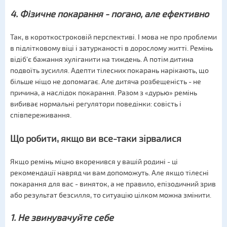
4. Фізичне покарання - погано, але ефективно
Так, в короткостроковій перспективі. І мова не про проблеми
в підлітковому віці і затурканості в дорослому житті. Ремінь
відіб'є бажання хуліганити на тиждень. А потім дитина
подвоїть зусилля. Адепти тілесних покарань нарікають, що
більше ніщо не допомагає. Але дитяча розбещеність - не
причина, а наслідок покарання. Разом з «дурью» ремінь
вибиває нормальні регулятори поведінки: совість і
співпереживання.
Що робити, якщо ви все-таки зірвалися
Якщо ремінь міцно вкоренився у вашій родині - ці
рекомендації навряд чи вам допоможуть. Але якщо тілесні
покарання для вас - виняток, а не правило, епізодичний зрив
або результат безсилля, то ситуацію цілком можна змінити.
1. Не звинувачуйте себе