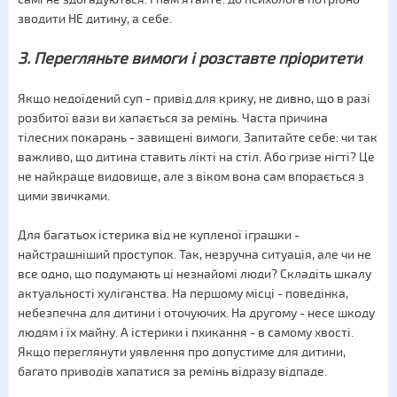
зводити НЕ дитину, а себе.
3. Перегляньте вимоги і розставте пріоритети
Якщо недоїдений суп - привід для крику, не дивно, що в разі
розбитої вази ви хапається за ремінь. Часта причина
тілесних покарань - завищені вимоги. Запитайте себе: чи так
важливо, що дитина ставить лікті на стіл. Або гризе нігті? Це
не найкраще видовище, але з віком вона сам впорається з
цими звичками.
Для багатьох істерика від не купленої іграшки -
найстрашніший проступок. Так, незручна ситуація, але чи не
все одно, що подумають ці незнайомі люди? Складіть шкалу
актуальності хуліганства. На першому місці - поведінка,
небезпечна для дитини і оточуючих. На другому - несе шкоду
людям і їх майну. А істерики і пхикання - в самому хвості.
Якщо переглянути уявлення про допустиме для дитини,
багато приводів хапатися за ремінь відразу відпаде.