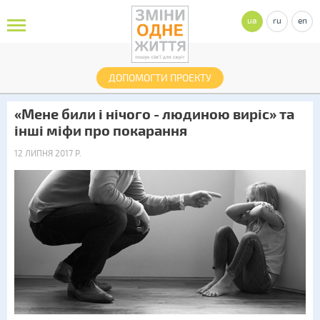
ua
ru
en
ДОПОМОГТИ ПРОЕКТУ
«Мене били і нічого - людиною виріс» та
інші міфи про покарання
12 ЛИПНЯ 2017 Р.