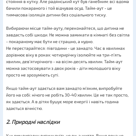
стояння в кутку. Але радянський кут був ганебним: всі вдома
бачили покараного і той відчував осуд. Тайм-аут - це
тимчасова ізоляція дитини без соціального тиску.
Вибираючи місце тайм-ауту, переконайтеся, що дитина не
завдасть собі шкоди. Не можна замикати в кімнаті без світла
- покараному має бути не страшно, а нудно.
Не перестарайтеся: півгодини - це занадто. Час в хвилинах
дорівнює віку в роках: чотирирічку ізолюйте на три-п'ять
хвилин, дев'ятирічного - на вісім-десять хвилин. Тайм-аут
можна застосовувати з двох років - діти молодшого віку
просто не зрозуміють суті.
Якщо тайм-аут здається вам занадто м'яким, випробуйте
його на собі: нічого не робіть 30-40 хвилин. Це не так просто,
як здається. А в дітях бушує море енергії і навіть година
здається вічністю.
2. Природні наслідки
У цьому випадку дитину вчіть не ви, а життя. Якщо вона не