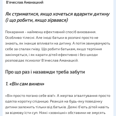
В'ячеслав Аманацкий
Як стриматися, якщо хочеться вдарити дитину
(і що робити, якщо зірвався)
Покарання - найменш ефективний спосіб виховання.
Особливо тілесні. Але іноді батьки в розпачі просто не
знають, як інакше впливати на дитину. А потім звинувачують
себе за спалах гніву. Що робити батькам, якщо терпіння
закінчується, і як карати дітей ефективно і без шкоди
розповідає психолог В'ячеслав Аманацкій.
Про що раз і назавжди треба забути
1. «Він сам винен»
«Він просто погано себе вів!». А жертва зґвалтування просто
одягла коротку спідницю. Реакція на будь-яку поведінку
дитини залежить тільки від батьків. Деякі б'ють дітей навіть
за відмову їсти суп. Ніякі «зовнішні» обставини не змусять