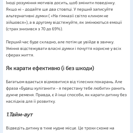
Іноді розуміння мотивів досить, щоб змінити поведінку.
Якщо ні - додайте ще два стовпці. У перший записуйте
альтернативні думки ( «На гімназії світло клином не
зійшовся»), а в другому відстежуйте, як змінюються емоції
(страх знизився з 70 до 69%).
Перший час буде складно, але потім це увійде в звичку.
Уміння відстежувати власні думки і почуття корисне у всіх
сферах життя.
Як карати ефективно (і без шкоди)
Багатьом вдається відмовитися від тілесних покарань. Але
фраза «Будеш хуліганити - я перестану тебе любити» ранить
дужче ременя. Правда, є й інші способи, як карати дитину без
наслідків для її розвитку.
1.Тайм-аут
Відведіть дитину в тихе нудне місце. Це трохи схоже на