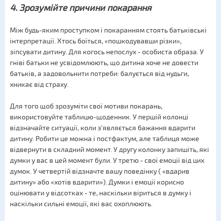
4. Зрозумійте причини покарання
Між будь-яким проступком і покаранням стоять батьківські
інтерпретації. Хтось боїться, «пошкодувавши різки»,
зіпсувати дитину. Для когось непослух - особиста образа. У
гніві батьки не усвідомлюють, що дитина хоче не довести
батьків, а задовольнити потреби: балується від нудьги,
хникає від страху.
Для того щоб зрозуміти свої мотиви покарань,
використовуйте таблицю-щоденник. У першій колонці
відзначайте ситуації, коли з'являється бажання вдарити
дитину. Робити це можна і постфактум, але таблиця може
відвернути в складний момент. У другу колонку запишіть, які
думки у вас в цей момент були. У третю - свої емоції від цих
думок. У четвертій відзначте вашу поведінку ( «вдарив
дитину» або «хотів вдарити»). Думки і емоції корисно
оцінювати у відсотках - те, наскільки віриться в думку і
наскільки сильні емоції, які вас охоплюють.