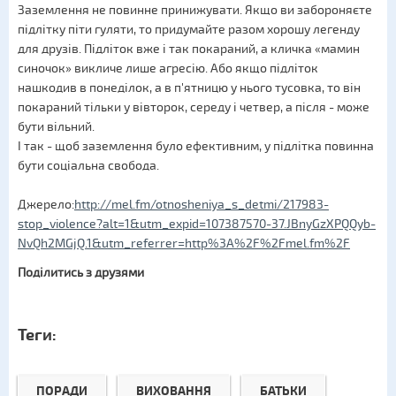
Заземлення не повинне принижувати. Якщо ви забороняєте
підлітку піти гуляти, то придумайте разом хорошу легенду
для друзів. Підліток вже і так покараний, а кличка «мамин
синочок» викличе лише агресію. Або якщо підліток
нашкодив в понеділок, а в п'ятницю у нього тусовка, то він
покараний тільки у вівторок, середу і четвер, а після - може
бути вільний.
І так - щоб заземлення було ефективним, у підлітка повинна
бути соціальна свобода.
Джерело:
http://mel.fm/otnosheniya_s_detmi/217983-
stop_violence?alt=1&utm_expid=107387570-37.JBnyGzXPQQyb-
NvQh2MGjQ.1&utm_referrer=http%3A%2F%2Fmel.fm%2F
Поділитись з друзями
Теги:
ПОРАДИ
ВИХОВАННЯ
БАТЬКИ