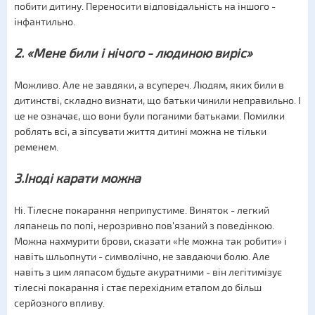
побити дитину. Переносити відповідальність на іншого -
інфантильно.
2. «Мене били і нічого - людиною виріс»
Можливо. Але не завдяки, а всупереч. Людям, яких били в
дитинстві, складно визнати, що батьки чинили неправильно. І
це не означає, що вони були поганими батьками. Помилки
роблять всі, а зіпсувати життя дитині можна не тільки
ременем.
3.Іноді карати можна
Ні. Тілесне покарання неприпустиме. Виняток - легкий
ляпанець по попі, нерозривно пов'язаний з поведінкою.
Можна нахмурити брови, сказати «Не можна так робити» і
навіть шльопнути - символічно, не завдаючи болю. Але
навіть з цим ляпасом будьте акуратними - він легітимізує
тілесні покарання і стає перехідним етапом до більш
серйозного впливу.