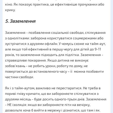
кіно. Як показує практика, це ефективніше прочуханки або
крику.
5. Заземлення
Заземлення - позбавлення соціальної свободи, спілкування
з однолітками: заборона користуватися соцмережами або
зустрічатися з друзями офлайн. У чомусь схоже на тайм-аут,
але якщо той ефективний в першу чергу для дітей до 9-11
років, то заземлення підходить для підлітка. Заземлення -
справедливе покарання. Якщо дитина не виконує
зобов'язань - не робить уроки, роботу по дому, не
повертається до встановленого часу – її можна позбавити
частини свободи.
Як і з тайм-аутом, важливо не перестаратися. Не треба в
пориві гніву кричати, що ви забороняєте спілкуватися з
друзями місяць - буде досить одного-трьох днів. Заземлення
- НЕ ізоляція: якщо ви забороняєте піти на вечірку,
дозвольте хоча б вийти в мережу і дізнатися, що там і як.