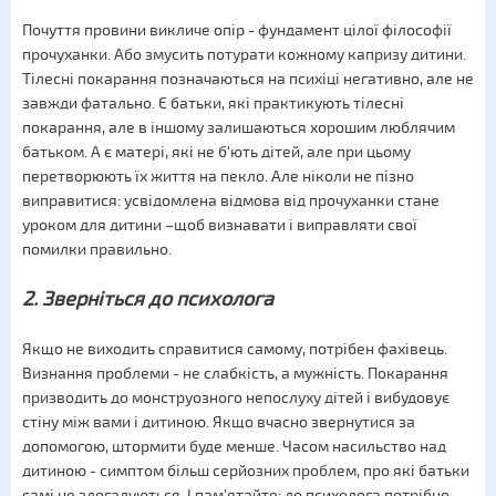
Почуття провини викличе опір - фундамент цілої філософії
прочуханки. Або змусить потурати кожному капризу дитини.
Тілесні покарання позначаються на психіці негативно, але не
завжди фатально. Є батьки, які практикують тілесні
покарання, але в іншому залишаються хорошим люблячим
батьком. А є матері, які не б'ють дітей, але при цьому
перетворюють їх життя на пекло. Але ніколи не пізно
виправитися: усвідомлена відмова від прочуханки стане
уроком для дитини –щоб визнавати і виправляти свої
помилки правильно.
2. Зверніться до психолога
Якщо не виходить справитися самому, потрібен фахівець.
Визнання проблеми - не слабкість, а мужність. Покарання
призводить до монструозного непослуху дітей і вибудовує
стіну між вами і дитиною. Якщо вчасно звернутися за
допомогою, штормити буде менше. Часом насильство над
дитиною - симптом більш серйозних проблем, про які батьки
самі не здогадуються. І пам'ятайте: до психолога потрібно