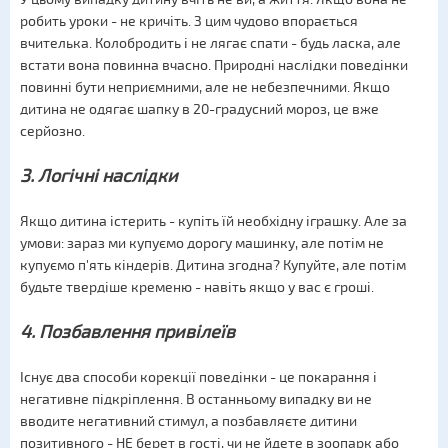
робить уроки - не кричіть. З цим чудово впорається
вчителька. Колобродить і не лягає спати - будь ласка, але
встати вона повинна вчасно. Природні наслідки поведінки
повинні бути неприємними, але не небезпечними. Якщо
дитина не одягає шапку в 20-градусний мороз, це вже
серйозно.
3. Логічні наслідки
Якщо дитина істерить - купіть їй необхідну іграшку. Але за
умови: зараз ми купуємо дорогу машинку, але потім не
купуємо п'ять кіндерів. Дитина згодна? Купуйте, але потім
будьте твердіше кременю - навіть якщо у вас є гроші.
4. Позбавлення привілеїв
Існує два способи корекції поведінки - це покарання і
негативне підкріплення. В останньому випадку ви не
вводите негативний стимул, а позбавляєте дитини
позитивного - НЕ берет в гості, чи не йдете в зоопарк або