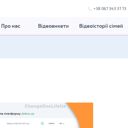
+38 067 343 37 73
Про нас
Відеоанкети
Відеоісторії сімей