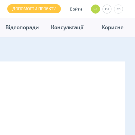
ДОПОМОГТИ ПРОЕКТУ
Войти
ua
ru
en
Відеопоради
Консультації
Корисне