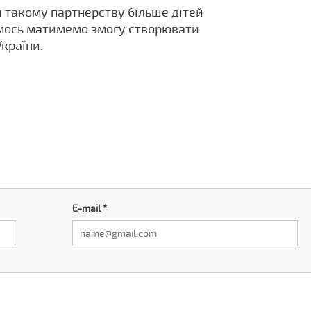
 такому партнерству більше дітей
мось матимемо змогу створювати
України.
E-mail
*