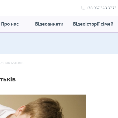
+38 067 343 37 73
Про нас
Відеоанкети
Відеоісторії сімей
АЖНИХ БАТЬКІВ
тьків