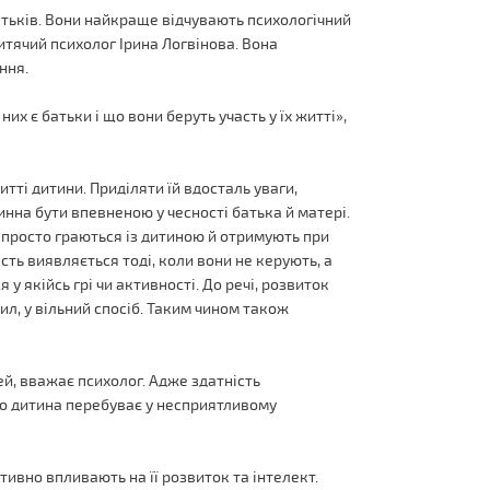
тьків. Вони найкраще відчувають психологічний
дитячий психолог Ірина Логвінова. Вона
ння.
них є батьки і що вони беруть участь у їх житті»,
итті дитини. Приділяти їй вдосталь уваги,
нна бути впевненою у чесності батька й матері.
 просто граються із дитиною й отримують при
ість виявляється тоді, коли вони не керують, а
у якійсь грі чи активності. До речі, розвиток
вил, у вільний спосіб. Таким чином також
й, вважає психолог. Адже здатність
о дитина перебуває у несприятливому
тивно впливають на її розвиток та інтелект.