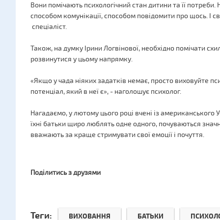
Вони помічають психологічний стан дитини та її потреби.
способом комунікації, способом повідомити про щось. І св
спеціаліст.
Також, на думку Ірини Логвінової, необхідно помічати схил
розвинутися у цьому напрямку.
«Якщо у чада ніяких задатків немає, просто виховуйте пс
потенціал, який в неї є», - наголошує психолог.
Нагадаємо, у лютому цього році вчені із американського У
їхні батьки щиро люблять одне одного, почуваються значн
вважають за краще стримувати свої емоції і почуття.
Поділитись з друзями
Теги:
ВИХОВАННЯ
БАТЬКИ
ПСИХОЛ