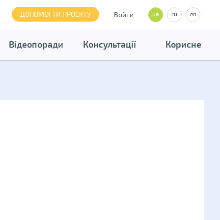
ДОПОМОГТИ ПРОЕКТУ
Войти
ua
ru
en
Відеопоради
Консультації
Корисне