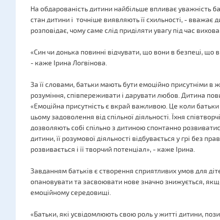
На обдарованість дитини найбільше впливає уважність ба
стан дитини і точніше виявляють її схильності, - вважає 
розповідає, чому саме слід приділяти увагу під час вихова
«Син чи донька повинні відчувати, що вони в безпеці, що в 
- каже Ірина Логвінова.
За її словами, батьки мають бути емоційно присутніми в ж
розуміння, співпереживати і дарувати любов. Дитина пови
«Емоційна присутність є вкрай важливою. Це коли батьки
цьому задоволення від спільної діяльності. Їхня співтворч
дозволяють собі спільно з дитиною спонтанно розвиватися 
дитини, її розумової діяльності відбувається у грі без пра
розвивається і її творчий потенціал», - каже Ірина.
Завданням батьків є створення сприятливих умов для діте
опановувати та засвоювати нове значно знижується, якщ
емоційному середовищі.
«Батьки, які усвідомлюють свою роль у житті дитини, пози