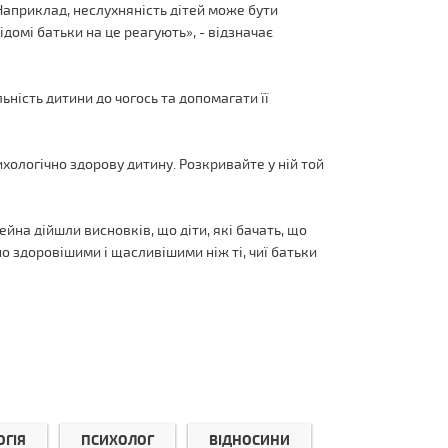
 Наприклад, неслухняність дітей може бути
ідомі батьки на це реагують», - відзначає
ьність дитини до чогось та допомагати її
ихологічно здорову дитину. Розкривайте у ній той
ейна дійшли висновків, що діти, які бачать, що
о здоровішими і щасливішими ніж ті, чиї батьки
ОГІЯ
ПСИХОЛОГ
ВІДНОСИНИ