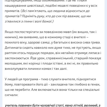
підпорядкування, іноді обожнювання. І це не тільки
нашарування цивілізації, подібні моделі поведінки є у всіх
приматів. (
Всі пам'ятають, що людина відноситься до
приматів? Підніміть руку, хто до сих пір вважає, що ми
з'явилися з глини і волі божої.)
Якщо поспостерігати за поведінкою мавп (як вищих, так і
нижчих), ми виявимо, що в кожному стаді є вчителі –
похилого віку, здорові самці, у багатьох є висока сива грива.
Дитинчата сидять навколо них дуже тихо, не пустують, якщо
раптом хтось порушує порядок, він негайно отримує ляпаса і
заспокоюється. Йде урок, справжнісінький, старший показує
молодшим, які корінці і плоди їстівні, а які ні, як правильно
виколупувати личинки комах і так далі.
У людей ця програма - тихо слухати вчителя, підкорятися
йому, повторювати його дії - закладена так глибоко в генах,
що не перебити. Але включається вона тільки на спеціальні
сигнали:
учитель повинен бути чоловічої статі, явно літній, великий, з