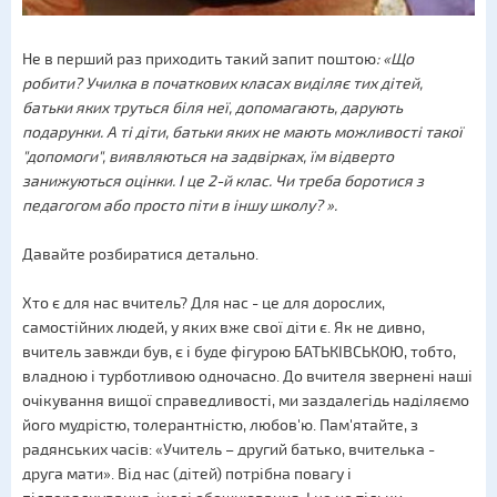
Не в перший раз приходить такий запит поштою
: «Що
робити? Училка в початкових класах виділяє тих дітей,
батьки яких труться біля неї, допомагають, дарують
подарунки. А ті діти, батьки яких не мають можливості такої
"допомоги", виявляються на задвірках, їм відверто
занижуються оцінки. І це 2-й клас. Чи треба боротися з
педагогом або просто піти в іншу школу? ».
Давайте розбиратися детально.
Хто є для нас вчитель? Для нас - це для дорослих,
самостійних людей, у яких вже свої діти є. Як не дивно,
вчитель завжди був, є і буде фігурою БАТЬКІВСЬКОЮ, тобто,
владною і турботливою одночасно. До вчителя звернені наші
очікування вищої справедливості, ми заздалегідь наділяємо
його мудрістю, толерантністю, любов'ю. Пам'ятайте, з
радянських часів: «Учитель – другий батько, вчителька -
друга мати». Від нас (дітей) потрібна повагу і