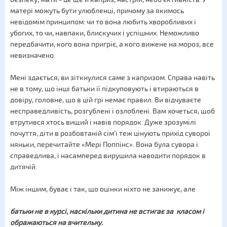
матері можуть бути улюбленці, причому за якимось
невідомім принципом: чи то вона любить хворобливих і
убогих, то чи, навпаки, блискучих і успішних. Неможливо
передбачити, кого вона пригріє, а кого вижене на мороз, все
невизначено.
Мені здається, ви зіткнулися саме з капризом. Справа навіть
не в тому, що інші батьки її підкуповують і втираються в
довіру, головне, що в цій грі немає правил. Ви відчуваєте
несправедливість, розгублені і озлоблені. Вам хочеться, щоб
втрутився хтось вищий і навів порядок. Дуже зрозумілі
почуття, діти в розбовтаній сім'ї теж цінують прихід суворої
няньки, перечитайте «Мері Поппінс». Вона була сувора і
справедлива, і насамперед вирушила наводити порядок в
дитячій.
Між іншим, буває і так, що оцінки ніхто не занижує, але
батьки не в курсі, наскільки дитина не встигає за класом і
ображаються на вчительку.