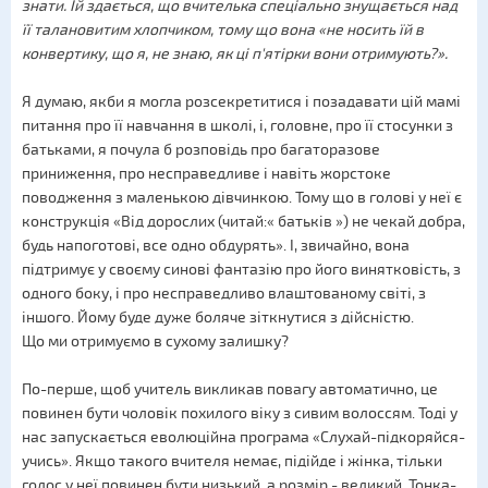
знати. Їй здається, що вчителька спеціально знущається над
її талановитим хлопчиком, тому що вона «не носить їй в
конвертику, що я, не знаю, як ці п'ятірки вони отримують?».
Я думаю, якби я могла розсекретитися і позадавати цій мамі
питання про її навчання в школі, і, головне, про її стосунки з
батьками, я почула б розповідь про багаторазове
приниження, про несправедливе і навіть жорстоке
поводження з маленькою дівчинкою. Тому що в голові у неї є
конструкція «Від дорослих (читай:« батьків ») не чекай добра,
будь напоготові, все одно обдурять». І, звичайно, вона
підтримує у своєму синові фантазію про його винятковість, з
одного боку, і про несправедливо влаштованому світі, з
іншого. Йому буде дуже боляче зіткнутися з дійсністю.
Що ми отримуємо в сухому залишку?
По-перше, щоб учитель викликав повагу автоматично, це
повинен бути чоловік похилого віку з сивим волоссям. Тоді у
нас запускається еволюційна програма «Слухай-підкоряйся-
учись». Якщо такого вчителя немає, підійде і жінка, тільки
голос у неї повинен бути низький, а розмір - великий. Тонка-