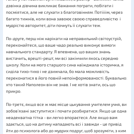
дзвінка дівчина викликає бажання пограти, побігати і
посміятися, але не слухати з благоговінням. Потіііім, через
багато тижнів, коли вона завоює своєю справедливістю і
мудрістю авторитет, діти почнуть її слухати теж.
По-друге, перш ніж нарікати на неправильний світоустрій,
переконайтеся, що ваше чадо реально виконує вимоги
навчального стандарту. Я впевнена, що ваших знань
вистачить, врешті-решт, ми всі закінчили якось середню
школу. Коли на мого старшого сина наїжджала історичка, я
сиділа тихо-тихо і не дзижчала, бо мала можливість
переконатися в його повній непоінформованості. Буквально:
хто такий Наполеон він не знав. І не хотів знати, ось що
прикро.
По-третє, якщо все ж має місце цькування учителем учня, ви
зобов'язані заступитися і почати розбиратися. Якщо це одна
неадекватна тітка - ви легко впораєтеся. Але якщо вам
здається, що на дитину нападають всі і завжди - це привід
йти до психолога або до мудрих подруг, щоб зрозуміти, з ким