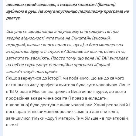
високою сивий зачіскою, з низьким голосом і (бажано)
дубиною в руці. На юну випускницю педколеджу програма не
реагує.
Ось уявіть, що доповідь в науковому співтоваристві про
теорію відносності читатиме не Ейнштейн (високий,
огрядний, шапка сивого волосся, вуса), а його молоденька
аспірантка. Будуть її слухати? Швидше за все, ні, освистять,
затупотять, засміють. Просто тому, що вона НЕ ТАК виглядає,
на неї не спрацьовує еволюційна програма «Слухай-
запо
м’ятову
й-повторюй».
Якщо звернутися до історії, ми побачимо, що аж до самого
останнього часу професія вчителя була суто чоловічою. Лише
в 1872 році в Москві відкрилися Вищі жіночі курси, до цього
професійна академічна освіта (і право викладати,
відповідно) було доступне лише чоловікам. Хвилі революцій і
воєн практично вимили дорослих самців з лав вчителів,
залишилися тільки «другі матері». Тим більше - в початковій
школі.