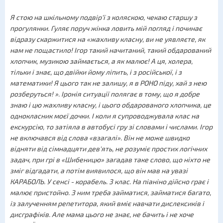
Я стою на шкільному подвір'ї з коляскою, чекаю старшу з
прогулянки. Гуляє поруч жінка ловить мій погляд і починає
відразу скаржитися на «жахливу класну, ви не уявляєте, як
нам не пощастило! Ігор такий начитаний, такий обдарований
хлопчик, музикою займається, а як малює! А ця, холера,
тільки і знає, що двійки йому ліпить, і з російської, і з
математики! Я цього так не залишу, я в РОНО піду, хай з нею
розберуться! ». Іронія ситуації полягає в тому, що я добре
знаю і цю жахливу класну, і цього обдарованого хлопчика, це
однокласник моєї дочки. І коли я супроводжувала клас на
екскурсію, то затіяла в автобусі гру зі словами і числами. Ігор
не включався від слова «взагалі». Він не може швидко
відняти від сімнадцяти дев'ять, не розуміє простих логічних
задач, при грі в «Шибеницю» загадав таке слово, що ніхто не
зміг відгадати, а потім виявилося, що він мав на увазі
КАРАБОЛЬ. У сенсі - корабель. 3 клас. На піаніно дійсно грає і
малює пристойно. З ним треба займатися, займатися багато,
із залученням репетитора, який вміє навчати дислексиків і
дисграфіків. Але мама цього не знає, не бачить і не хоче