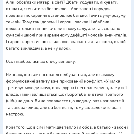
А які обов'язки матері в сім'ї? Дбати, годувати, лікувати,
втішати, стежити за безпекою ... Але закон і порядок,
правила і покарання встановлює батько. І вчить уму-розуму
теж він. Тому такі доречні і хороші ласкаві і дбайливі
виховательки і нянечки в дитячому саду, але так складно
сучасній школі при вираженому дефіциті чоловіків-вчителів.
І гарною, престижною, сильною вважається та школа, в якій
багато викладачів, а не «учілок».
Ось і підібралися до опису випадку.
Не знаю, що там насправді відбувається, але в самому
формулюванні запиту вже прихований конфлікт: «Училка
третирує мою дитину», вона дурна і несправедлива, але у неї
влада, і мені залишається що? Боротьба чи втеча, третього
(ніби) не дано. Ви не поважаєте цю людину, раз називаєте її
так зневажливо, але ви боїтеся її, тому що залежите від її
настрою.
Крім того, що в сім'ї мати дає тепло і любов, а батько - закон і
безпеку, мати - це ще й каприз, настрій, необ'єктивність. У