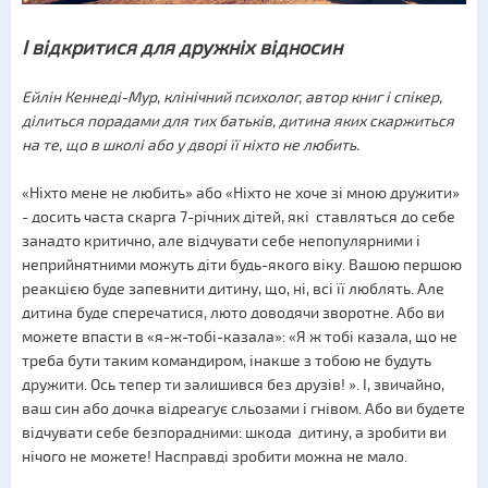
І відкритися для дружніх відносин
Ейлін Кеннеді-Мур, клінічний психолог, автор книг і спікер,
ділиться порадами для тих батьків, дитина яких скаржиться
на те, що в школі або у дворі її ніхто не любить.
«Ніхто мене не любить» або «Ніхто не хоче зі мною дружити»
- досить часта скарга 7-річних дітей, які ставляться до себе
занадто критично, але відчувати себе непопулярними і
неприйнятними можуть діти будь-якого віку. Вашою першою
реакцією буде запевнити дитину, що, ні, всі її люблять. Але
дитина буде сперечатися, люто доводячи зворотне. Або ви
можете впасти в «я-ж-тобі-казала»: «Я ж тобі казала, що не
треба бути таким командиром, інакше з тобою не будуть
дружити. Ось тепер ти залишився без друзів! ». І, звичайно,
ваш син або дочка відреагує сльозами і гнівом. Або ви будете
відчувати себе безпорадними: шкода дитину, а зробити ви
нічого не можете! Насправді зробити можна не мало.