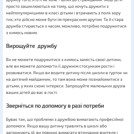
просто зациклюються на тому, що хочуть дружити з
найпопулярнішими в класі дітьми і втрачають з поля зору
тих, хто дійсно може бути їм прекрасним другом. Та й стара
дружба стирається з часом, можливо, потрібно подружитися
з кимось новим.
Вирощуйте дружбу
Ви не можете подружитися з кимось замість своєї дитини,
але ви можете допомогти її дружнім стосункам рости і
розвиватися. Якщо ви водите дитину після школи в гурток чи
на дитячий майданчик, то там вона може познайомитися з
дітьми, у яких схожі інтереси. Запрошуйте маленьких друзів
ваших дітей до вас в гості.
Зверніться по допомогу в разі потреби
Буває так, що проблеми з дружбою вимагають професійної
допомоги. Якщо вашу дитину травлять в школі або
загрожують їй, ви повинні вимагати втручання вчителя і