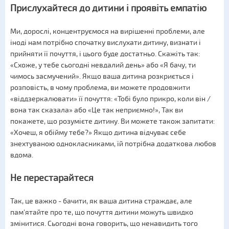
Прислухайтеся до дитини і проявіть емпатію
Ми, дорослі, концентруємося на вирішенні проблеми, але
іноді нам потрібно спочатку вислухати дитину, визнати і
прийняти її почуття, і цього буде достатньо. Скажіть так:
«Схоже, у тебе сьогодні невдалий день» або «Я бачу, ти
чимось засмучений». Якщо ваша дитина розкриється і
розповість, в чому проблема, ви можете продовжити
«віддзеркалювати» її почуття: «Тобі було прикро, коли він /
вона так сказала» або «Це так неприємно!», Так ви
покажете, що розумієте дитину. Ви можете також запитати:
«Хочеш, я обійму тебе?» Якщо дитина відчуває себе
знехтуваною однокласниками, їй потрібна додаткова любов
вдома.
Не перестарайтеся
Так, це важко - бачити, як ваша дитина страждає, але
пам'ятайте про те, що почуття дитини можуть швидко
змінитися. Сьогодні вона говорить, що ненавидить того