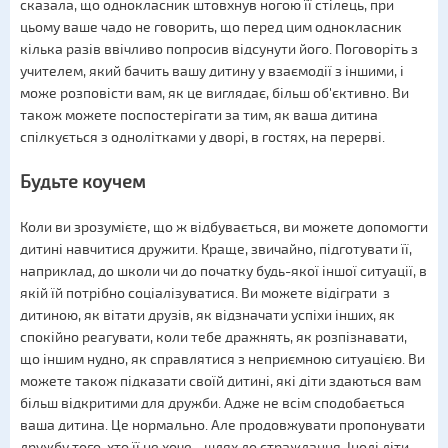
сказала, що однокласник штовхнув ногою її стілець, при
цьому ваше чадо не говорить, що перед цим однокласник
кілька разів ввічливо попросив відсунути його. Поговоріть з
учителем, який бачить вашу дитину у взаємодії з іншими, і
може розповісти вам, як це виглядає, більш об'єктивно. Ви
також можете поспостерігати за тим, як ваша дитина
спілкується з однолітками у дворі, в гостях, на перерві.
Будьте коучем
Коли ви зрозумієте, що ж відбувається, ви можете допомогти
дитині навчитися дружити. Краще, звичайно, підготувати її,
наприклад, до школи чи до початку будь-якої іншої ситуації, в
якій їй потрібно соціалізуватися. Ви можете відіграти з
дитиною, як вітати друзів, як відзначати успіхи інших, як
спокійно реагувати, коли тебе дражнять, як розпізнавати,
що іншим нудно, як справлятися з неприємною ситуацією. Ви
можете також підказати своїй дитині, які діти здаються вам
більш відкритими для дружби. Адже не всім сподобається
ваша дитина. Це нормально. Але продовжувати пропонувати
дружбу того, хто її не хоче - шлях до страждання. Іноді діти