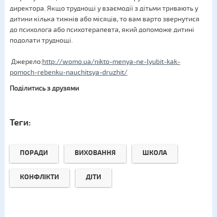
директора. Якщо труднощі у взаємодії з дітьми тривають у
дитини кілька тижнів або місяців, то вам варто звернутися
до психолога або психотерапевта, який допоможе дитині
подолати труднощі.
Джерело:
http://womo.ua/nikto-menya-ne-lyubit-kak-
pomoch-rebenku-nauchitsya-druzhit/
Поділитись з друзями
Теги:
ПОРАДИ
ВИХОВАННЯ
ШКОЛА
КОНФЛІКТИ
ДІТИ