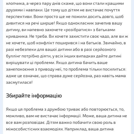
хлопчика, а через пару днів скаже, що вони стали кращими
друзями і навпаки. Це тому що дітям не вистачає почуття
перспективи. Вони просто ще не пожили досить довго, щоб
дивитися на речі ширше! Якщо однокласник зачепив вашу
дитину, ви напевно захочете «розібратися» з батьками
кривдника. Не треба. Ви хочете захистити своє чадо, але ви ж
не хочете, щоб конфлікт поширився і на батьків. Звичайно, в
разі небезпеки для вашої дитини або в разі серйозного
буллінг потрібно діяти, у всіх інших випадках дайте дитині
вирішувати ці проблеми. Якщо дитина бачить ваше
занепокоєння з приводу неї, то проблема тільки посилиться:
адже це означає, що справа дуже серйозна, раз навіть мама
засмутилася!
Збирайте інформацію
Якщо ця проблема з дружбою триває або повторюється, то,
можливо, вам не вистачає інформації. Може, ваша дитина не
все вам розповідає. Дітям важко побачити свою роль в
міжособистісних взаємодіях. Наприклад, ваша дитина