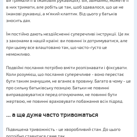
ви тримали її в їжакових рукавицях). Ви, звичайно, можете її
в них тримати, але робіть це так, щоб здавалося, що це не
їжакові рукавиці, а м'який клаптик. Від цього у батьків
зносить дах.
Їм постійно дають нездійсненні суперечливі інструкції. Це як
з законами в нашій країні: ви повинні їх дотримуватися, але
при цьому все влаштовано так, що часто-густо це
неможливо.
Подвійні послання потрібно вміти розпізнавати і фіксувати.
Коли розумієш, що послання суперечливе - воно перестає
бути таким значущим, не вганяє в провину. Багато в чому - це
про сильну батьківську позицію. Батьки не повинні
виправдовуватися перед оточуючими, не повинні бути
жертвою, не повинні враховувати побажання всіх підряд.
... а ще дуже часто тривожаться
Підвищена тривожність - це хворобливий стан. До цього
потрібно ставитися саме так.