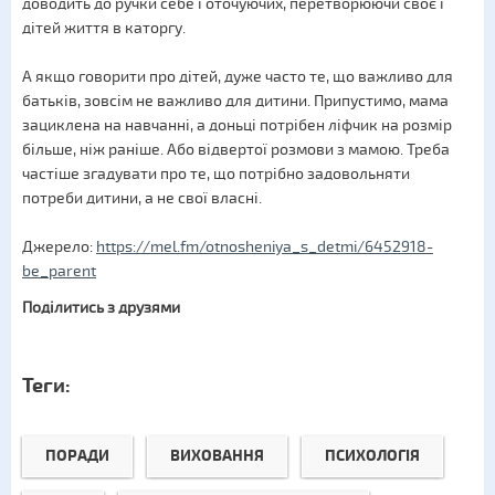
доводить до ручки себе і оточуючих, перетворюючи своє і
дітей життя в каторгу.
А якщо говорити про дітей, дуже часто те, що важливо для
батьків, зовсім не важливо для дитини. Припустимо, мама
зациклена на навчанні, а доньці потрібен ліфчик на розмір
більше, ніж раніше. Або відвертої розмови з мамою. Треба
частіше згадувати про те, що потрібно задовольняти
потреби дитини, а не свої власні.
Джерело:
https://mel.fm/otnosheniya_s_detmi/6452918-
be_parent
Поділитись з друзями
Теги:
ПОРАДИ
ВИХОВАННЯ
ПСИХОЛОГІЯ