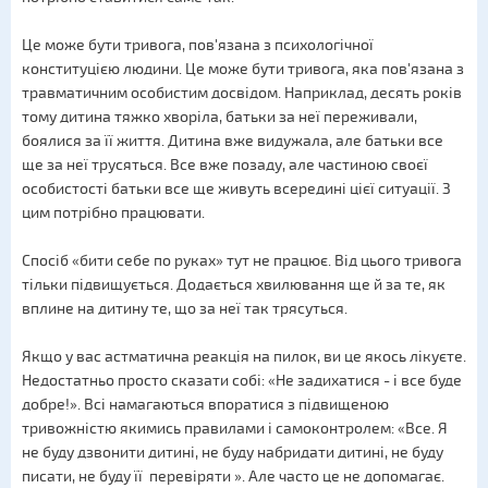
Це може бути тривога, пов'язана з психологічної
конституцією людини. Це може бути тривога, яка пов'язана з
травматичним особистим досвідом. Наприклад, десять років
тому дитина тяжко хворіла, батьки за неї переживали,
боялися за її життя. Дитина вже видужала, але батьки все
ще за неї трусяться. Все вже позаду, але частиною своєї
особистості батьки все ще живуть всередині цієї ситуації. З
цим потрібно працювати.
Спосіб «бити себе по руках» тут не працює. Від цього тривога
тільки підвищується. Додається хвилювання ще й за те, як
вплине на дитину те, що за неї так трясуться.
Якщо у вас астматична реакція на пилок, ви це якось лікуєте.
Недостатньо просто сказати собі: «Не задихатися - і все буде
добре!». Всі намагаються впоратися з підвищеною
тривожністю якимись правилами і самоконтролем: «Все. Я
не буду дзвонити дитині, не буду набридати дитині, не буду
писати, не буду її перевіряти ». Але часто це не допомагає.