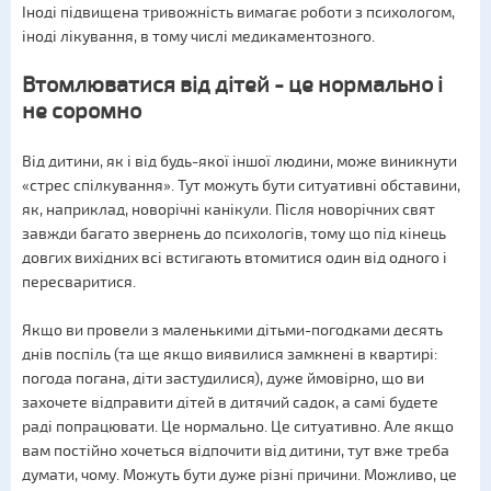
Іноді підвищена тривожність вимагає роботи з психологом,
іноді лікування, в тому числі медикаментозного.
Втомлюватися від дітей - це нормально і
не соромно
Від дитини, як і від будь-якої іншої людини, може виникнути
«стрес спілкування». Тут можуть бути ситуативні обставини,
як, наприклад, новорічні канікули. Після новорічних свят
завжди багато звернень до психологів, тому що під кінець
довгих вихідних всі встигають втомитися один від одного і
пересваритися.
Якщо ви провели з маленькими дітьми-погодками десять
днів поспіль (та ще якщо виявилися замкнені в квартирі:
погода погана, діти застудилися), дуже ймовірно, що ви
захочете відправити дітей в дитячий садок, а самі будете
раді попрацювати. Це нормально. Це ситуативно. Але якщо
вам постійно хочеться відпочити від дитини, тут вже треба
думати, чому. Можуть бути дуже різні причини. Можливо, це