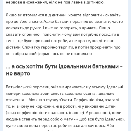
нервове виснаження, ніяк не пов'язане з дитиною.
Якщо ви втомилися від дитини і хочете відпочити - скажіть
про це. Але вчасно. Адже батьки, перш ніж це визнати, часто
доходять до ручки. І вже не говорять, а кричать. Якщо
сказати спокійно і пояснити, чому вам потрібно посидіти в
тиші - це буде про ваші потреби, а не про те, що діти вас
дістали. Спочатку героїчно терпіти, а потім прокричати про
це в образливій формі - ось це не правильно.
... а ось хотіти бути ідеальними батьками -
не варто
Батьківський перфекціонізм виражається у всьому: ідеальні
манери, ідеальна зовнішність, ідеальна освіта, ідеальне
оточення ... Можна з глузду з'їхати. Перфекціонізм, взагалі-
то, ні в чому не корисний, ні в роботі, ні у вихованні дітей
(хоча перфекціоністи вважають інакше). У реальності, коли
людина ставить перед собою мету - «щоб все було ідеально»,
дуже скоро вона перестає робити взагалі хоч щось. Або