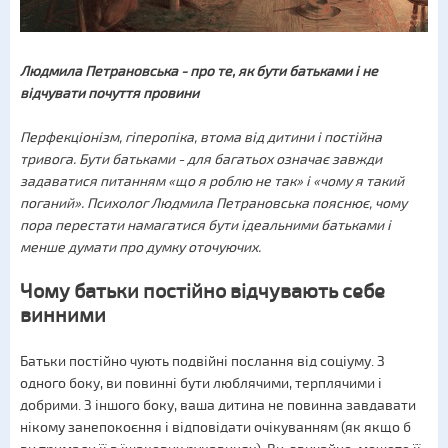
Людмила Петрановська - про те, як бути батьками і не
відчувати почуття провини
Перфекціонізм, гіперопіка, втома від дитини і постійна
тривога. Бути батьками - для багатьох означає завжди
задаватися питанням «що я роблю не так» і «чому я такий
поганий». Психолог Людмила Петрановська пояснює, чому
пора перестати намагатися бути ідеальними батьками і
менше думати про думку оточуючих.
Чому батьки постійно відчувають себе
винними
Батьки постійно чують подвійні послання від соціуму. З
одного боку, ви повинні бути люблячими, терплячими і
добрими. З іншого боку, ваша дитина не повинна завдавати
нікому занепокоєння і відповідати очікуванням (як якщо б