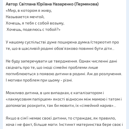
Автор: Світлана Юріївна Назаренко (Пермякова)
«Мир, в котором я живу,
Называется мечтой,
Хочешь, я тебя с собой возьму,
Хочешь, поделюсь с тобой?»
У нашому суспільстві дуже поширена думка/стереотип про
те, що в щасливій родині обов'язково повинні бути діти...
Не буду заперечувати це твердження. Однак численні дані
свідчать про те, що іноді сімейні проблеми лише
поглиблюються з появою дитини в родині. Аж до розлучення.
І мотиви проблем при цьому - різні.
Можливо дитина, в цих випадках, є каталізатором і
«лакмусовим папірцем» якості відносин між мамою і татом і
допомагає розкрити, так би мовити, їх «сімейний нарив»...
Якщо в сім'ї немає своєї дитини, то страждає, як правило,
хоча і не факт, більше мати. Інстинкт материнства бере своє і