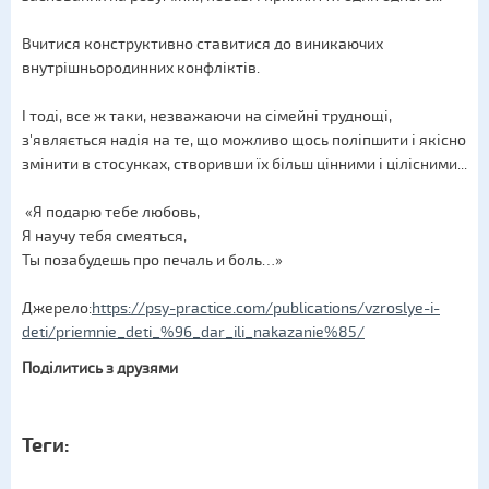
Вчитися конструктивно ставитися до виникаючих
внутрішньородинних конфліктів.
І тоді, все ж таки, незважаючи на сімейні труднощі,
з'являється надія на те, що можливо щось поліпшити і якісно
змінити в стосунках, створивши їх більш цінними і цілісними...
«Я подарю тебе любовь,
Я научу тебя смеяться,
Ты позабудешь про печаль и боль…»
Джерело:
https://psy-practice.com/publications/vzroslye-i-
deti/priemnie_deti_%96_dar_ili_nakazanie%85/
Поділитись з друзями
Теги: