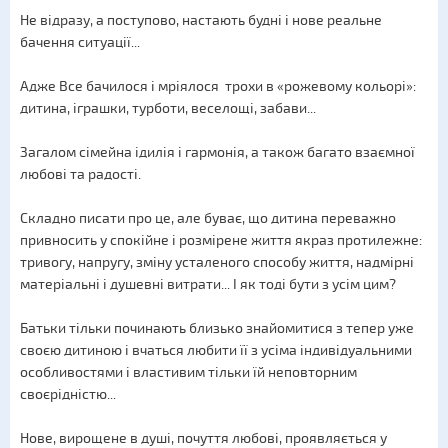
Не відразу, а поступово, настають будні і нове реальне
бачення ситуації...
Адже Все бачилося і мріялося трохи в «рожевому кольорі»:
дитина, іграшки, турботи, веселощі, забави...
Загалом сімейна ідилія і гармонія, а також багато взаємної
любові та радості.
Складно писати про це, але буває, що дитина переважно
привносить у спокійне і розмірене життя якраз протилежне:
тривогу, напругу, зміну усталеного способу життя, надмірні
матеріальні і душевні витрати... І як тоді бути з усім цим?
Батьки тільки починають близько знайомитися з тепер уже
своєю дитиною і вчаться любити її з усіма індивідуальними
особливостями і властивим тільки їй неповторним
своєрідністю...
Нове, вирощене в душі, почуття любові, проявляється у