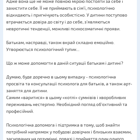
Адже вона ще не може повною мірою постояти за себе і
захистити себе. ЇЇ не приймають в сім'ї, психологічно
відкидають і пригнічують особистісно. У дитини поступово
втрачається довіра до світу і до себе, з'являються
невротичні тенденції, можливі психосоматичні прояви.
Батькам, насправді, також вкрай складно емоційно.
Утворюється психологічний тупик...
Що ж може допомогти в даній ситуації батькам і дитині?
Думаю, буде доречно в цьому випадку - психологічна
просвіта та консультації психолога для батьків, а також арт-
заняття для дитини.
Самим «варитися» в цьому «котлі» сумнівів і хворобливих
переживань нестерпно. Необхідний погляд об'єктивний та
професійний.
Психологічна допомога і підтримка в тому, щоб знайти
потрібний напрямок у побудові довірчих і близьких взаємин,
заснованих на розумінні, повазі і прийняття один одного...