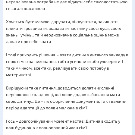
нереалізована потреба не дає відчути себе самодостатньою
і взагалі щасливою...
Хочеться бути мамою: дарувати, піклуватися, захищати,
плекати і розвивати, віддавати частинку своєї душі, своїх
знань і умінь... та й неоднозначна соціальна оцінка може
давати про себе знати...
І тоді приходить рішення – взяти дитину з дитячого закладу в
свою сім'ю на виховання, тобто усиновити або удочерити. І
таким чином, все-таки, реалізувати свою потребу в
материнстві.
Вирішуючи таке питання, доводиться долати численні
перешкоди і складнощі, які лише додають бажання мати
свою дитину... Це – як оформлення документів, так і важкий
період адаптації до появи малюка в сім'ї.
І ось – довгоочікуваний момент настає! Дитина входить у
ваш будинок, як повноправний член сім'ї.