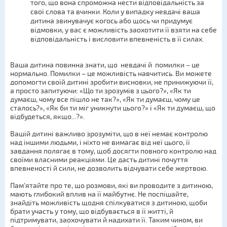
того, що вона спроможна нести відповідальність за
свої слова та вчинки. Коли у випадку невдачі ваша
дитина звинувачує когось або щось чи придумує
відмовки, у вас є можливість заохотити її взяти на себе
відповідальність і висловити впевненість в її силах.
Ваша дитина повинна знати, що невдачі й помилки – це
нормально. Помилки – це можливість навчитись. Ви можете
допомогти своїй дитині зробити висновки, не принижуючи її,
а просто запитуючи: «Що ти зрозумів з цього?», «Як ти
думаєш, чому все пішло не так?», «Як ти думаєш, чому це
сталось?», «Як би ти міг уникнути цього?» і «Як ти думаєш, що
відбудеться, якщо...?».
Вашій дитині важливо зрозуміти, що в неї немає контролю
над іншими людьми, і ніхто не вимагає від неї цього, її
завдання полягає в тому, щоб досягти повного контролю над
своїми власними реакціями. Це дасть дитині почуття
впевненості й сили, не дозволить відчувати себе жертвою.
Пам'ятайте про те, що розмови, які ви проводите з дитиною,
мають глибокий вплив на її майбутнє. Не поспішайте,
знайдіть можливість щодня спілкуватися з дитиною, щоби
брати участь у тому, що відбувається в її житті, й
підтримувати, заохочувати й надихати її. Таким чином, ви