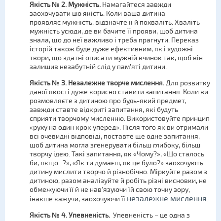
Якість № 2. Мужність.
Намагайтеся завжди
заохочувати цю якість. Коли ваша дитина
проявляє мужність, відзначте її й похваліть. Хваліть
мужність усюди, де ви бачите її прояви, щоб дитина
знала, що до неї важливо і треба прагнути. Переказ
історій також буде дуже ефективним, як і художні
твори, що здатні описати мужній вчинок так, щоб він
залишив незабутній слід у пам'яті дитини.
Якість № 3. Незалежне творче мислення.
Для розвитку
даної якості дуже корисно ставити запитання. Коли ви
розмовляєте з дитиною про будь-який предмет,
завжди ставте відкриті запитання, які будуть
сприяти творчому мисленню. Використовуйте принцип
«руху на один крок уперед». Після того як ви отримали
всі очевидні відповіді, поставте ще одне запитання,
щоб дитина могла згенерувати більш глибоку, більш
творчу ідею. Такі запитання, як «Чому?», «Що сталось
би, якщо...?», «Як ти думаєш, як це було?» заохочують
дитину мислити творчо й різнобічно. Міркуйте разом з
дитиною, разом аналізуйте й робіть різні висновки, не
обмежуючи її й не нав'язуючи їй свою точку зору,
незалежне мислення
інакше кажучи, заохочуючи її
.
Якість № 4. Упевненість.
Упевненість – це одна з