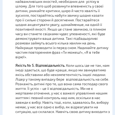
найважливіших якостей, необхідних для успіху в
цілому. Для того щоб розвинути впевненість у своєї
дитини, уникайте критики, щиро й часто хваліть її
зусилля, постарайтесь набути звичку щодня казати
про її сильні сторони й досягнення. Постарайтеся
щодня акцентувати увагу, щонайменше, на одній її
позитивній якості. Якщо це стане звичкою, із плином
часу ви станете свідками чудес упевненості, які буде
демонструвати ваша дитина. Такі підбадьорливі
розмови займуть всього кілька хвилин на день.
Найкраще проводити їх перед сном. Надихайте дитину
частим повторенням фраз «Ти можеш!», «Я в тебе
вірю!».
Якість № 5. Відповідальність.
Коли щось іде не так, нам
іноді здається, що буде краще, якщо ми звинуватимо
якісь обставини або некомпетентність іншої людини.
Лідер у такому випадку бере відповідальність на себе.
Розкажіть дитині про те, що вона сама господар свого
життя. Її успіх – це її відповідальність. Ми не є
жертвами оточення, у нас є важелі управління нашим
життям і певний контроль над ним, оскільки в нас
завжди є вибір. Навіть тоді, коли, здавалось би, вибору
немає, у нас все одно є вибір, як відреагувати на
ситуацію, що склалася. Навчіть свою дитину виходити з