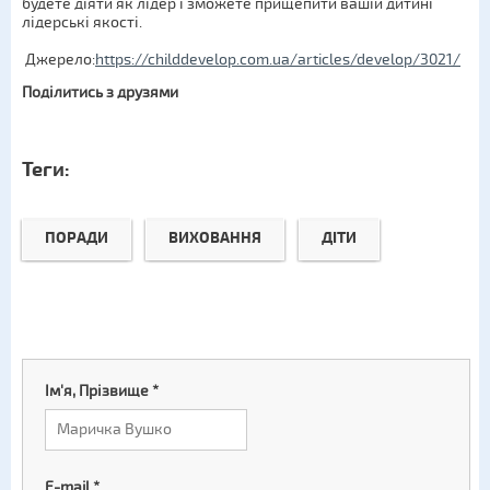
будете діяти як лідер і зможете прищепити вашій дитині
лідерські якості.
Джерело:
https://childdevelop.com.ua/articles/develop/3021/
Поділитись з друзями
Теги:
ПОРАДИ
ВИХОВАННЯ
ДІТИ
Ім'я, Прізвище
*
E-mail
*