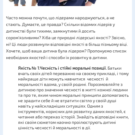
Часто можна почути, що лідерами народжуються, а не
стають. Думаєте, це правда? Скільки відомих лідерів у
дитинстві були тихими, замкнутими й досить
сором'язливими? Хіба це природні лідерські якості? Звісно,
ні! Ці люди розвинули відповідні якості в більш пізньому віці.
Хочете, щоб ваша дитина була лідером? Пропонуємо список
необхідних якостей і способи їх розвитку в дитини.
Якість № 1.Чесність і стійкі моральні позиції.
Батьки
вчать своїх дітей переважно на своєму прикладі, і тому
найкраще діти можуть навчитися чесності й
моральності вдома, у своїй родині. Порозмовляйте з
дитиною про значення чесності в житті кожної людини
та про те, яким чином моральні принципи допомагають
не зрадити себе й не втратити світло у своїй душі
навіть у найскладніших ситуаціях. Одним з
інструментів, корисних для розвитку даних якостей, є
читання або переказ історій. Знайдіть відповідні книги,
які своїм сюжетом наочно проілюструють дитині
цінність чесності й моральності в дії.