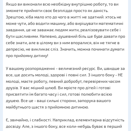
Якщо ви виконали всю необхідну внутрішню роботу, то ви
зможете прийняти своє безпліддя просто як даність.
Зрештою, хіба мало хто до чого в житті не здатний: хтось не
може чути, або водити машину, або вирішувати математичні
завдання, це не заважає людям жити, реалізовувати себе і
бути щасливими. Напевно, душевний біль ще буде давати про
себе знати, але в цілому ви з ним впоралися, він не тягне в
депресію, не викликає сліз. Значить, можна починати думати
про прийомну дитину!
У вашому розпорядженні - величезний ресурс. Ви, швидше за
все, ще досить молоді, здорові і повні сил. З іншого боку - НЕ
молоді, маєте роботу, певний добробут, перевірених часом
друзів. У вас міцний шлюб. Ви мрієте про дітей і готові
присвятити їм багато часу і сил, готові полюбити всією
душею. Все це - ваші сильні сторони, запорука вашого
майбутнього щастя з прийомною дитиною.
Є, звичайно, і слабкості. Наприклад, елементарна відсутність
досвіду. Але, з іншого боку, все коли-небудь буває в перший