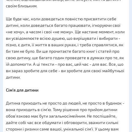
своїм близьким.
Ще буде час, коли доведеться повністю присвятити себе
дитині, коли доведеться багато працювати, ігноруючи свої
«не хочу», а часом і свої «не можу». Ще настане момент, коли
ви усвідомлюєте всією душею, що вирішувати і вибирати -
пізно, є дитя, її життя в ваших руках, і треба справлятися, як
би там не було. Ви ще прочитаєте багато книг і статей про
свою дитину, ще багато годин проведете в думках про те, як
їй допомогти. А ці тексти - про вас, цей час - для вас. Все, що
ви зараз зробите для себе - ви зробите для своєї майбутньої
дитини.
Сім'я для дитини
Дитина приходить не просто до людей, не просто в будинок -
вона приходить в сім'ю. Тому рішення про прийом дитини
обов'язково має бути загальносімейним. Не поспішайте,
дайте собі час все обдумати і обговорити, зважити сильні
сторони і ризики саме вашої, унікальної сім'ї. У цьому вам