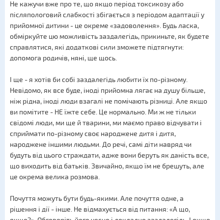
Не кажучи вже про те, що якщо період токсикозу або
післяпологовий слабкості збігається з періодом адаптації у
прийомної дитини - це окреме «задоволення». Будь ласка,
обміркуйте цю можливість заздалегідь, прикиньте, як будете
справлятися, які додаткові сили зможете підтягнути:
допомога родичів, няні, ще щось.
І ще - я хотів би собі заздалегідь любити їх по-різному.
Невідомо, як все буде, іноді прийомна лягає на душу більше,
ніж рідна, іноді люди взагалі не помічають різниці. Але якщо
ви помітите - НЕ їжте себе. Це нормально. Ми ж не тільки
свідомі люди, ми ще й тварини, ми маємо право відчувати і
сприймати по-різному своє народжене дитя і дитя,
народжене іншими людьми. До речі, самі діти навряд чи
будуть від цього страждати, адже вони беруть як даність все,
що виходить від батьків. Звичайно, якщо їм не брешуть, але
це окрема велика розмова.
Почуття можуть бути будь-якими. Але почуття одне, а
рішення і дії - інше. Не відмахується від питання: «А що,