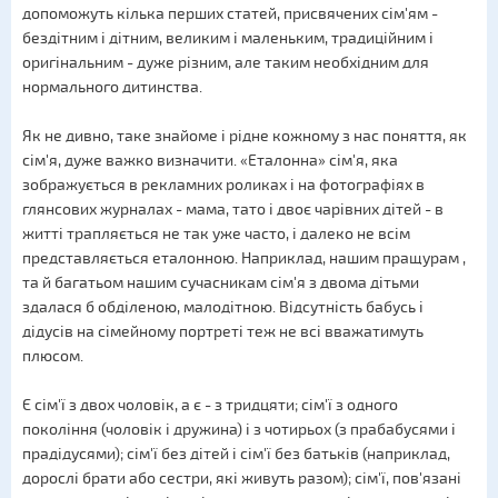
допоможуть кілька перших статей, присвячених сім'ям -
бездітним і дітним, великим і маленьким, традиційним і
оригінальним - дуже різним, але таким необхідним для
нормального дитинства.
Як не дивно, таке знайоме і рідне кожному з нас поняття, як
сім'я, дуже важко визначити. «Еталонна» сім'я, яка
зображується в рекламних роликах і на фотографіях в
глянсових журналах - мама, тато і двоє чарівних дітей - в
житті трапляється не так уже часто, і далеко не всім
представляється еталонною. Наприклад, нашим пращурам ,
та й багатьом нашим сучасникам сім'я з двома дітьми
здалася б обділеною, малодітною. Відсутність бабусь і
дідусів на сімейному портреті теж не всі вважатимуть
плюсом.
Є сім'ї з двох чоловік, а є - з тридцяти; сім'ї з одного
покоління (чоловік і дружина) і з чотирьох (з прабабусями і
прадідусями); сім'ї без дітей і сім'ї без батьків (наприклад,
дорослі брати або сестри, які живуть разом); сім'ї, пов'язані