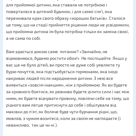
для прийомної дитини, яка ставала не потрібною і
поверталася в дитячий будинок, і для самої сім'ї, яка
переживала крах свого образу «хороших батьків». Сталося
це тому, що на стадії прийняття рішення люди не усвідомили,
що прийомна дитина їм була потрібна тільки як заміна своєї,
а не сама по собі.
Вам здається дикою саме питання? «Звичайно, не
відмовимося, будемо ростити обох!». Не поспішайте. Якщо у
вас ще не було дітей, ви просто не дуже собі уявляєте ту
бурю почуттів, яка підстьобується гормонами, яка іноді
накриває людей після народження дитини. З нею все
виявиться «зовсім інакшим», ніж з прийомною. Як ви будете
за кровного боятися, як ревниво будете ділити сили і час між
ними, як будете відчувати провину, ловлячи себе на тому, що
рідного вам легше притиснути до себе і обцілувала від
маківки до п'ят, як боляче буде чути бурчання рідні, що,
мовляв, з чужим возитеся, коли за своїм не наглядаєте (і
неважливо, так це чи ні.).