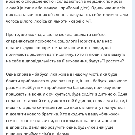
кровною спорідненістю і складаються з нерідних по крові
людей (вітчим або мачуха і прийомні діти). Однак члени всіх
цих настільки різних об'єднань відчувають себе елементами
чогось цілого, якоїсь спільноти - своєї сім'ї.
Про те, що можна, а що не можна вважати сім'єю,
сперечаються психологи, соціологи і юристи, але нас
цікавить дуже конкретне запитання: хто ті люди, які
приймають рішення взяти дитину, і хто ті люди, які візьмуть
на себе відповідальність за її виховання, будуть її ростити?
Одна справа - бабуся, яка живе в іншому місті, яка буде
бачити прийомного онука раз на рік, інша - бабуся, яка живе
разом з майбутніми прийомними батьками, причому вони
працюють, а вона, як очікується, буде сидіти з дитиною. Одна
справа - старший син, у якого свій будинок, своя сім'я і діти, і
інша - старший син-підліток, до якого в кімнату планується
підселити нового братика. Хто входить у вашу «ближню»
сім'ю - знаєте тільки ви, ніхто крім вас на це питання не
відповість. Важливо розуміти одне: будь-яке значуще
рішення приймає сім'я в цілому.