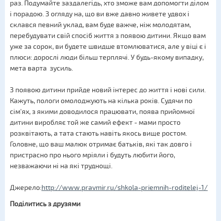
раз. Подумайте заздалегідь, хто зможе вам допомогти ділом
і порадою. З огляду на, що ви вже давно живете удвох і
склався певний уклад, вам буде важче, ніж молодятам,
перебудувати свій спосіб життя з появою дитини. Якщо вам
уже за сорок, ви будете швидше втомлюватися, але у віці є і
плюси: дорослі люди більш терплячі. У будь-якому випадку,
мета варта зусиль.
З появою дитини прийде новий інтерес до життя і нові сили.
Кажуть, пологи омолоджують на кілька років. Судячи по
сім'ях, з якими доводилося працювати, поява прийомної
дитини виробляє той же самий ефект - мами просто
розквітають, а тата стають навіть якось вище ростом.
Головне, що ваш малюк отримає батьків, які так довго і
пристрасно про нього мріяли і будуть любити його,
незважаючи ні на які труднощі.
Джерело:
http://www.pravmir.ru/shkola-priemnih-roditelej-1/
Поділитись з друзями