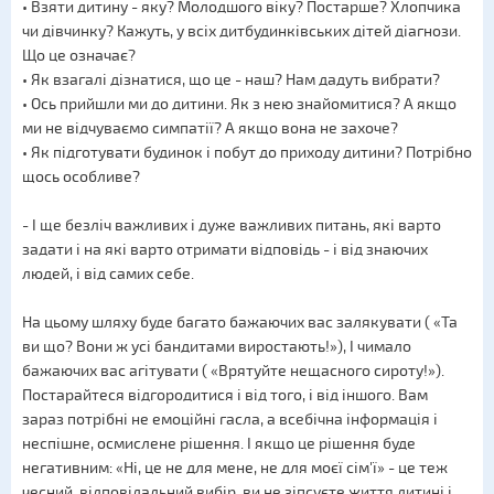
• Взяти дитину - яку? Молодшого віку? Постарше? Хлопчика
чи дівчинку? Кажуть, у всіх дитбудинківських дітей діагнози.
Що це означає?
• Як взагалі дізнатися, що це - наш? Нам дадуть вибрати?
• Ось прийшли ми до дитини. Як з нею знайомитися? А якщо
ми не відчуваємо симпатії? А якщо вона не захоче?
• Як підготувати будинок і побут до приходу дитини? Потрібно
щось особливе?
- І ще безліч важливих і дуже важливих питань, які варто
задати і на які варто отримати відповідь - і від знаючих
людей, і від самих себе.
На цьому шляху буде багато бажаючих вас залякувати ( «Та
ви що? Вони ж усі бандитами виростають!»), І чимало
бажаючих вас агітувати ( «Врятуйте нещасного сироту!»).
Постарайтеся відгородитися і від того, і від іншого. Вам
зараз потрібні не емоційні гасла, а всебічна інформація і
неспішне, осмислене рішення. І якщо це рішення буде
негативним: «Ні, це не для мене, не для моєї сім'ї» - це теж
чесний, відповідальний вибір, ви не зіпсуєте життя дитині і