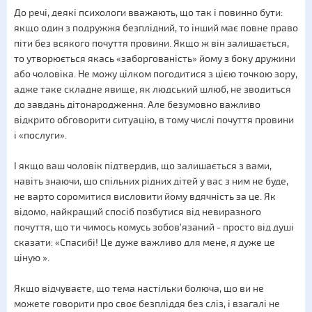
До речі, деякі психологи вважають, що так і повинно бути:
якщо один з подружжя безплідний, то інший має повне право
піти без всякого почуття провини. Якщо ж він залишається,
то утворюється якась «заборгованість» йому з боку дружини
або чоловіка. Не можу цілком погодитися з цією точкою зору,
адже таке складне явище, як людський шлюб, не зводиться
до завдань дітонародження. Але безумовно важливо
відкрито обговорити ситуацію, в тому числі почуття провини
і «послуги».
І якщо ваш чоловік підтвердив, що залишається з вами,
навіть знаючи, що спільних рідних дітей у вас з ним не буде,
не варто соромитися висловити йому вдячність за це. Як
відомо, найкращий спосіб позбутися від невиразного
почуття, що ти чимось комусь зобов'язаний - просто від душі
сказати: «Спасибі! Це дуже важливо для мене, я дуже це
ціную ».
Якщо відчуваєте, що тема настільки болюча, що ви не
можете говорити про своє безпліддя без сліз, і взагалі не