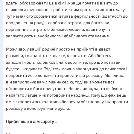
здатні обговорювати це в сім'ї, краще почати з візиту до
психолога і, можливо, з роботи з ним протягом якогось часу.
Тут нема чого соромитися: втрата фертильності (здатності до
продовження роду) - серйозна втрата, для багатьох
порівнянна з втратою близької людини, ваші почуття
заслуговують шанобливого і дбайливого ставлення.
Можливо, у вашій родині просто не прийняті відверті
розмови, і ви навіть не знаєте, як почати. Або боїтеся
заподіяти біль чоловікові, наговорити те, про що потім ви
будете шкодувати. Тоді теж можна звернутися до психолога і
попросити його допомогти провести цю розмову. Можливо,
він запропонує вам сімейну сесію, тоді ви зможете все
обговорити в його присутності. Як не дивно, часто це буває
набагато легше, ніж поговорити наодинці, тому що фахівець
вміє створити психологічно безпечну обстановку і направити
розмову в конструктивне русло.
Прийнявши в дім сироту ...