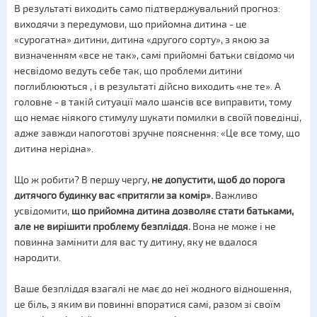
В результаті виходить само підтверджувальний прогноз:
виходячи з передумови, що прийомна дитина - це
«сурогатна» дитини, дитина «другого сорту», ​​з якою за
визначенням «все не так», самі прийомні батьки свідомо чи
несвідомо ведуть себе так, що проблеми дитини
поглиблюються , і в результаті дійсно виходить «не те». А
головне - в такій ситуації мало шансів все виправити, тому
що немає ніякого стимулу шукати помилки в своїй поведінці,
адже завжди напоготові зручне пояснення: «Це все тому, що
дитина нерідна».
Що ж робити? В першу чергу,
не допустити, щоб до порога
дитячого будинку вас «притягли за комір».
Важливо
усвідомити,
що прийомна дитина дозволяє стати батьками,
але не вирішити проблему безпліддя.
Вона не може і не
повинна замінити для вас ту дитину, яку не вдалося
народити.
Ваше безпліддя взагалі не має до неї жодного відношення,
це біль, з яким ви повинні впоратися самі, разом зі своїм