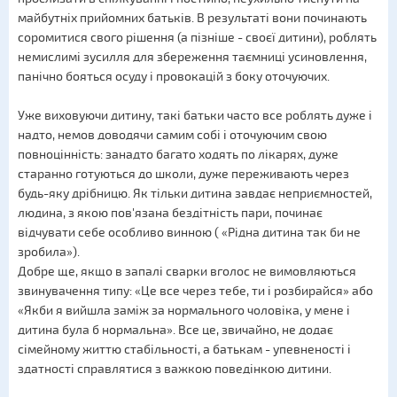
майбутніх прийомних батьків. В результаті вони починають
соромитися свого рішення (а пізніше - своєї дитини), роблять
немислимі зусилля для збереження таємниці усиновлення,
панічно бояться осуду і провокацій з боку оточуючих.
Уже виховуючи дитину, такі батьки часто все роблять дуже і
надто, немов доводячи самим собі і оточуючим свою
повноцінність: занадто багато ходять по лікарях, дуже
старанно готуються до школи, дуже переживають через
будь-яку дрібницю. Як тільки дитина завдає неприємностей,
людина, з якою пов'язана бездітність пари, починає
відчувати себе особливо винною ( «Рідна дитина так би не
зробила»).
Добре ще, якщо в запалі сварки вголос не вимовляються
звинувачення типу: «Це все через тебе, ти і розбирайся» або
«Якби я вийшла заміж за нормального чоловіка, у мене і
дитина була б нормальна». Все це, звичайно, не додає
сімейному життю стабільності, а батькам - упевненості і
здатності справлятися з важкою поведінкою дитини.