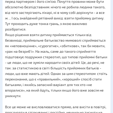
перед партнером і його сім'єю. Почуття провини може бути
абсолютно безпідставним: нічого не робила людина такого,
від чого застерігають лікарі, ні в чому собі дорікнути - а все
ж ... І ось знайдений рятівний вихід: взяти прийомну дитину.
Тут проходить дуже тонка грань, з якою важливо
розібратися.
Якщо рішення взяти дитину приймається тільки від
безвиході, приймальне батьківство мимоволі сприймається
як «неповноцінне», «сурогатне», «збиткове», так би мовити,
«рак на безриб'ї». На жаль, саме до такого сприйняття
підштовхує подружжя стереотип, що типові прийомні батьки
- це люди, що не зуміли народити своїх дітей. Це, до речі, не
так: за статистикою в світі більшість прийомних батьків -
люди, що вже мають дітей. Однак за цим стереотипом стоїть
переконання, що є «правильний», «хороший» спосіб стати
батьками, і якийсь запасний варіант для тих хто «не
впоралися», на який йдуть, тільки якщо його вже зовсім не
уникнути.
Все це може не висловлюватися прямо, але висіти в повітрі,
прослизати в спілкуванні і постійно, неухильно тиснути на