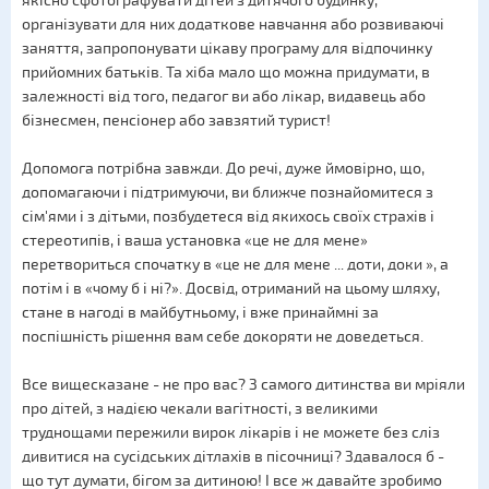
якісно сфотографувати дітей з дитячого будинку,
організувати для них додаткове навчання або розвиваючі
заняття, запропонувати цікаву програму для відпочинку
прийомних батьків. Та хіба мало що можна придумати, в
залежності від того, педагог ви або лікар, видавець або
бізнесмен, пенсіонер або завзятий турист!
Допомога потрібна завжди. До речі, дуже ймовірно, що,
допомагаючи і підтримуючи, ви ближче познайомитеся з
сім'ями і з дітьми, позбудетеся від якихось своїх страхів і
стереотипів, і ваша установка «це не для мене»
перетвориться спочатку в «це не для мене ... доти, доки », а
потім і в «чому б і ні?». Досвід, отриманий на цьому шляху,
стане в нагоді в майбутньому, і вже принаймні за
поспішність рішення вам себе докоряти не доведеться.
Все вищесказане - не про вас? З самого дитинства ви мріяли
про дітей, з надією чекали вагітності, з великими
труднощами пережили вирок лікарів і не можете без сліз
дивитися на сусідських дітлахів в пісочниці? Здавалося б -
що тут думати, бігом за дитиною! І все ж давайте зробимо