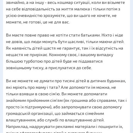
звичайно, а на іншу - весь кошмар ситуації, коли ви візьмете
на себе відповідальність за життя малюка і тільки потім з
усією очевидністю зрозумієте, що ви цього не хочете, не
можете, не готові, це не для вас.
Ви маєте повне право не хотіти стати батьками. Ніхто і ніде
не довів, що люди можуть бути щасливі, тільки маючи дітей.
Як наявність дітей щастя не гарантує, так і їх відсутність на
нещастя не прирікає. Кожному своє, і вашому випадку
більшою турботою про дітей буде не піддаватися
зовнішньому тиску, а прислухатися до себе.
Ви не можете не думати про тисячі дітей в дитячих будинках,
які мріють про маму і тата? Але допомогти їм можна, не
тільки взявши в свою сім'ю. Ви можете допомагати
знайомим прийомним сім'ям (як грошима або справами, так і
просто їх підтримуючи), або запропонувати свою допомогу
громадській організації, що займається сімейним
влаштуванням, або службі по влаштуванню дітей.
Наприклад, надрукувати рекламні матеріали і поширити їх,