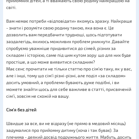
прийомних дітей, а ті вважають свою родину найкращою на
світі.
Вам немає потреби «відповідати» якомусь зразку. Найкраще
- знати і розуміти свою родину такою, яка вона є. Це
дозволить вам передбачити труднощі, щось підготувати
заздалегідь, якихось можливих проблем уникнути. Давайте
спробуємо уважніше придивитися до сімей, різних за
складом і історією, саме під цим кутом зору: що для них буде
простіше, а що може виявитися складним?
Має сенс прочитати не тільки статтю про сім'ю таку, як у вас,
але і інші, тому що сім'ї різні-різні, але поділ «за складом»
досить умовний, а проблеми бувають дуже подібні, і ви
можете знайти щось для себе важливе в статті, присвяченій
сім'ї, зовсім не схожій на вашу.
Сім'я без дітей
Швидше за все, ви не відразу (не прямо в медовий місяць)
задумалися про прийомну дитину (хоча і так буває). За
плечима - деякий досвід подружнього життя. Мабуть, досить