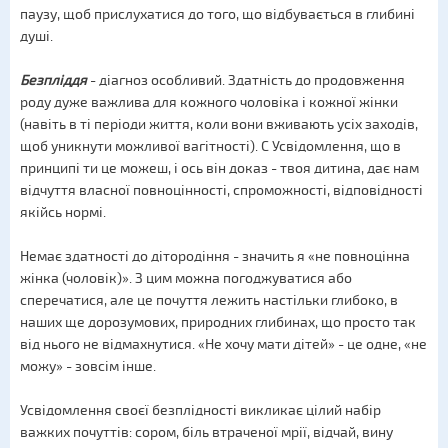
паузу, щоб прислухатися до того, що відбувається в глибині
душі.
Безпліддя
- діагноз особливий. Здатність до продовження
роду дуже важлива для кожного чоловіка і кожної жінки
(навіть в ті періоди життя, коли вони вживають усіх заходів,
щоб уникнути можливої ​​вагітності). С Усвідомлення, що в
принципі ти це можеш, і ось він доказ - твоя дитина, дає нам
відчуття власної повноцінності, спроможності, відповідності
якійсь нормі.
Немає здатності до дітородіння - значить я «не повноцінна
жінка (чоловік)». З цим можна погоджуватися або
сперечатися, але це почуття лежить настільки глибоко, в
наших ще дорозумових, природних глибинах, що просто так
від нього не відмахнутися. «Не хочу мати дітей» - це одне, «не
можу» - зовсім інше.
Усвідомлення своєї безплідності викликає цілий набір
важких почуттів: сором, біль втраченої мрії, відчай, вину