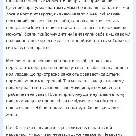
Ще один непростий момент. Є повір'я, що прийнявши в
будинок сироту, можна тим самим і безпліддя подолати. І мій
досвід його підтверджує - знаю чимало сімей, які, маючи
невтішний прогноз лікарів, або, навпаки, діагноз досить
невиразний (начебто нічого такого, а завагітніти роками не
можуть), брали прийомну дитину і виявляли себе в «цікавому
положенні» вже мало не на стадії знайомства з ним. Складно
сказати, як це працює.
Можливо, знайшовши альтернативне рішення, люди
перестають нервувати з приводу зачаття, або спілкування в
колі людей що пристрасно бажають обзавестися дітьми
нормалізує щось всередині. Так чи інакше, якщо в вашому
випадку вагітність фізіологічно можлива, цю можливість
треба мати на увазі. І брати прийомну дитину тільки в тому
випадку, якщо ви впевнені: ви не відмовитеся від неї з
появою свого. Я б не говорила про це, якби не приклади з
життя.
Начебто така щаслива історія: і дитинку взяли, і свій
народився - часом закінчується дуже невесело. Невесело і