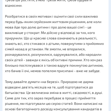
треба ще ростити, з нею треба жити, треба будувати
відносини.
Розібратися в своїх мотивах і оцінити свої сили важливо
перед будь-яким серйозним життєвим рішенням, але коли
мова йде про долю дитини і про долю вашої сім'ї - це
важливіше у стократ. Ми дійсно у відповіді за тих, кого
приручили. Що ці красиві слова означають в реальності,
знають всі, хто стикався з дітьми, повернутими з прийомних
сімей назад в установи. Не змогли, не впоралися,
розчарувалися, розлучилися, одружувалися, або народили
своїх дітей - завжди є якісь об'єктивні причини. Хто хоч раз
близько поспілкувався з такою вдруге покинутою дитиною,
хто бачив її очі, немов попелом присипані - вже не забуде.
Тому давайте думати «на березі». Природою не дарма
відведені дев'ять місяців на те, щоб підготуватися до
батьківства. Це величезна зміна в житті, свідомості, в душі.
Саме для тих, хто зараз перебуває в процесі прийняття
рішення, ми підготували цю серію статей. Вони написані на
основі багаторічного досвіду консультування кандидатів в