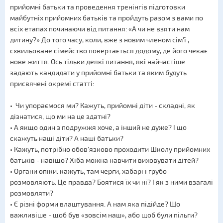
прийомні батьки та проведення тренінгів підготовки
майбутніх прийомних батьків та пройдуть разом з вами по
всіх етапах починаючи від питання: «А чи не взяти нам
дитину?» До того часу, коли, вже з новим членом сім'ї ,
схвильоване сімейство повертається додому, де його чекає
нове життя. Ось тільки деякі питання, які найчастіше
задають кандидати у прийомні батьки та яким будуть
присвячені окремі статті:
• Чи упораємося ми? Кажуть, прийомні діти - складні, як
дізнатися, що ми на це здатні?
• А якщо один з подружжя хоче, а інший не дуже? І що
скажуть наші діти? А наші батьки?
• Кажуть, потрібно обов'язково проходити Школу прийомних
батьків - навіщо? Хіба можна навчити виховувати дітей?
• Органи опіки: кажуть, там черги, хабарі і грубо
розмовляють. Це правда? Боятися їх чи ні? І як з ними взагалі
розмовляти?
• Є різні форми влаштування. А нам яка підійде? Що
важливіше - щоб був «зовсім наш», або щоб були пільги?