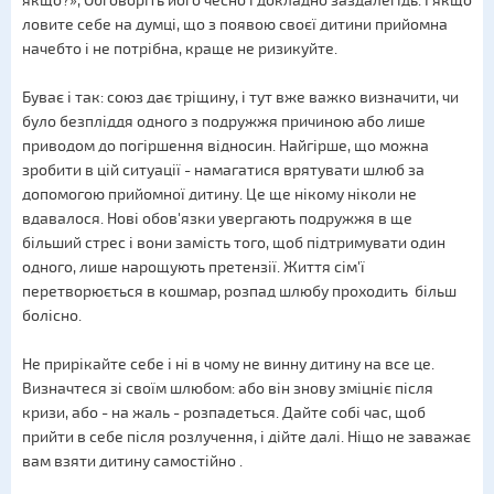
якщо?», Обговоріть його чесно і докладно заздалегідь. І якщо
ловите себе на думці, що з появою своєї дитини прийомна
начебто і не потрібна, краще не ризикуйте.
Буває і так: союз дає тріщину, і тут вже важко визначити, чи
було безпліддя одного з подружжя причиною або лише
приводом до погіршення відносин. Найгірше, що можна
зробити в цій ситуації - намагатися врятувати шлюб за
допомогою прийомної дитину. Це ще нікому ніколи не
вдавалося. Нові обов'язки увергають подружжя в ще
більший стрес і вони замість того, щоб підтримувати один
одного, лише нарощують претензії. Життя сім'ї
перетворюється в кошмар, розпад шлюбу проходить більш
болісно.
Не прирікайте себе і ні в чому не винну дитину на все це.
Визначтеся зі своїм шлюбом: або він знову зміцніє після
кризи, або - на жаль - розпадеться. Дайте собі час, щоб
прийти в себе після розлучення, і дійте далі. Ніщо не заважає
вам взяти дитину самостійно .