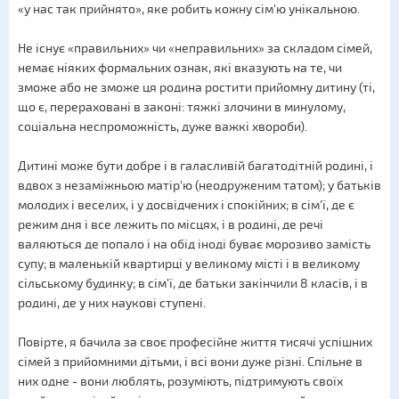
«у нас так прийнято», яке робить кожну сім'ю унікальною.
Не існує «правильних» чи «неправильних» за складом сімей,
немає ніяких формальних ознак, які вказують на те, чи
зможе або не зможе ця родина ростити прийомну дитину (ті,
що є, перераховані в законі: тяжкі злочини в минулому,
соціальна неспроможність, дуже важкі хвороби).
Дитині може бути добре і в галасливій багатодітній родині, і
вдвох з незаміжньою матір'ю (неодруженим татом); у батьків
молодих і веселих, і у досвідчених і спокійних; в сім'ї, де є
режим дня і все лежить по місцях, і в родині, де речі
валяються де попало і на обід іноді буває морозиво замість
супу; в маленькій квартирці у великому місті і в великому
сільському будинку; в сім'ї, де батьки закінчили 8 класів, і в
родині, де у них наукові ступені.
Повірте, я бачила за своє професійне життя тисячі успішних
сімей з прийомними дітьми, і всі вони дуже різні. Спільне в
них одне - вони люблять, розуміють, підтримують своїх