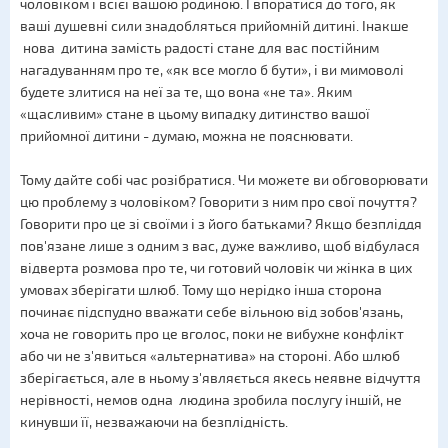
чоловіком і всієї вашою родиною. І впоратися до того, як
ваші душевні сили знадобляться прийомній дитині. Інакше
нова дитина замість радості стане для вас постійним
нагадуванням про те, «як все могло б бути», і ви мимоволі
будете злитися на неї за те, що вона «не та». Яким
«щасливим» стане в цьому випадку дитинство вашої
прийомної дитини - думаю, можна не пояснювати.
Тому дайте собі час розібратися. Чи можете ви обговорювати
цю проблему з чоловіком? Говорити з ним про свої почуття?
Говорити про це зі своїми і з його батьками? Якщо безпліддя
пов'язане лише з одним з вас, дуже важливо, щоб відбулася
відверта розмова про те, чи готовий чоловік чи жінка в цих
умовах зберігати шлюб. Тому що нерідко інша сторона
починає підспудно вважати себе вільною від зобов'язань,
хоча не говорить про це вголос, поки не вибухне конфлікт
або чи не з'явиться «альтернатива» на стороні. Або шлюб
зберігається, але в ньому з'являється якесь неявне відчуття
нерівності, немов одна людина зробила послугу іншій, не
кинувши її, незважаючи на безплідність.