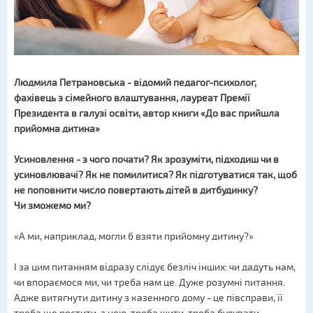
Людмила Петрановська - відомий педагог-психолог,
фахівець з сімейного влаштування, лауреат Премії
Президента в галузі освіти, автор книги «До вас прийшла
прийомна дитина»
Усиновлення - з чого почати? Як зрозуміти, підходиш чи в
усиновлювачі? Як не помилитися? Як підготуватися так, щоб
не поповнити число повертають дітей в дитбудинку?
Чи зможемо ми?
«А ми, наприклад, могли б взяти прийомну дитину?»
І за цим питанням відразу слідує безліч інших: чи дадуть нам,
чи впораємося ми, чи треба нам це. Дуже розумні питання.
Адже витягнути дитину з казенного дому - це півсправи, її