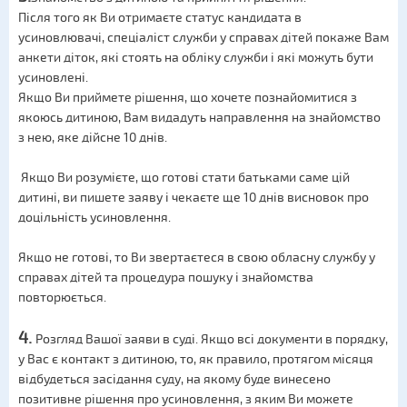
Після того як Ви отримаєте статус кандидата в
усиновлювачі, спеціаліст служби у справах дітей покаже Вам
анкети діток, які стоять на обліку служби і які можуть бути
усиновлені.
Якщо Ви приймете рішення, що хочете познайомитися з
якоюсь дитиною, Вам видадуть направлення на знайомство
з нею, яке дійсне 10 днів.
Якщо Ви розумієте, що готові стати батьками саме цій
дитині, ви пишете заяву і чекаєте ще 10 днів висновок про
доцільність усиновлення.
Якщо не готові, то Ви звертаєтеся в свою обласну службу у
справах дітей та процедура пошуку і знайомства
повторюється.
4.
Розгляд Вашої заяви в суді. Якщо всі документи в порядку,
у Вас є контакт з дитиною, то, як правило, протягом місяця
відбудеться засідання суду, на якому буде винесено
позитивне рішення про усиновлення, з яким Ви можете