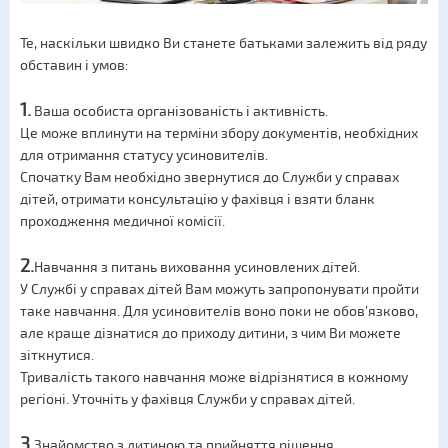
Те, наскільки швидко Ви станете батьками залежить від ряду
обставин і умов:
1.
Ваша особиста організованість і активність.
Це може вплинути на терміни збору документів, необхідних
для отримання статусу усиновителів.
Спочатку Вам необхідно звернутися до Служби у справах
дітей, отримати консультацію у фахівця і взяти бланк
проходження медичної комісії.
2.
Навчання з питань виховання усиновлених дітей.
У Службі у справах дітей Вам можуть запропонувати пройти
таке навчання. Для усиновителів воно поки не обов’язково,
але краще дізнатися до приходу дитини, з чим Ви можете
зіткнутися.
Тривалість такого навчання може відрізнятися в кожному
регіоні. Уточніть у фахівця Служби у справах дітей.
3.
Знайомство з дитиною та прийняття рішення.