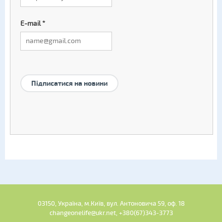
E-mail
*
Підписатися на новини
03150, Україна, м.Київ, вул. Антоновича 59, оф. 18
changeonelife@ukr.net, +380(67)343-3773