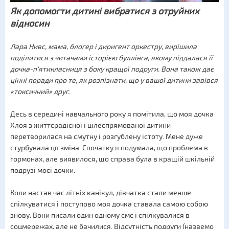
Як допомогти дитині вибратися з отруйних
відносин
Лара Нивс, мама, блогер і диригент оркестру, вирішила
поділитися з читачами історією буллінга, якому піддалася її
дочка-п'ятикласниця з боку кращої подруги. Вона також дає
цінні поради про те, як розпізнати, що у вашої дитини завівся
«токсичний» друг.
Десь в середині навчального року я помітила, що моя дочка
Хлоя з життєрадісної і цілеспрямованої дитини
перетворилася на смутну і розгублену істоту. Мене дуже
стурбувала ця зміна. Спочатку я подумала, що проблема в
гормонах, але виявилося, що справа була в кращій шкільній
подрузі моєї дочки.
Коли настав час літніх канікул, дівчатка стали менше
спілкуватися і поступово моя дочка ставала самою собою
знову. Вони писали один одному смс і спілкувалися в
соцмережах, але не бачилися. Відсутність подруги (назвемо