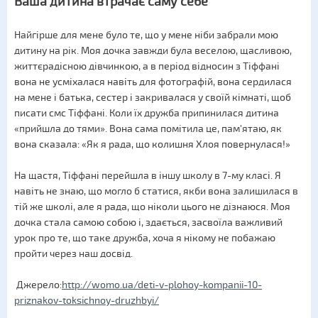
Ваша дитина втрачає саму себе
Найгірше для мене було те, що у мене ніби забрали мою
дитину на рік. Моя дочка завжди була веселою, щасливою,
життєрадісною дівчинкою, а в період відносин з Тіффані
вона не усміхалася навіть для фотографій, вона сердилася
на мене і батька, сестер і закривалася у своїй кімнаті, щоб
писати смс Тіффані. Коли їх дружба припинилася дитина
«прийшла до тями». Вона сама помітила це, пам'ятаю, як
вона сказала: «Як я рада, що колишня Хлоя повернулася!»
На щастя, Тіффані перейшла в іншу школу в 7-му класі. Я
навіть не знаю, що могло б статися, якби вона залишилася в
тій же школі, але я рада, що ніколи цього не дізнаюся. Моя
дочка стала самою собою і, здається, засвоїла важливий
урок про те, що таке дружба, хоча я нікому не побажаю
пройти через наш досвід.
Джерело:
http://womo.ua/deti-v-plohoy-kompanii-10-
priznakov-toksichnoy-druzhbyi/