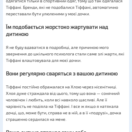
одягатися тільки в спортивний одяг, тому що так одягалася
Тіффані. Бренди, які не подобалися Тіффані, автоматично
переставали бути улюленими у моєї дочки.
Їм подобається жорстоко жартувати над
дитиною
Я не буду вдаватися в подробиці, але причиною мого
звернення до шкільного психолога стали саме злі жарти, які
Тіффані влаштовувала для моєї дочки.
Вони регулярно сваряться з вашою дитиною
Тіффані постійно ображалася на Хлою через нісенітниці.
Хлоя дуже страждала від цього, тому що вона — сонячний
чоловічок і любить, коли всі навколо щасливі. Але її
чарівність не подіяла на Тіффані. І все ж якщо я натякала
дочці, що, може бути, справа не в ній, а в її «подрузі», дочка
страшенно сердилася на мене.