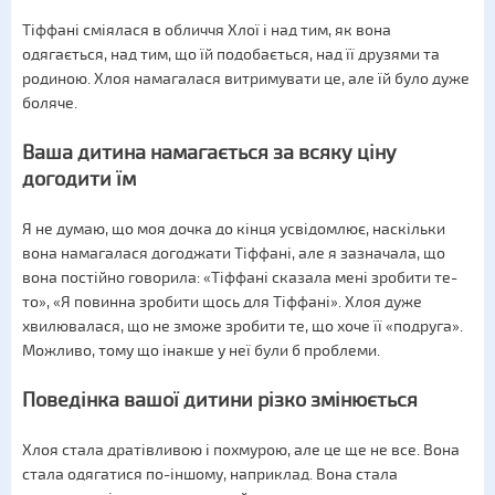
Тіффані сміялася в обличчя Хлої і над тим, як вона
одягається, над тим, що їй подобається, над її друзями та
родиною. Хлоя намагалася витримувати це, але їй було дуже
боляче.
Ваша дитина намагається за всяку ціну
догодити їм
Я не думаю, що моя дочка до кінця усвідомлює, наскільки
вона намагалася догоджати Тіффані, але я зазначала, що
вона постійно говорила: «Тіффані сказала мені зробити те-
то», «Я повинна зробити щось для Тіффані». Хлоя дуже
хвилювалася, що не зможе зробити те, що хоче її «подруга».
Можливо, тому що інакше у неї були б проблеми.
Поведінка вашої дитини різко змінюється
Хлоя стала дратівливою і похмурою, але це ще не все. Вона
стала одягатися по-іншому, наприклад. Вона стала