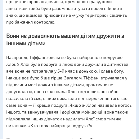
що це «нехороша» дівчинка, крім одного разу, коли
дівчаткам треба було разом підготувати проект. Тепер я
знаю, що відмова приходити на «чужу територію» свідчить
про бажання контролю.
Вони не дозволяють вашим дітям дружити з
іншими дітьми
Насправді, Тіффані зовсім не була найкращою подругою
Хлої. У Хлої була подруга, з якою вони дружили з дитинства,
але вона не потрапила у 5-й клас з донькою, і слава богу,
інакше все було б ще гірше. Загалом, Тіффані втручалася у
відносини моєї дочки з іншими дітьми, практично не
допускала їх, вона ізолювала Хлою від інших, постійно
надсилала їй смс, в яких вимагала підтвердження того, що
саме вона — її краща подруга. Якщо ж Хлоя називала когось
іншого, та звинувачувала і дорікала моїй дочці, вона також
підмовляла інших дівчаток надсилати Хлої смс з тим же
питанням: «Хто твоя найкраща подруга?»