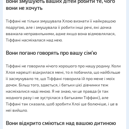
Вони змушують ваших дітей робити те, чого
вони не хочуть
Тіффані не тільки змушувала Хлою визнати її найкращою
подругою, але і змушувала її робити інші речі, які дочка
вважала неправильними, адже якщо вона відмовлялася,
Тіффані насміхалася над нею.
Вони погано говорять про вашу сім'ю
Тіффані не говорила нічого хорошого про нашу родину. Коли
Хлоя нарешті відкрилася мені, то я побачила, що найбільше
її засмучувало те, що Тіффані говорила їй про мене і моїх
дочок. Більш того, здається, і батьки цієї дівчинки теж
насміхалися наді мною. Я не знаю, чи це правда (я так
жодного разу і не зустрілася з батьками Тіффані), але
Тіффані так сказала, щоб зробити Хлої ще болючіше, і це в
неї вийшло.
Вони відкрито сміються над вашою дитиною