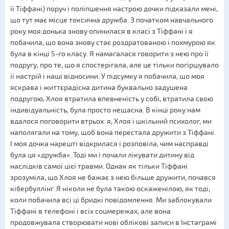
її Тіффані) поруч і поліпшення настрою дочки підказали мені,
що тут має місце токсична дружба. З початком навчального
року моя донька знову опинилася в класі з Тіффані і я
побачила, що вона знову стає роздратованою і похмурою як
була в кінці 5-го класу. Я намагалася говорити з нею про її
подругу, про те, що я спостерігала, але це тільки погіршувало
її настрій і наші відносини. У підсумку я побачила, що моя
яскрава і життєрадісна дитина буквально задушена
подругою, Хлоя втратила впевненість у собі, втратила свою
індивідуальність, була просто нещасна. В кінці року нам
вдалося поговорити втрьох: я, Хлоя і шкільний психолог, ми
наполягали на тому, щоб вона перестала дружити з Тіффані.
І моя дочка нарешті відкрилася і розповіла, чим насправді
була ця «дружба». Тоді ми і почали лікувати дитину від
наслідків самої цієї травми. Однак як тільки Тіффані
зрозуміла, що Хлоя не бажає з нею більше дружити, почався
кібербуллінг. Я ніколи не була такою оскаженілою, як тоді,
коли побачила всі ці бридкі повідомлення. Ми заблокували
Тіффані в телефоні і всіх соцмережах, але вона
продовжувала створювати нові облікові записи в Інстаграмі