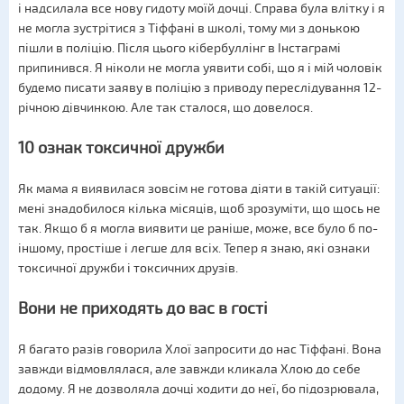
і надсилала все нову гидоту моїй дочці. Справа була влітку і я
не могла зустрітися з Тіффані в школі, тому ми з донькою
пішли в поліцію. Після цього кібербуллінг в Інстаграмі
припинився. Я ніколи не могла уявити собі, що я і мій чоловік
будемо писати заяву в поліцію з приводу переслідування 12-
річною дівчинкою. Але так сталося, що довелося.
10 ознак токсичної дружби
Як мама я виявилася зовсім не готова діяти в такій ситуації:
мені знадобилося кілька місяців, щоб зрозуміти, що щось не
так. Якщо б я могла виявити це раніше, може, все було б по-
іншому, простіше і легше для всіх. Тепер я знаю, які ознаки
токсичної дружби і токсичних друзів.
Вони не приходять до вас в гості
Я багато разів говорила Хлої запросити до нас Тіффані. Вона
завжди відмовлялася, але завжди кликала Хлою до себе
додому. Я не дозволяла дочці ходити до неї, бо підозрювала,