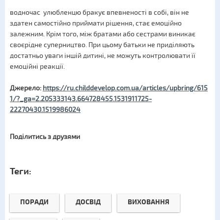
водночас улюбленцю бракує впевненості в собі, він не
здатен самостійно приймати рішення, стає емоційно
залежним. Крім того, між братами або сестрами виникає
своєрідне суперництво. При цьому батьки не приділяють
достатньо уваги іншій дитині, не можуть контролювати її
емоційні реакції.
Джерело:
https://ru.childdevelop.com.ua/articles/upbring/615
1/?_ga=2.205333143.664728455.1531911725-
22270430.1519986024
Поділитись з друзями
Теги:
ПОРАДИ
ДОСВІД
ВИХОВАННЯ