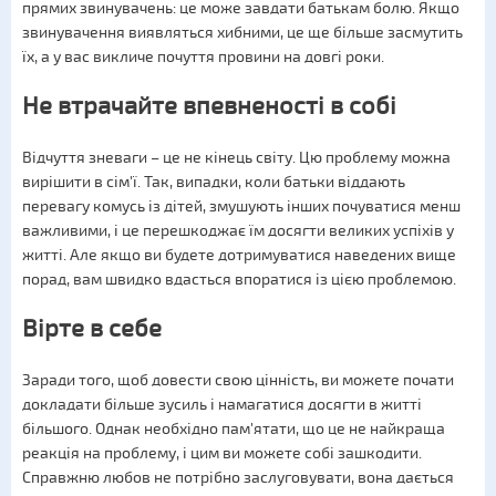
прямих звинувачень: це може завдати батькам болю. Якщо
звинувачення виявляться хибними, це ще більше засмутить
їх, а у вас викличе почуття провини на довгі роки.
Не втрачайте впевненості в собі
Відчуття зневаги – це не кінець світу. Цю проблему можна
вирішити в сім'ї. Так, випадки, коли батьки віддають
перевагу комусь із дітей, змушують інших почуватися менш
важливими, і це перешкоджає їм досягти великих успіхів у
житті. Але якщо ви будете дотримуватися наведених вище
порад, вам швидко вдасться впоратися із цією проблемою.
Вірте в себе
Заради того, щоб довести свою цінність, ви можете почати
докладати більше зусиль і намагатися досягти в житті
більшого. Однак необхідно пам'ятати, що це не найкраща
реакція на проблему, і цим ви можете собі зашкодити.
Справжню любов не потрібно заслуговувати, вона дається