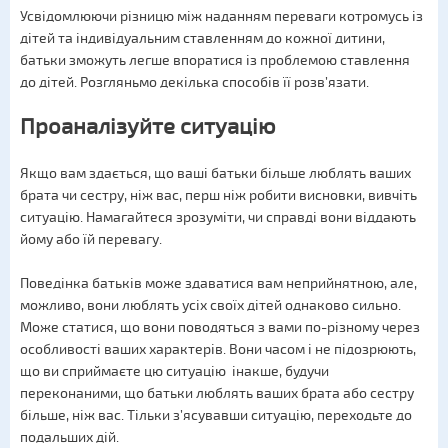
Усвідомлюючи різницю між наданням переваги котромусь із
дітей та індивідуальним ставленням до кожної дитини,
батьки зможуть легше впоратися із проблемою ставлення
до дітей. Розгляньмо декілька способів її розв’язати.
Проаналізуйте ситуацію
Якщо вам здається, що ваші батьки більше люблять ваших
брата чи сестру, ніж вас, перш ніж робити висновки, вивчіть
ситуацію. Намагайтеся зрозуміти, чи справді вони віддають
йому або їй перевагу.
Поведінка батьків може здаватися вам неприйнятною, але,
можливо, вони люблять усіх своїх дітей однаково сильно.
Може статися, що вони поводяться з вами по-різному через
особливості ваших характерів. Вони часом і не підозрюють,
що ви сприймаєте цю ситуацію інакше, будучи
переконаними, що батьки люблять ваших брата або сестру
більше, ніж вас. Тільки з’ясувавши ситуацію, переходьте до
подальших дій.