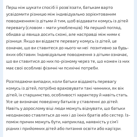
Перш ніж шукати спосіб її розв'язати, батькам варто
усвідомити різницю між індивідуально зорієнтованим
поводженням із дітьми й тим, щоб віддавати комусь із дітей
перевагу (словом – мати улюбленців). На перший погляд,
обидва ці явища досить схожі, але насправді між ними є
різниця. Якщо ви віддаєте перевагу комусь із дітей, це
означає, що ви ставитеся до нього чи неї позитивно за будь-
яких обставин. Індивідуальне поводження з дітьми означає,
що ви ставитися до них по-різному через те, що кожен із них
має свої особливі фізичні чи психічні потреби.
Розглядаючи випадки, коли батьки віддають перевагу
комусь із дітей, потрібно враховувати такі чинники, як вік
дітей, їх старшинство, особливості характеру й навіть стать.
Усе це визначає поведінку батьків у ставленні до дітей.
Навіть у дорослому віці люди можуть відчувати, що батьки
неоднаково ставляться до них і до їхніх братів або сестер. Із-
поміж причин можуть бути, наприклад, наявність у сім'ї
рідних і прийомних дітей або питання освіти або кар'єри.