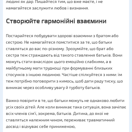
людині як дар. Пишайтеся тим, що вже маєте, і не
намагайтеся заслужити любов і визнання.
Створюйте гармонійні взаємини
Постарайтеся побудувати здорові взаємини з братом або
сестрою. Не намагайтеся помститися за те, що батьки
ставляться до вас по-різному. Зрозумійте, що брат або
сестра теж страждають від такого ставлення батьків. Вони
можуть стати внаслідок цього емоційно слабкими, а в
майбутньому мати труднощі при формуванні близьких
стосунків з іншою людиною. Частіше спілкуйтеся з ними: їм
теж потрібно поговорити з кимось, щоб дати раду тиску, що
виникає через особливу увагу й турботу батьків.
Важко повірити в те, що батьки можуть не однаково любити
усіх своїх дітей. Але коли виникає така ситуація, вона зачіпає
всіх членів сім'ї, зокрема, батьків. Дитина, до якої не
ставляться належним чином, переживає травматичний
досвід і відчуває себе приниженою,