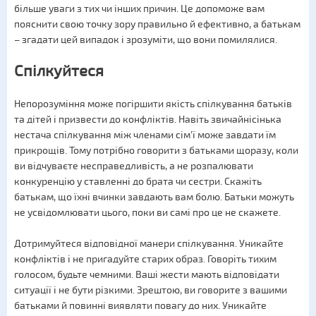
більше уваги з тих чи інших причин. Це допоможе вам
пояснити свою точку зору правильно й ефективно, а батькам
– згадати цей випадок і зрозуміти, що вони помилялися.
Спілкуйтеся
Непорозуміння може погіршити якість спілкування батьків
та дітей і призвести до конфліктів. Навіть звичайнісінька
нестача спілкування між членами сім'ї може завдати їм
прикрощів. Тому потрібно говорити з батьками щоразу, коли
ви відчуваєте несправедливість, а не розпалювати
конкуренцію у ставленні до брата чи сестри. Скажіть
батькам, що їхні вчинки завдають вам болю. Батьки можуть
не усвідомлювати цього, поки ви самі про це не скажете.
Дотримуйтеся відповідної манери спілкування. Уникайте
конфліктів і не пригадуйте старих образ. Говоріть тихим
голосом, будьте чемними. Ваші жести мають відповідати
ситуації і не бути різкими. Зрештою, ви говорите з вашими
батьками й повинні виявляти повагу до них. Уникайте