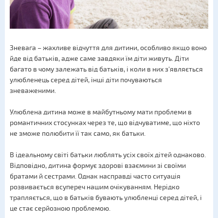
Зневага – жахливе відчуття для дитини, особливо якщо воно
йде від батьків, адже саме завдяки їм діти живуть. Діти
багато в чому залежать від батьків, і коли в них з'являється
улюбленець серед дітей, інші діти почуваються
зневаженими.
Улюблена дитина може в майбутньому мати проблеми в
романтичних стосунках через те, що відчуватиме, що ніхто
не зможе полюбити її так само, як батьки.
В ідеальному світі батьки люблять усіх своїх дітей однаково.
Відповідно, дитина формує здорові взаємини зі своїми
братами й сестрами. Однак насправді часто ситуація
розвивається всупереч нашим очікуванням. Нерідко
трапляється, що в батьків бувають улюбленці серед дітей, і
це стає серйозною проблемою.