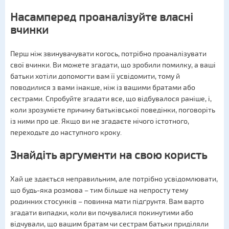
Насамперед проаналізуйте власні
вчинки
Перш ніж звинувачувати когось, потрібно проаналізувати
свої вчинки. Ви можете згадати, що зробили помилку, а ваші
батьки хотіли допомогти вам її усвідомити, тому й
поводилися з вами інакше, ніж із вашими братами або
сестрами. Спробуйте згадати все, що відбувалося раніше, і,
коли зрозумієте причину батьківської поведінки, поговоріть
із ними про це. Якщо ви не згадаєте нічого істотного,
переходьте до наступного кроку.
Знайдіть аргументи на свою користь
Хай це здається неправильним, але потрібно усвідомлювати,
що будь-яка розмова – тим більше на непросту тему
родинних стосунків – повинна мати підґрунтя. Вам варто
згадати випадки, коли ви почувалися покинутими або
відчували, що вашим братам чи сестрам батьки приділяли