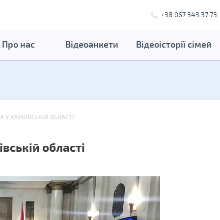
+38 067 343 37 73
Про нас
Відеоанкети
Відеоісторії сімей
А У ХАРКІВСЬКІЙ ОБЛАСТІ
івській області