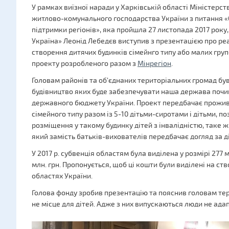
У рамках виїзної наради у Харківській області Міністерст
житлово-комунального господарства України з питання «
підтримки регіонів», яка пройшла 27 листопада 2017 року
Україна» Леонід Лебедєв виступив з презентацією про ре
створення дитячих будинків сімейнго типу або малих груп
проекту розробленого разом з
Мінрегіон
.
Головам районів та об’єднаних територіальних громад бу
будівництво яких буде забезпечувати наша держава почин
державного бюджету України. Проект передбачає прожив
сімейного типу разом із 5-10 дітьми-сиротами і дітьми, 
розміщення у такому будинку дітей з інвалідністю, таке 
який замість батьків-вихователів передбачає догляд за 
У 2017 р. субвенція областям була виділена у розмірі 277 м
млн. грн. Пропонується, щоб ці кошти були виділені на ст
областях України.
Голова фонду зробив презентацію та пояснив головам тер
не місце для дітей. Адже з них випускаються люди не адап