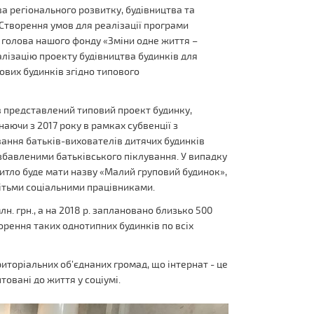
ва регіонального розвитку, будівництва та
Створення умов для реалізації програми
, голова нашого фонду «Зміни одне життя –
алізацію проекту будівництва будинків для
ових будинків згідно типового
в представлений типовий проект будинку,
аючи з 2017 року в рамках субвенції з
ання батьків-вихователів дитячих будинків
позбавленими батьківського піклування. У випадку
житло буде мати назву «Малий груповий будинок»,
дітьми соціальними працівниками.
лн. грн., а на 2018 р. заплановано близько 500
ворення таких однотипних будинків по всіх
иторіальних об’єднаних громад, що інтернат - це
товані до життя у соціумі.