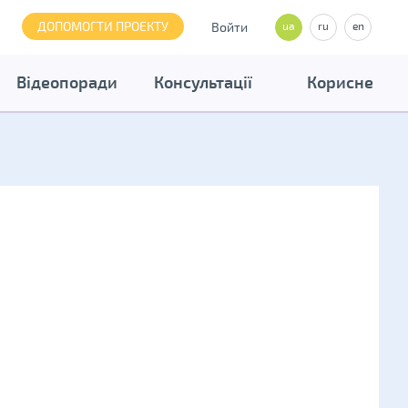
ДОПОМОГТИ ПРОЕКТУ
Войти
ua
ru
en
Відеопоради
Консультації
Корисне