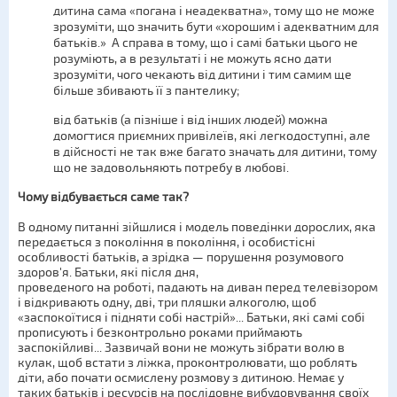
дитина сама «погана і неадекватна», тому що не може
зрозуміти, що значить бути «хорошим і адекватним для
батьків.» А справа в тому, що і самі батьки цього не
розуміють, а в результаті і не можуть ясно дати
зрозуміти, чого чекають від дитини і тим самим ще
більше збивають її з пантелику;
від батьків (а пізніше і від інших людей) можна
домогтися приємних привілеїв, які легкодоступні, але
в дійсності не так вже багато значать для дитини, тому
що не задовольняють потребу в любові.
Чому відбувається саме так?
В одному питанні зійшлися і модель поведінки дорослих, яка
передається з покоління в покоління, і особистісні
особливості батьків, а зрідка — порушення розумового
здоров'я. Батьки, які після дня,
проведеного на роботі, падають на диван перед телевізором
і відкривають одну, дві, три пляшки алкоголю, щоб
«заспокоїтися і підняти собі настрій»... Батьки, які самі собі
прописують і безконтрольно роками приймають
заспокійливі... Зазвичай вони не можуть зібрати волю в
кулак, щоб встати з ліжка, проконтролювати, що роблять
діти, або почати осмислену розмову з дитиною. Немає у
таких батьків і ресурсів на послідовне вибудовування своїх