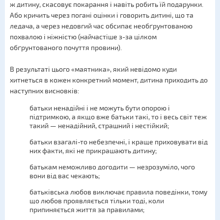
ж дитину, скасовує покарання і навіть робить їй подарунки.
Або кричить через погані оцінки і говорить дитині, що та
ледача, а через недовгий час обсипає необґрунтованою
похвалою і ніжністю (найчастіше з-за цілком
обґрунтованого почуття провини).
В результаті цього «маятника», який невідомо куди
хитнеться в кожен конкретний момент, дитина приходить до
наступних висновків:
батьки ненадійні і не можуть бути опорою і
підтримкою, а якщо вже батьки такі, то і весь світ теж
такий — ненадійний, страшний і нестійкий;
батьки взагалі-то небезпечні, і краще приховувати від
них факти, які не прикрашають дитину;
батькам неможливо догодити — незрозуміло, чого
вони від вас чекають;
батьківська любов виключає правила поведінки, тому
що любов проявляється тільки тоді, коли
припиняється життя за правилами;