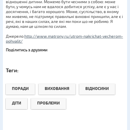
відношенні дитини. Можемо бути чесними з собою: може
бути, у чомусь нам не вдалося добитися успіху, але є у нас і
досягнення, і багато хорошого. Може, суспільство, в якому
ми живемо, не підтримує правильні виховні принципи, але є і
речі, які в наших силах, але які ми поки що не робимо. Я
думаю, нам це цілком по силам.
Джерело:
http://www.matrony.ru/utrom-nakrichat-vecherom-
pohvalit/
Поділитись з друзями
Теги:
ПОРАДИ
ВИХОВАННЯ
ВІДНОСИНИ
ДІТИ
ПРОБЛЕМИ