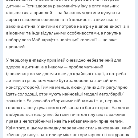
дитини — їсти здорову різноманітну їжу в оптимальних
кількостях, а привілей — за бажанням дитини купувати
дорогі і шкідливі солодощі в тій кількості, в яких цього
захоче дитина. У дитини є потреба на ігри у відповідності з її
віковими та індивідуальними особливостями, а покупка
набору лего Майнкрафт з новітньої колекції — це вже
привілей.
У першому випадку привілей очевидно небезпечний для
здоров'я дитини, а в іншому — проблематичний
(споживацтво ми довели вже до крайньої стадії, а потреба
дитини в грі цілком може бути задоволена звичайним
конструктором). Тим не менше, люди, у яких діти регулярно
їдять солодощі, отримують найновіші моделі лего/барбі/
зошитів з Ельзою або «Зоряними війнами» і т. д., нерідко
говорять, що у сучасних дітей занадто багато прав. На ділі ж
відбувається наступне: батьки і вчителі плутають важливі
права з непотрібними і навіть небезпечними привілеями.
Крім того, в цьому випадку переважає стиль виховання, який
збиває дитину з пантелику: мікс авторитарності і потурання.