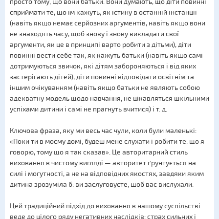
просто тому, що вони батьки. Вони думають, що діти повинні
сприймати те, що їм кажуть, як істину в останній інстанції
(навіть якщо немає серйозних аргументів, навіть якщо вони
не знаходять часу, щоб знову і знову викладати свої
аргументи, як це в принципі варто робити з дітьми), діти
повинні вести себе так, як кажуть батьки (навіть якщо самі
дотримуються звичок, які дітям забороняються і від яких
застерігають дітей), діти повинні відповідати освітнім та
іншим очікуванням (навіть якщо батьки не являють собою
адекватну модель щодо навчання, не цікавляться шкільними
успіхами дитини і самі не прагнуть вчитися) і т. д.
Ключова фраза, яку ми весь час чули, коли були маленькі:
«Поки ти в моєму домі, будеш мене слухати і робити те, що я
говорю, тому що я так сказав». Це авторитарний стиль
виховання в чистому вигляді — авторитет ґрунтується на
силі і могутності, а не на відповідних якостях, завдяки яким
дитина зрозуміла б: ви заслуговуєте, щоб вас вислухали.
Цей традиційний підхід до виховання в нашому суспільстві
веде до цілого ряду негативних наслідків: страх сильних і