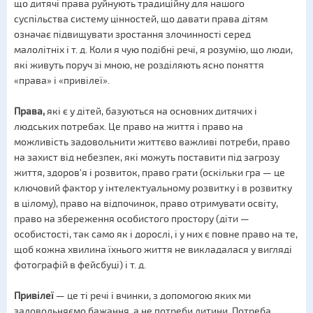
що дитячі права руйнують традиційну для нашого
суспільства систему цінностей, що давати права дітям
означає підвищувати зростання злочинності серед
малолітніх і т. д. Коли я чую подібні речі, я розумію, що люди,
які живуть поруч зі мною, не розділяють ясно поняття
«права» і «привілеї».
Права,
які є у дітей, базуються на основних дитячих і
людських потребах. Це право на життя і право на
можливість задовольнити життєво важливі потреби, право
на захист від небезпек, які можуть поставити під загрозу
життя, здоров'я і розвиток, право грати (оскільки гра — це
ключовий фактор у інтелектуальному розвитку і в розвитку
в цілому), право на відпочинок, право отримувати освіту,
право на збереження особистого простору (діти —
особистості, так само як і дорослі, і у них є повне право на те,
щоб кожна хвилина їхнього життя не викладалася у вигляді
фотографій в фейсбуці) і т. д.
Привілеї
— це ті речі і вчинки, з допомогою яких ми
задовольняємо бажання, а не потреби дитини. Потреба