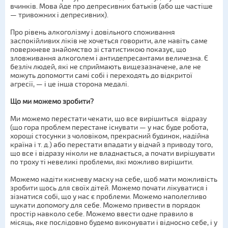
вчинків. Мова йде про депресивних батьків (або ще частіше
— тривожних і депресивних).
Про рівень алкоголізму і довільного споживання
заспокійливих ліків не хочеться говорити, але навіть саме
поверхневе знайомство зі статистикою показує, що
зловживання алкоголем і антидепресантами величезна. Є
безліч людей, які не сприймають вищезазначене, але не
можуть допомогти самі собі і переходять до відкритої
агресії, — і це інша сторона медалі.
Що ми можемо зробити?
Ми можемо перестати чекати, що все вирішиться відразу
(що гора проблем перестане існувати — у нас буде робота,
хороші стосунки з чоловіком, прекрасний будинок, надійна
країна і т. д.) або перестати впадати у відчай з приводу того,
що все і відразу ніколи не владнається, а почати вирішувати
по троху ті невеликі проблеми, які можливо вирішити.
Можемо надіти кисневу маску на себе, щоб мати можливість
зробити щось для своїх дітей. Можемо почати лікуватися і
зізнатися собі, що у нас є проблеми. Можемо наполегливо
шукати допомогу для себе. Можемо привести в порядок
простір навколо себе. Можемо ввести одне правило в
місяць, яке послідовно будемо виконувати і відносно себе, і у