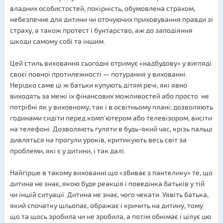
владних особистостей, покірність, обумовлена страхом,
небезпечне для дитини чи оточуючих приховування правди зі
страху, а також протест і бунтарство, аж до заподіяння
шкоди самому собі та іншим.
Цей стиль виховання сьогодні отримує «надбудову» у вигляді
своєї повної протилежності — потурання у вихованні.
Нерідко саме ці ж батьки купують дітям речі, які явно
виходять за межі їх фінансових можливостей або просто не
потрібні як у виховному, так і в освітньому плані; дозволяють
годинами сидіти перед комп'ютером або телевізором, висіти
на телефоні. Дозволяють гуляти в будь-який час, крізь пальці
дивляться на прогули уроків, критикують весь світ за
проблеми, які є у дитини, і так далі.
Найгірше в такому вихованні що «збиває з пантелику» те, що
дитина не знає, якою буде реакція і поведінка батьків у тій
чи іншій ситуації. Дитина не знає, чого чекати. Уявіть батька,
який спочатку шльопає, ображає і кричить на дитину, тому
що та щось зробила чи не зробила, а потім обнімає і цілує цю