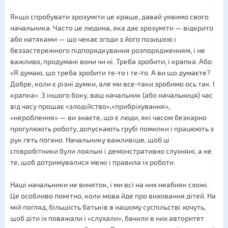
Якщо спробувати зрозуміти це краще, давай уявимо свого
начальника. Часто це людина, яка дає зрозуміти — відкрито
або натяками — що чекає згоди з його позицією і
беззастережного підпорядкування розпорядженням, і не
важливо, продумані вони чи ні. Треба зробити, і крапка. Або:
«Я думаю, що треба зробити те-то і те-то. А ви що думаєте?
Добре, коли є різні думки, але ми все-таки зробимо ось так. І
крапка». З іншого боку, ваш начальник (або начальниця) час
від часу прощає «злодійство»,«прибріхування»,
«нероблення» — ви знаєте, що є люди, які часом безкарно
прогулюють роботу, допускають грубі помилки і працюють з
рук геть погано. Начальнику важливіше, щоб ці
співробітники були лояльні і демонстративно слухняні, а не
те, щоб дотримувалися межі і правила їх роботи.
Наші начальники не виняток, і ми всі на них неабияк схожі.
Це особливо помітно, коли мова йде про виховання дітей. На
мій погляд, більшість батьків в нашому суспільстві хочуть,
щоб діти їх поважали і «слухали», бачили в них авторитет