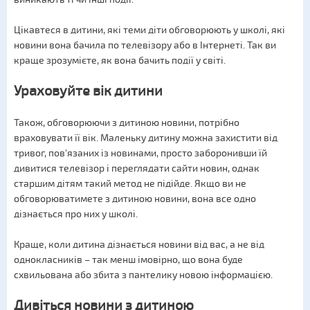
Цікавтеся в дитини, які теми діти обговорюють у школі, які
новини вона бачила по телевізору або в Інтернеті. Так ви
краще зрозумієте, як вона бачить події у світі.
Ураховуйте вік дитини
Також, обговорюючи з дитиною новини, потрібно
враховувати її вік. Маленьку дитину можна захистити від
тривог, пов'язаних із новинами, просто заборонивши їй
дивитися телевізор і переглядати сайти новин, однак
старшим дітям такий метод не підійде. Якщо ви не
обговорюватимете з дитиною новини, вона все одно
дізнається про них у школі.
Краще, коли дитина дізнається новини від вас, а не від
однокласників – так менш імовірно, що вона буде
схвильована або збита з пантелику новою інформацією.
Дивіться новини з дитиною