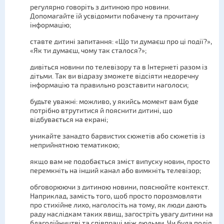
регулярно говоріть з дитиною про новини.
Допомагайте їй усвідомити побачену та прочитану
інформацію;
ставте дитині запитання: «Що ти думаєш про ці події?»,
«Як ти думаєш, чому так сталося?»;
дивіться новини по телевізору та в Інтернеті разом із
дітьми. Так ви відразу зможете відсіяти недоречну
інформацію та правильно розставити наголоси;
будьте уважні: можливо, у якийсь момент вам буде
потрібно втрутитися й пояснити дитині, що
відбувається на екрані;
уникайте занадто барвистих сюжетів або сюжетів із
неприйнятною тематикою;
якщо вам не подобається зміст випуску новин, просто
перемкніть на інший канал або вимкніть телевізор;
обговорюючи з дитиною новини, пояснюйте контекст.
Наприклад, замість того, щоб просто порозмовляти
про стихійне лихо, наголосіть на тому, як люди дають
раду наслідкам таких явищ, загостріть увагу дитини на
благодійництві та співпраці між людьми. Чи була подія,