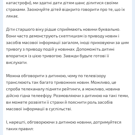
катастрофи), ми здатні дати дітям шанс ділитися своїми
страхами. Заохочуйте дітей відкрито говорити про те, що їх
лякає.
Діти старшого віку рідше сприймають новини буквально.
Вони часто демонструють скептицизм із приводу новин і
засобів масової інформації загалом, іноді приховуючи за цим
тривогу з приводу подій у новинах. Допоможіть дитині
впоратися із цією тривогою. Завжди будьте готові її
вислухати.
Можна обговорити з дитиною, чому по телевізору
транслюють так багато тривожних новин. Можливо, це
спроба телеканалу підняти рейтинги, а можливо, новина
дійсно гідна телеефіру. Розмовляючи з дитиною на такі теми,
ви можете розвіяти її страхи й пояснити роль засобів
масової інформації в суспільстві.
І, нарешті, обговорюючи з дитиною новини, дотримуйтеся
таких правил: