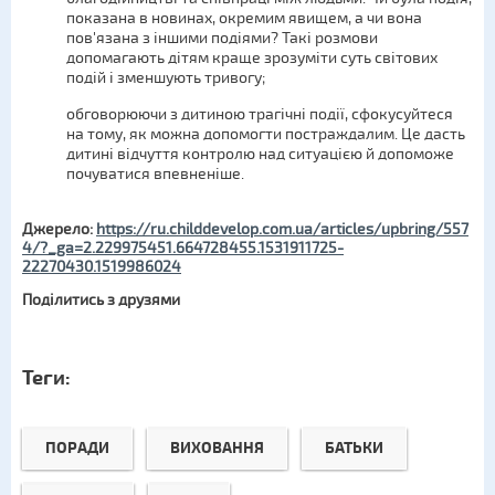
показана в новинах, окремим явищем, а чи вона
пов'язана з іншими подіями? Такі розмови
допомагають дітям краще зрозуміти суть світових
подій і зменшують тривогу;
обговорюючи з дитиною трагічні події, сфокусуйтеся
на тому, як можна допомогти постраждалим. Це дасть
дитині відчуття контролю над ситуацією й допоможе
почуватися впевненіше.
Джерело:
https://ru.childdevelop.com.ua/articles/upbring/557
4/?_ga=2.229975451.664728455.1531911725-
22270430.1519986024
Поділитись з друзями
Теги:
ПОРАДИ
ВИХОВАННЯ
БАТЬКИ