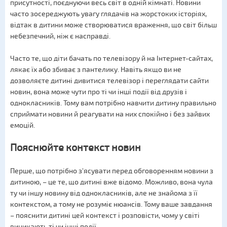
присутності, поєднуючи весь світ в одній кімнаті. Новини
часто зосереджують увагу глядачів на жорстоких історіях,
відтак в дитини може створюватися враження, що світ більш
небезпечний, ніж є насправді.
Часто те, що діти бачать по телевізору й на Інтернет-сайтах,
лякає їх або збиває з пантелику. Навіть якщо ви не
дозволяєте дитині дивитися телевізор і переглядати сайти
новин, вона може чути про ті чи інші події від друзів і
однокласників. Тому вам потрібно навчити дитину правильно
сприймати новини й реагувати на них спокійно і без зайвих
емоцій.
Пояснюйте контекст новин
Перше, що потрібно з'ясувати перед обговоренням новини з
дитиною, – це те, що дитині вже відомо. Можливо, вона чула
ту чи іншу новину від однокласників, але не знайома з її
контекстом, а тому не розуміє нюансів. Тому ваше завдання
– пояснити дитині цей контекст і розповісти, чому у світі
виникають ті чи інші події.