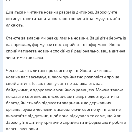
Дивіться й читайте новини разом із дитиною. Заохочуйте
дитину ставити запитання, якщо новини її засмучують або
лякають.
Стежте за власними реакціями на новини. Ваші діти беруть із
вас приклад, формуючи своє сприйняття інформації. Якщо
сприйматимете новини спокійно й раціонально, ваша дитина
чинитиме так само.
Чесно кажіть дитині про свої почуття. Якщо та чи інша
новина вас засмучує, цілком прийнятно розповісти про це
своїй дитині. Те, що події у світі не залишають вас
байдужими, є здоровою емоційною реакцією. Можна також
показати свої емоції, висловивши намір пожертвувати на
благодійність або підписати звернення до державних
органів. Будьте чесними, висловлюючи свої почуття, але не
вимагайте від дитини, щоб вона відчувала те саме, що й ви.
Заохочуйте дитину критично сприймати інформацію й робити
власні висновки.