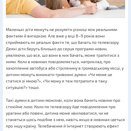
Маленькі діти можуть не розуміти різниці між реальними
фактами й вигадкою. Але вже у віці 8–9 років вони
сприймають як реальні факти те, що бачать по телевізору.
Деякі діти беруть близько до серця програми новин,
уявляючи, що все, що вони в них бачать, може трапитися з
ними. Коли в новинах повідомляється, наприклад, про
захоплення автобуса або стрілянину в громадському місці, у
дитини можуть виникати тривожні думки: «Чи може це
статися зі мною?», «Чи можу я теж потрапити в таку
ситуацію?» тощо.
Такі думки в дитини можливі, коли вона бачить новини про
стихійне лихо. Коли по телевізору йде повідомлення про
урагани або повені, дитина може хвилюватися, чи не
станеться щось подібне з нею, навіть якщо в новинах ідеться
про іншу країну. Телебачення й Інтернет створюють ефект