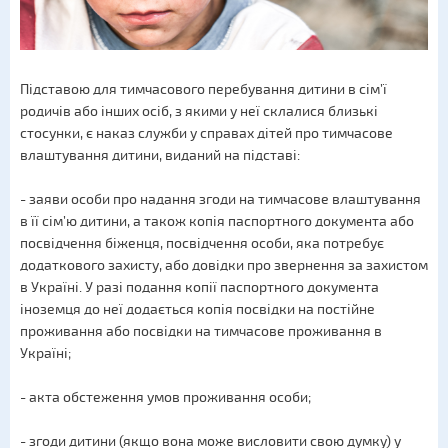
Підставою для тимчасового перебування дитини в сім’ї
родичів або інших осіб, з якими у неї склалися близькі
стосунки, є наказ служби у справах дітей про тимчасове
влаштування дитини, виданий на підставі:
- заяви особи про надання згоди на тимчасове влаштування
в її сім’ю дитини, а також копія паспортного документа або
посвідчення біженця, посвідчення особи, яка потребує
додаткового захисту, або довідки про звернення за захистом
в Україні. У разі подання копії паспортного документа
іноземця до неї додається копія посвідки на постійне
проживання або посвідки на тимчасове проживання в
Україні;
- акта обстеження умов проживання особи;
- згоди дитини (якщо вона може висловити свою думку) у