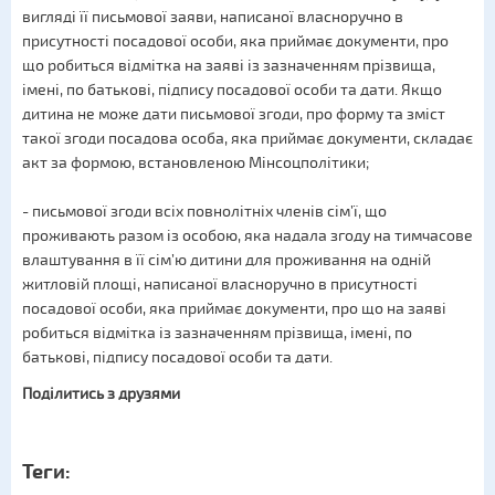
вигляді її письмової заяви, написаної власноручно в
присутності посадової особи, яка приймає документи, про
що робиться відмітка на заяві із зазначенням прізвища,
імені, по батькові, підпису посадової особи та дати. Якщо
дитина не може дати письмової згоди, про форму та зміст
такої згоди посадова особа, яка приймає документи, складає
акт за формою, встановленою Мінсоцполітики;
- письмової згоди всіх повнолітніх членів сім’ї, що
проживають разом із особою, яка надала згоду на тимчасове
влаштування в її сім’ю дитини для проживання на одній
житловій площі, написаної власноручно в присутності
посадової особи, яка приймає документи, про що на заяві
робиться відмітка із зазначенням прізвища, імені, по
батькові, підпису посадової особи та дати.
Поділитись з друзями
Теги: