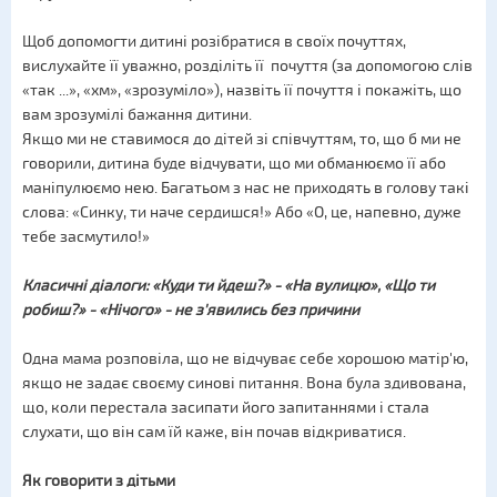
Щоб допомогти дитині розібратися в своїх почуттях,
вислухайте її уважно, розділіть її почуття (за допомогою слів
«так ...», «хм», «зрозуміло»), назвіть її почуття і покажіть, що
вам зрозумілі бажання дитини.
Якщо ми не ставимося до дітей зі співчуттям, то, що б ми не
говорили, дитина буде відчувати, що ми обманюємо її або
маніпулюємо нею. Багатьом з нас не приходять в голову такі
слова: «Синку, ти наче сердишся!» Або «О, це, напевно, дуже
тебе засмутило!»
Класичні діалоги: «Куди ти йдеш?» - «На вулицю», «Що ти
робиш?» - «Нічого» - не з'явились без причини
Одна мама розповіла, що не відчуває себе хорошою матір'ю,
якщо не задає своєму синові питання. Вона була здивована,
що, коли перестала засипати його запитаннями і стала
слухати, що він сам їй каже, він почав відкриватися.
Як говорити з дітьми