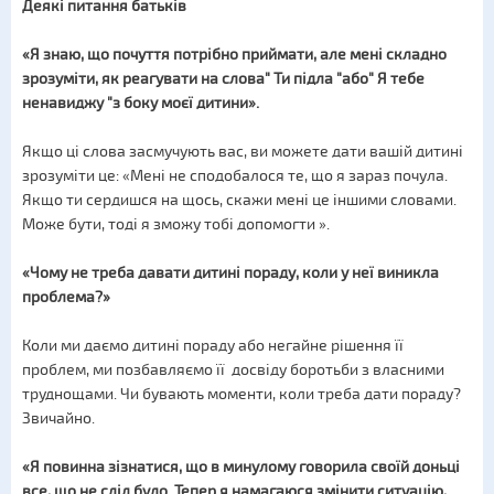
Деякі питання батьків
«Я знаю, що почуття потрібно приймати, але мені складно
зрозуміти, як реагувати на слова" Ти підла "або" Я тебе
ненавиджу "з боку моєї дитини».
Якщо ці слова засмучують вас, ви можете дати вашій дитині
зрозуміти це: «Мені не сподобалося те, що я зараз почула.
Якщо ти сердишся на щось, скажи мені це іншими словами.
Може бути, тоді я зможу тобі допомогти ».
«Чому не треба давати дитині
по
рад
у
, коли у
неї
виникла
проблема?»
Коли ми даємо дитині пораду або негайне рішення її
проблем, ми позбавляємо її досвіду боротьби з власними
труднощами. Чи бувають моменти, коли треба дати пораду?
Звичайно.
«Я повинна зізнатися, що в минулому говорила своїй доньці
все, що не слід було. Тепер я намагаюся змінити ситуацію,