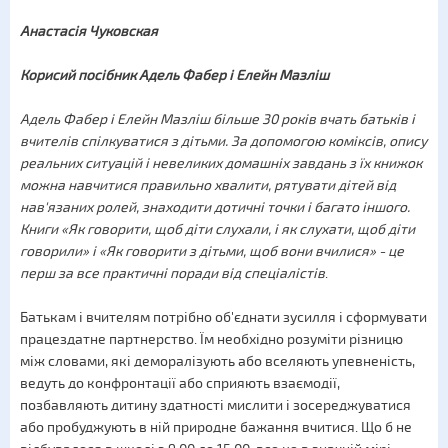
Анастасія Чуковская
Корисий посібник Адель Фабер і Елейн Мазліш
Адель Фабер і Елейн Мазліш більше 30 років вчать батьків і
вчителів спілкуватися з дітьми. За допомогою коміксів, опису
реальних ситуацій і невеликих домашніх завдань з їх книжок
можна навчитися правильно хвалити, рятувати дітей від
нав'язаних ролей, знаходити дотичні точки і багато іншого.
Книги «Як говорити, щоб діти слухали, і як слухати, щоб діти
говорили» і «Як говорити з дітьми, щоб вони вчилися» - це
перш за все практичні поради від спеціалістів
.
Батькам і вчителям потрібно об'єднати зусилля і сформувати
працездатне партнерство. Їм необхідно розуміти різницю
між словами, які деморалізують або вселяють упевненість,
ведуть до конфронтації або сприяють взаємодії,
позбавляють дитину здатності мислити і зосереджуватися
або пробуджують в ній природне бажання вчитися. Що б не