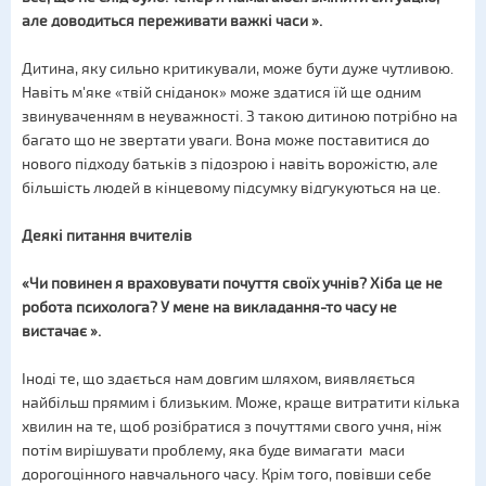
але доводиться переживати важкі часи ».
Дитина, яку сильно критикували, може бути дуже чутливою.
Навіть м'яке «твій сніданок» може здатися їй ще одним
звинуваченням в неуважності. З такою дитиною потрібно на
багато що не звертати уваги. Вона може поставитися до
нового підходу батьків з підозрою і навіть ворожістю, але
більшість людей в кінцевому підсумку відгукуються на це.
Деякі питання вчителів
«Чи повинен я враховувати почуття своїх учнів? Хіба це не
робота психолога? У мене на викладання-то часу не
вистачає ».
Іноді те, що здається нам довгим шляхом, виявляється
найбільш прямим і близьким. Може, краще витратити кілька
хвилин на те, щоб розібратися з почуттями свого учня, ніж
потім вирішувати проблему, яка буде вимагати маси
дорогоцінного навчального часу. Крім того, повівши себе