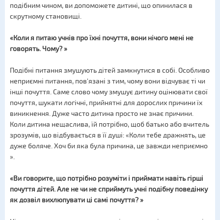
подібним чином, ви допоможете дитині, що опинилася в
скрутному становищі.
«Коли я питаю учнів про їхні почуття, вони нічого мені не
говорять. Чому? »
Подібні питання змушують дітей замкнутися в собі. Особливо
неприємні питання, пов'язані з тим, чому вони відчуває ті чи
інші почуття. Саме слово чому змушує дитину оцінювати свої
почуття, шукати логічні, прийнятні для дорослих причини їх
виникнення. Дуже часто дитина просто не знає причини.
Коли дитина нещаслива, їй потрібно, щоб батько або вчитель
зрозумів, що відбувається в її душі: «Коли тебе дражнять, це
дуже боляче. Хоч би яка була причина, це завжди неприємно
».
«Ви говорите, що потрібно розуміти і приймати навіть гірші
почуття дітей. Але не чи не сприймуть учні подібну поведінку
як дозвіл вихлюпувати ці самі почуття? »