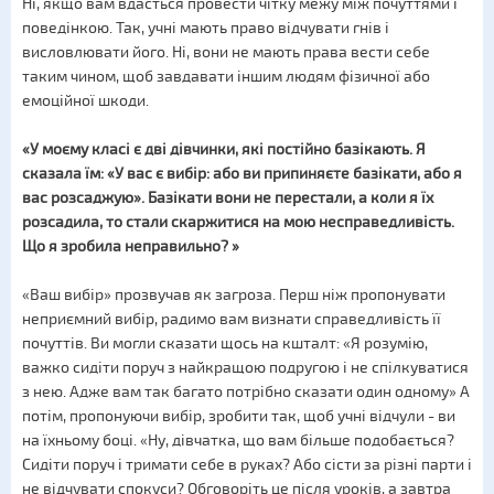
Ні, якщо вам вдасться провести чітку межу між почуттями і
поведінкою. Так, учні мають право відчувати гнів і
висловлювати його. Ні, вони не мають права вести себе
таким чином, щоб завдавати іншим людям фізичної або
емоційної шкоди.
«У моєму класі є дві дівчинки, які постійно базікають. Я
сказала їм: «У вас є вибір: або ви припиняєте базікати, або я
вас розсаджую». Базікати вони не перестали, а коли я їх
розсадила, то стали скаржитися на мою несправедливість.
Що я зробила неправильно? »
«Ваш вибір» прозвучав як загроза. Перш ніж пропонувати
неприємний вибір, радимо вам визнати справедливість її
почуттів. Ви могли сказати щось на кшталт: «Я розумію,
важко сидіти поруч з найкращою подругою і не спілкуватися
з нею. Адже вам так багато потрібно сказати один одному» А
потім, пропонуючи вибір, зробити так, щоб учні відчули - ви
на їхньому боці. «Ну, дівчатка, що вам більше подобається?
Сидіти поруч і тримати себе в руках? Або сісти за різні парти і
не відчувати спокуси? Обговоріть це після уроків, а завтра