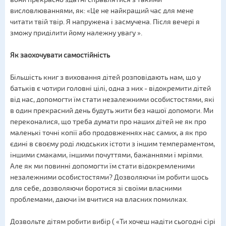
висловлюваннями, як: «Це не найкращий час для мене
читати твій твір. Я напружена і засмучена. Після вечері я
зможу приділити йому належну увагу ».
Як заохочувати самостійність
Більшість книг з виховання дітей розповідають нам, що у
батьків є чотири головні цілі, одна з них - відокремити дітей
від нас, допомогти їм стати незалежними особистостями, які
в один прекрасний день будуть жити без нашої допомоги. Ми
переконалися, що треба думати про наших дітей не як про
маленькі точні копії або продовженнях нас самих, а як про
єдині в своєму роді людських істоти з іншим темпераментом,
іншими смаками, іншими почуттями, бажаннями і мріями.
Але як ми повинні допомогти їм стати відокремленими
незалежними особистостями? Дозволяючи їм робити щось
для себе, дозволяючи боротися зі своїми власними
проблемами, даючи їм вчитися на власних помилках.
Дозвольте дітям робити вибір ( «Ти хочеш надіти сьогодні сірі