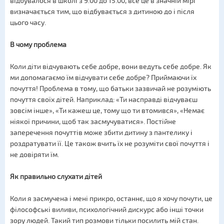
відбувалося в школі з 9.00 до 15.00, все це в значній мірі
визначається тим, що відбувається з дитиною до і після
цього часу.
В чому проблема
Коли діти відчувають себе добре, вони ведуть себе добре. Як
ми допомагаємо їм відчувати себе добре? Приймаючи їх
почуття! Проблема в тому, що батьки зазвичай не розуміють
почуття своїх дітей. Наприклад: «Ти насправді відчуваєш
зовсім інше», «Ти кажеш це, тому що ти втомився», «Немає
ніякої причини, щоб так засмучуватися». Постійне
заперечення почуттів може збити дитину з пантелику і
роздратувати її. Це також вчить їх не розуміти свої почуття і
не довіряти їм.
Як правильно слухати дітей
Коли я засмучена і мені прикро, останнє, що я хочу почути, це
філософські виливи, психологічний дискурс або інші точки
зору людей. Такий тип розмови тільки посилить мій стан.