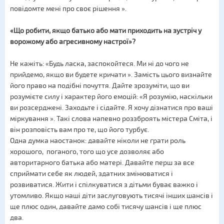
повідомте мені про своє рішення ».
«Що робити, якщо батько або мати приходить на зустріч у
ворожому або агресивному настрої»?
Не кажіть: «Будь ласка, заспокойтеся. Ми ні до чого не
прийдемо, якщо ви будете кричати ». Замість цього визнайте
його право на подібні почуття. Дайте зрозуміти, що ви
розумієте силу і характер його емоцій: «Я розумію, наскільки
ви розсерджені. Заходьте і сідайте. Я хочу дізнатися про ваші
міркування ». Такі слова напевно роззброять містера Сміта, і
він розповість вам про те, що його турбує.
Одна думка наостанок: давайте ніколи не грати роль
хорошого, поганого, того що усе дозволяє або
авторитарного батька або матері. Давайте перш за все
сприймати себе як людей, здатних змінюватися і
розвиватися. Жити і спілкуватися з дітьми буває важко і
утомливо. Якщо наші діти заслуговують тисячі інших шансів і
ще плюс один, давайте дамо собі тисячу шансів і ще плюс
два.