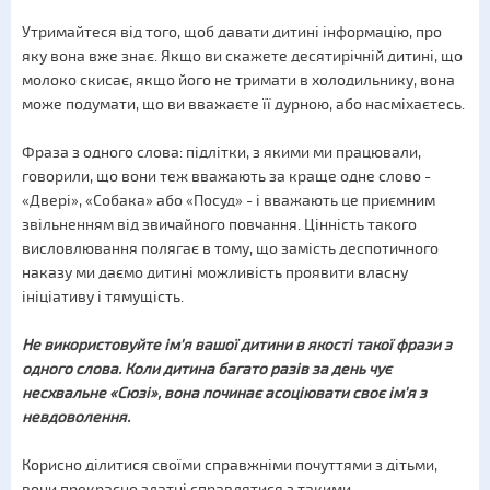
Утримайтеся від того, щоб давати дитині інформацію, про
яку вона вже знає. Якщо ви скажете десятирічній дитині, що
молоко скисає, якщо його не тримати в холодильнику, вона
може подумати, що ви вважаєте її дурною, або насміхаєтесь.
Фраза з одного слова: підлітки, з якими ми працювали,
говорили, що вони теж вважають за краще одне слово -
«Двері», «Собака» або «Посуд» - і вважають це приємним
звільненням від звичайного повчання. Цінність такого
висловлювання полягає в тому, що замість деспотичного
наказу ми даємо дитині можливість проявити власну
ініціативу і тямущість.
Не використовуйте ім'я вашої дитини в якості такої фрази з
одного слова. Коли дитина багато разів за день чує
несхвальне «Сюзі», вона починає асоціювати своє ім'я з
невдоволення.
Корисно ділитися своїми справжніми почуттями з дітьми,
вони прекрасно здатні справлятися з такими