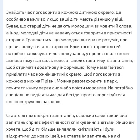
Знайдіть час поговорити з кожною дитиною окремо. Це
особливо важливо, якщо ваші діти мають різницю у віці.
Буває, що старші діти не дають молодшим вимовити й слова,
а іноді молодші діти не наважуються говорити в присутності
старших. Трапляється, що молодша дитина не розуміє, про
що ви спілкуєтеся зі старшою. Крім того, старших дітей
потрібно заохочувати до спілкування, у процесі якого вони
дізнаватимуться щось нове, а також ставитимуть запитання,
щоб отримати додаткову інформацію. Тому намагайтеся
приділяти час кожній дитині окремо, щоб поговорити з
кожною з них на її рівні. Можна разом сходити в парк,
почитати книгу перед сном або поїсти морозива. Не потрібно
спеціально виділяти час для бесіди, просто користуйтеся
кожною зручною нагодою.
Ставте дітям відкриті запитання, оскільки саме такий вид
запитань сприяє ефективності спілкування з дітьми. Якщо ви
хочете, щоб діти більше виявляли кмітливість і були
відкритими до нових ідей, не ставте їм запитань, на які