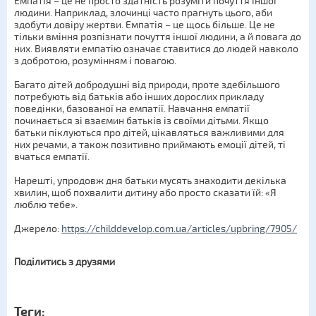
Емпатія – це не просто здатність розуміти почуття іншої
людини. Наприклад, злочинці часто прагнуть цього, аби
здобути довіру жертви. Емпатія – це щось більше. Це не
тільки вміння розпізнати почуття іншої людини, а й повага до
них. Виявляти емпатію означає ставитися до людей навколо
з добротою, розумінням і повагою.
Багато дітей добродушні від природи, проте здебільшого
потребують від батьків або інших дорослих прикладу
поведінки, базованої на емпатії. Навчання емпатії
починається зі взаємин батьків із своїми дітьми. Якщо
батьки піклуються про дітей, цікавляться важливими для
них речами, а також позитивно приймають емоції дітей, ті
вчаться емпатії.
Нарешті, упродовж дня батьки мусять знаходити декілька
хвилин, щоб похвалити дитину або просто сказати їй: «Я
люблю тебе».
Джерело:
https://childdevelop.com.ua/articles/upbring/7905/
Поділитись з друзями
Теги: