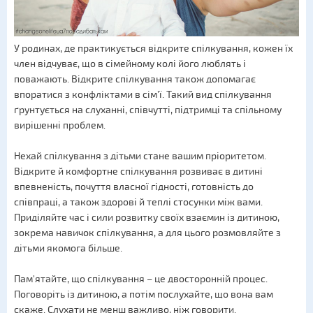
У родинах, де практикується відкрите спілкування, кожен їх
член відчуває, що в сімейному колі його люблять і
поважають. Відкрите спілкування також допомагає
впоратися з конфліктами в сім’ї. Такий вид спілкування
ґрунтується на слуханні, співчутті, підтримці та спільному
вирішенні проблем.
Нехай спілкування з дітьми стане вашим пріоритетом.
Відкрите й комфортне спілкування розвиває в дитині
впевненість, почуття власної гідності, готовність до
співпраці, а також здорові й теплі стосунки між вами.
Приділяйте час і сили розвитку своїх взаємин із дитиною,
зокрема навичок спілкування, а для цього розмовляйте з
дітьми якомога більше.
Пам'ятайте, що спілкування – це двосторонній процес.
Поговоріть із дитиною, а потім послухайте, що вона вам
скаже. Слухати не менш важливо, ніж говорити.