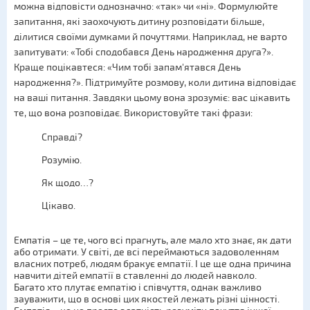
можна відповісти однозначно: «так» чи «ні». Формулюйте
запитання, які заохочують дитину розповідати більше,
ділитися своїми думками й почуттями. Наприклад, не варто
запитувати: «Тобі сподобався День народження друга?».
Краще поцікавтеся: «Чим тобі запам'ятався День
народження?». Підтримуйте розмову, коли дитина відповідає
на ваші питання. Завдяки цьому вона зрозуміє: вас цікавить
те, що вона розповідає. Використовуйте такі фрази:
Справді?
Розумію.
Як щодо…?
Цікаво.
Емпатія – це те, чого всі прагнуть, але мало хто знає, як дати
або отримати. У світі, де всі переймаються задоволенням
власних потреб, людям бракує емпатії. І це ще одна причина
навчити дітей емпатії в ставленні до людей навколо.
Багато хто плутає емпатію і співчуття, однак важливо
зауважити, що в основі цих якостей лежать різні цінності.