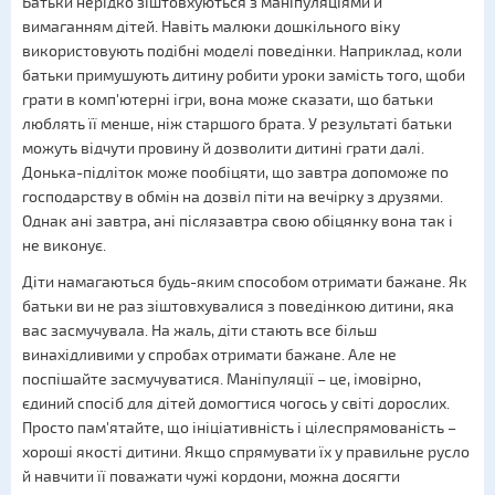
Батьки нерідко зіштовхуються з маніпуляціями й
вимаганням дітей. Навіть малюки дошкільного віку
використовують подібні моделі поведінки. Наприклад, коли
батьки примушують дитину робити уроки замість того, щоби
грати в комп'ютерні ігри, вона може сказати, що батьки
люблять її менше, ніж старшого брата. У результаті батьки
можуть відчути провину й дозволити дитині грати далі.
Донька-підліток може пообіцяти, що завтра допоможе по
господарству в обмін на дозвіл піти на вечірку з друзями.
Однак ані завтра, ані післязавтра свою обіцянку вона так і
не виконує.
Діти намагаються будь-яким способом отримати бажане. Як
батьки ви не раз зіштовхувалися з поведінкою дитини, яка
вас засмучувала. На жаль, діти стають все більш
винахідливими у спробах отримати бажане. Але не
поспішайте засмучуватися. Маніпуляції – це, імовірно,
єдиний спосіб для дітей домогтися чогось у світі дорослих.
Просто пам'ятайте, що ініціативність і цілеспрямованість –
хороші якості дитини. Якщо спрямувати їх у правильне русло
й навчити її поважати чужі кордони, можна досягти