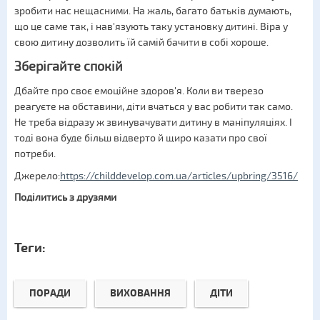
зробити нас нещасними. На жаль, багато батьків думають,
що це саме так, і нав'язують таку установку дитині. Віра у
свою дитину дозволить їй самій бачити в собі хороше.
Зберігайте спокій
Дбайте про своє емоційне здоров'я. Коли ви тверезо
реагуєте на обставини, діти вчаться у вас робити так само.
Не треба відразу ж звинувачувати дитину в маніпуляціях. І
тоді вона буде більш відверто й щиро казати про свої
потреби.
Джерело:
https://childdevelop.com.ua/articles/upbring/3516/
Поділитись з друзями
Теги:
ПОРАДИ
ВИХОВАННЯ
ДІТИ