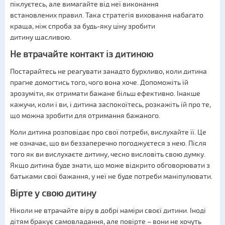
піклуєтесь, але вимагайте від неї виконання
встановлених правил. Така стратегія виховання набагато
краща, ніж спроба за будь-яку ціну зробити
дитину щасливою.
Не втрачайте контакт із дитиною
Постарайтесь не реагувати занадто бурхливо, коли дитина
прагне домогтись того, чого вона хоче. Допоможіть їй
зрозуміти, як отримати бажане більш ефективно. Інакше
кажучи, коли і ви, і дитина заспокоїтесь, розкажіть їй про те,
що можна зробити для отримання бажаного.
Коли дитина розповідає про свої потреби, вислухайте її. Це
не означає, що ви беззаперечно погоджуєтеся з нею. Після
того як ви вислухаєте дитину, чесно висловіть свою думку.
Якщо дитина буде знати, що може відкрито обговорювати з
батьками свої бажання, у неї не буде потреби маніпулювати.
Вірте у свою дитину
Ніколи не втрачайте віру в добрі наміри своєї дитини. Іноді
дітям бракує самовладання, але повірте – вони не хочуть