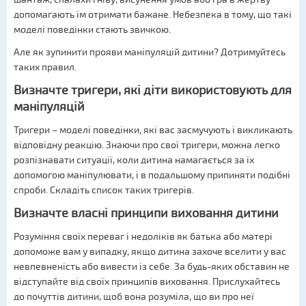
допомагають їм отримати бажане. Небезпека в тому, що такі
моделі поведінки стають звичкою.
Але як зупинити прояви маніпуляцій дитини? Дотримуйтесь
таких правил.
Визначте тригери, які діти використовують для
маніпуляцій
Тригери – моделі поведінки, які вас засмучують і викликають
відповідну реакцію. Знаючи про свої тригери, можна легко
розпізнавати ситуації, коли дитина намагається за їх
допомогою маніпулювати, і в подальшому припиняти подібні
спроби. Складіть список таких тригерів.
Визначте власні принципи виховання дитини
Розуміння своїх переваг і недоліків як батька або матері
допоможе вам у випадку, якщо дитина захоче вселити у вас
невпевненість або вивести із себе. За будь-яких обставин не
відступайте від своїх принципів виховання. Прислухайтесь
до почуттів дитини, щоб вона розуміла, що ви про неї