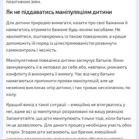
позитивних змін.
Як не піддаватись маніпуляціям дитини
Для дитини природно вимагати, казати про свої бажання й
намагатись отримати бажане будь-якими засобами. Не
хвилюйтеся, зіштовхуючись із такою поведінкою, а краще
допоможіть їй поряд із цілеспрямованістю розвинути
самоконтроль і чесність.
Маніпулятивна поведінка дитини засмучує батьків. Вони
звинувачують її в неповазі до себе або, навпаки, уникають
конфлікту й виконують її вимогу. Час від часу батьки
намагаються припинити прояви маніпуляцій, але це
незмінно викликає опір дитини, і так триває нескінченно, по
колу.
Кращий вихід з такої ситуації – емоційно не втягуватись у
неї, адже всі ці маніпуляції розраховані на вашу реакцію.
Запам'ятайте, що діти маніпулюють тільки тоді, коли батьки
їм це дозволяють. Для даного процесу необхідна участь обох
сторін. Згодом діти засвоюють, що брехня, емоційний
шантаж, спалахи гніву, висунення умов або гра в жертву