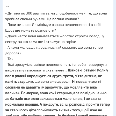
**
- Дитина по 300 раз питає, чи сподобалося мені те, що вона
зробила своїми руками. Це погана ознака?
- Поки не знаю. Як мінімум ознака невпевненості в собі.
Щось ще можете розповісти?
- Дуже часто вона намагається жорстко строїти молодшу
сестру, за що сама же і отримує на горіхи.
- А коли молодша народилася, їй сказали, що вона тепер
доросла?
- Так.
- Тоді зрозуміло, звідки невпевненість і спроби привернути
вашу увагу і викликати схвалення ...
Шановні батьки! Коли у
вас в родині народжується друга, третя, п'ята дитина, не
кажіть старшим, що вони вже дорослі. Ні поведінкою, ні
словами не давайте їм зрозуміти, що мовляв «ти вже
велика». По-перше, вона хоч і старшиа, але по відношенню
до батьків все одно залишається маленькою, і це єдина
нормальна позиція. А по-друге, всі ці розповіді про «ти тепер
за старшого» діти сприймають як знак того, що її вже не
люблять або люблять менше. Це болісно і вкрай некорисно