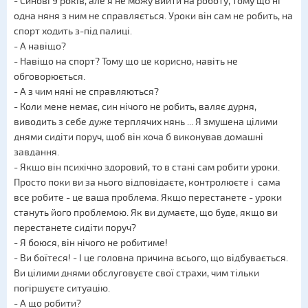
- Синові 9 років, але я не можу вийти на роботу, тому що ні
одна няня з ним не справляється. Уроки він сам не робить, на
спорт ходить з-під палиці.
- А навіщо?
- Навіщо на спорт? Тому що це корисно, навіть не
обговорюється.
- А з чим няні не справляються?
- Коли мене немає, син нічого не робить, валяє дурня,
виводить з себе дуже терплячих нянь ... Я змушена цілими
днями сидіти поруч, щоб він хоча б виконував домашні
завдання.
- Якщо він психічно здоровий, то в стані сам робити уроки.
Просто поки ви за нього відповідаєте, контролюєте і сама
все робите - це ваша проблема. Якщо перестанете - уроки
стануть його проблемою. Як ви думаєте, що буде, якщо ви
перестанете сидіти поруч?
- Я боюся, він нічого не робитиме!
- Ви боїтеся! - І це головна причина всього, що відбувається.
Ви цілими днями обслуговуєте свої страхи, чим тільки
погіршуєте ситуацію.
- А що робити?