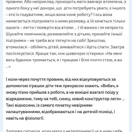
провини. Або наприклад, приходить мати ввечері втомлена, з
одного боку у неї докори, що діти потребують уваги, з іншого
- хто їх годуватиме, якщо вона кине роботу? І ось вона
намагається підтримати з ними розмову, а їй хочеться тільки
одного - лягти і померти від втоми ... І їй важко і їм непросто.
Шукайте помічників, розмовляйте з дітьми, прохайте їхньої
підтримки - не треба все тягнути на собі! Зрештою,
втомилася - обійміть дітей, вмивайтеся і йдіть спати. Завтра
поспілкуєтеся. Краще так, ніж щовечірні істерики: «На мені
весь будинок тримається, я і працюю і біля плити стою, а ви
...»
І коли через почуття провини, від них відкуповуються за
допомогою іграшок діти теж прекрасно знають. «Вибач, я
знову пізно прийшов з роботи, а на вихідні взагалі поїду у
відрядження, тому на тобі, синку, новий конструктор лего» ...
Такі відносини, із самого початку невірними
налаштуваннями, відображаються і на дитячій психіці, і
навіть на фізіології.
Здорова ситуація, коли мати з нетерпінням (і ні в чому себе