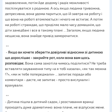
задоволення, потім йде додому і радіє можливості
поспілкуватися з родиною. А ось якщо людина тривожна,
депресивна, вона удома париться, що їй завтра на роботу і
що вона на роботі втомлюється і нічого не встигає. А потім
на роботі страждає, що приділяє мало часу домашнім, що
діти занедбані і все в такому плані ... Загалом, якщо людина
нещасна, вона знайде привід заморочитися.
**
-
Якщо ви хочете зберегти довірливі відносини зі дитиною
що дорослішає - закрийте рот, коли вона вам щось
розповідає.
Вона сама захотіла чимось поділитися? Не треба
вставляти зауваження типу «а я тобі казала», «як так можна
!?», «ми ж тебе попереджали» ... запитає поради або
коментаря - дасте, не запитає - просто вислухали і
врахували.
**
- Дитина пішла в дитячий садок, і розставання вранці
проходять дуже драматично: вона плаче, не відпускає мене.