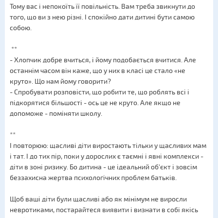
Тому вас і непокоїть її повільність. Вам треба звикнути до
того, що ви з нею різні. І спокійно дати дитині бути самою
собою.
**
- Хлопчик добре вчиться, і йому подобається вчитися. Але
останнім часом він каже, що у них в класі це стало «не
круто». Що нам йому говорити?
- Спробувати розповісти, що робити те, що роблять всі і
підкорятися більшості - ось це не круто. Але якщо не
допоможе - поміняти школу.
**
І повторюю: щасливі діти виростають тільки у щасливих мам
і тат. І до тих пір, поки у дорослих є таємні і явні комплекси -
діти в зоні ризику. Бо дитина - це ідеальний об'єкт і зовсім
беззахисна жертва психологічних проблем батьків.
Щоб ваші діти були щасливі або як мінімум не виросли
невротиками, постарайтеся виявити і визнати в собі якісь