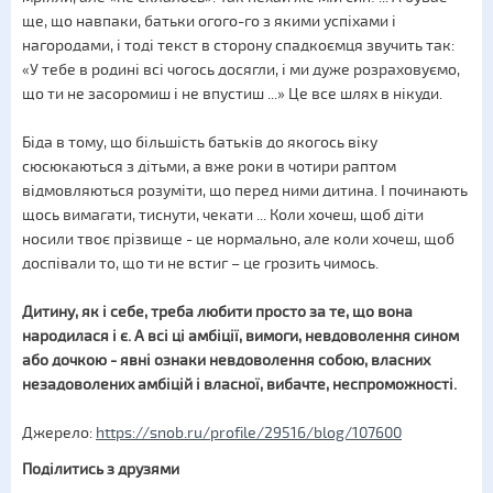
ще, що навпаки, батьки огого-го з якими успіхами і
нагородами, і тоді текст в сторону спадкоємця звучить так:
«У тебе в родині всі чогось досягли, і ми дуже розраховуємо,
що ти не засоромиш і не впустиш ...» Це все шлях в нікуди.
Біда в тому, що більшість батьків до якогось віку
сюсюкаються з дітьми, а вже роки в чотири раптом
відмовляються розуміти, що перед ними дитина. І починають
щось вимагати, тиснути, чекати ... Коли хочеш, щоб діти
носили твоє прізвище - це нормально, але коли хочеш, щоб
доспівали то, що ти не встиг – це грозить чимось.
Дитину, як і себе, треба любити просто за те, що вона
народилася і є. А всі ці амбіції, вимоги, невдоволення сином
або дочкою - явні ознаки невдоволення собою, власних
незадоволених амбіцій і власної, вибачте, неспроможності.
Джерело:
https://snob.ru/profile/29516/blog/107600
Поділитись з друзями