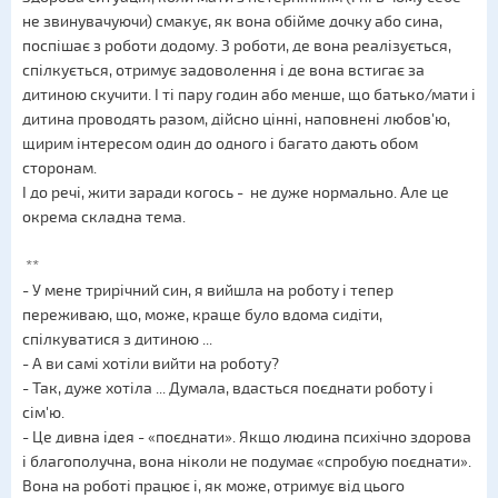
не звинувачуючи) смакує, як вона обійме дочку або сина,
поспішає з роботи додому. З роботи, де вона реалізується,
спілкується, отримує задоволення і де вона встигає за
дитиною скучити. І ті пару годин або менше, що батько/мати і
дитина проводять разом, дійсно цінні, наповнені любов'ю,
щирим інтересом один до одного і багато дають обом
сторонам.
І до речі, жити заради когось - не дуже нормально. Але це
окрема складна тема.
**
- У мене трирічний син, я вийшла на роботу і тепер
переживаю, що, може, краще було вдома сидіти,
спілкуватися з дитиною ...
- А ви самі хотіли вийти на роботу?
- Так, дуже хотіла ... Думала, вдасться поєднати роботу і
сім'ю.
- Це дивна ідея - «поєднати». Якщо людина психічно здорова
і благополучна, вона ніколи не подумає «спробую поєднати».
Вона на роботі працює і, як може, отримує від цього