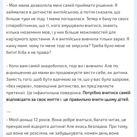
- Моя мама дозволяла мені самій приймати рішення. Я
займалася в дитинстві англійською, а потім сказала, що
більше туди не піду. І мама погодилася. Тепер я бачу по своїх
співробітниках, що ті, кого змушували вчитися, знають
кілька іноземних мов, і у них більше можливостей для
кар'єрного зростання. А я англійська вивчила тільки зараз. Я
кажу мамі: чому ти мене тоді не змусила? Треба було мене
бити! Хіба я не права?
- Коли вам самій знадобилося, тоді ви і вивчили. Але по
відношенню до мами ви продовжуєте вести себе, як дитина.
Замість того, щоб бути вдячною за те, що у вас було здорове,
«без нервів», повноцінне дитинство, ви пред'являєте
претензії. Це інфантильна поведінка.
Потрібно вчитися самій
відповідати за своє життя і це правильно вчити цьому дітей.
**
- Моїй доньці 12 років. Вона добре вчиться, багато читає, це
прекрасний відкрита дитина! Але якась безладна. При тому,
що вона не розсіяна, не забудькувата, кожен день вона