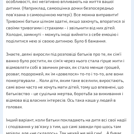
особливості, які негативно впливають на життя вашої
дитини. (Наприклад, самооцінка дочки безпосередньо
пов'язана з самооцінкою матері). Все можна виправити!
Тривожні батьки цілком здатні, якщо захочуть, впоратися зі
своїми тривогами і страхами - і звільнити від них дітей.
Холодні, замкнуті - можуть іноді вийняти з себе емоцію і
поділитися нею зі своєю дитиною. Було б бажання.
Знаєте, деякі виросли під розповіді батьків про те, як сім'ї
важко було ростити, як сім'я через нього стала гірше жити і
відмовляти собі в звичних речах, як стало менше грошей,
розваг, подорожей, як їм «довелося» то-то і то-то, але вони
пожертвували ... Коли діти, яким таке вселили, виростають,
самі вони часто не хочуть мати дітей, тому що впевнені, що
батьківство - це суцільна жертва, боротьба за виживання і
відмова від власних інтересів. Ось така каша у людей в
головах.
Інший варіант, коли батьки покладають на дитя всі свої надії
і сподівання у зв'язку з тим, що самі завжди про щось там
мріяли, але «не склалось». Так нехай же мій син! ... А буває