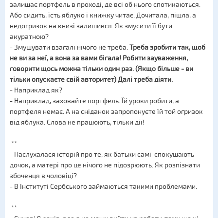
залишає портфель в проході, де всі об нього спотикаються.
Або сидить, їсть яблуко і книжку читає. Дочитала, пішла, а
недогризок на книзі залишився. Як змусити її бути
акуратною?
- Змушувати взагалі нічого не треба.
Треба зробити так, щоб
не ви за неї, а вона за вами бігала! Робити зауваження,
говорити щось можна тільки один раз. (Якщо більше - ви
тільки опускаєте свій авторитет) Далі треба діяти.
- Наприклад як?
- Наприклад, заховайте портфель. Їй уроки робити, а
портфеля немає. А на сніданок запропонуєте їй той огризок
від яблука. Слова не працюють, тільки дії!
**
- Наслухалася історій про те, як батьки самі спокушають
дочок, а матері про це нічого не підозрюють. Як розпізнати
збоченця в чоловіці?
- В Інституті Сербського займаються такими проблемами.
**