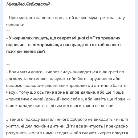
Михайло Лабковский
- Приємно, що на лекції про дітей як мінімум третина залу -
чоловіки.
**
- У журналах пишуть, що секрет міцної сім'ї та тривалих
відносин - в компромісах, а насправді він в стабільності
психіки членів сім'ї.
**
- Коли мати довго і «через силу» знаходиться в декреті по
догляду за дитиною, відчуває себе його заручницею або
свідомо, вольовим рішенням «проводить з дитиною багато
часу», тому що ось така вона відповідальна, або ще гірше
«присвячує синові (доньці) всю себе », або навіть ще гірше -«
живе заради нього »- дітям від цього точно не легше.
З такого підходу взагалі нічого доброго не виходить - ні для
життя, ні для психіки дитини. Діти все зчитують і прекрасно
розуміють, коли з ними «сидять» або гуляють через почуття