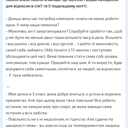
для відносин в сім'ї та її подальшому житті.
- Доньці весь час потрібна компанія, нічого не може робити
одна. У чому наша помилка?
- Можливо, ви її заорганізували? Спробуйте зробити так, щоб
у неї було не менше двох годин вільного часу в день. Вільного
і від школи, і від уроків, і від гуртків ... І дайте їй можливість
самій себе займати. (Або почати з 15 хвилин і поступово
збільшувати цей час). Вона повинна стати сама собі цікава,
чим раніше, тим краще. Працюйте над цим. А то виросте, буде
відчувати себе самотньою, чіплятися за людей, за відносини
... Є така небезпека.
**
- Моя дочка в 3 класі, вона добре вчиться, є успіхи в окремих
предметах. Але при цьому вона така повільна! Все робить
остання, не кажучи вже про спорт, де вона завжди сама
остання у всіх забігах.
- Повільність не є ні недоліком, ні гідністю. Але судячи по
швидкості мови - ви зовсім інша за темпераментом людина.