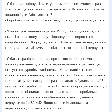
- Я б сказав «відпустіть ситуацію», але ви не зможете, раз
говорите «це навіть не обговорюється». Ви вже вирішили як
повинно бути. Або зможете?
- Спробую почитати щось на тему: «як відпустити ситуацію».
- У мене троє маленьких дітей. Молодший ходить в садок,
старші в початкову школу. Щоранку перетворюється в
випробування. Збори, сніданок ... Хочеться насолоджуватися
спілкуванням з дітьми, а не підганяти їх весь час і нервувати.
- Я багато разів розповідав про те, що школа з самого
початку повинна бути зоною відповідальності дитини. Це
стосується і уроків, і запізнень ... Нехай ваші діти самі
встають, самі снідають, самі збираються. Ось коли встигнуть,
тоді встигнуть (в наступний раз поставлять будильник на 15
хвилин раніше або поспішать). Потім вони прийдуть в школу, і
якщо вони спізнилися, там їх чекають великі проблеми,
зіткнення з якими ви їх позбавляєте, коли підганяєте і
нервуєте як би ЗА НИХ. Якщо хочете їм допомогти -
перестаньте допомагати в зборах.