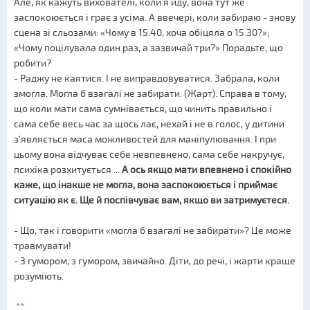
Але, як кажуть вихователі, коли я йду, вона тут же
заспокоюється і грає з усіма. А ввечері, коли забираю - знову
сцена зі сльозами: «Чому в 15.40, хоча обіцяла о 15.30?»;
«Чому поцілувала один раз, а зазвичай три?» Порадьте, що
робити?
- Раджу не каятися. І не виправдовуватися. Забрала, коли
змогла. Могла б взагалі не забирати. (Жарт). Справа в тому,
що коли мати сама сумнівається, що чинить правильно і
сама себе весь час за щось лає, нехай і не в голос, у дитини
з'являється маса можливостей для маніпулювання. І при
цьому вона відчуває себе невпевнено, сама себе накручує,
психіка розхитується ...
А ось якщо мати впевнено і спокійно
каже, що інакше не могла, вона заспокоюється і приймає
ситуацію як є. Ще й поспівчуває вам, якщо ви затримуєтеся.
- Що, так і говорити «могла б взагалі не забирати»? Це може
травмувати!
- З гумором, з гумором, звичайно. Діти, до речі, і жарти краще
розуміють.
**