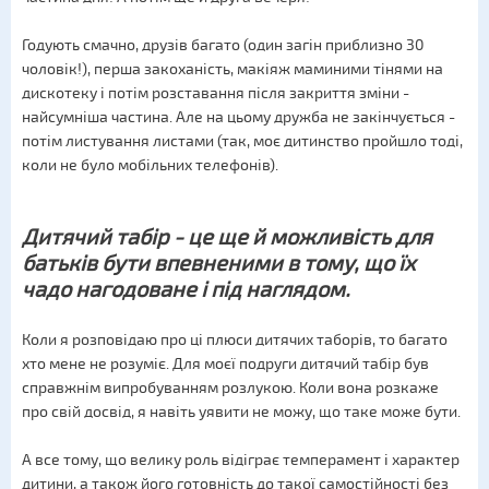
Годують смачно, друзів багато (один загін приблизно 30
чоловік!), перша закоханість, макіяж маминими тінями на
дискотеку і потім розставання після закриття зміни -
найсумніша частина. Але на цьому дружба не закінчується -
потім листування листами (так, моє дитинство пройшло тоді,
коли не було мобільних телефонів).
Дитячий табір - це ще й можливість для
батьків бути впевненими в тому, що їх
чадо нагодоване і під наглядом.
Коли я розповідаю про ці плюси дитячих таборів, то багато
хто мене не розуміє. Для моєї подруги дитячий табір був
справжнім випробуванням розлукою. Коли вона розкаже
про свій досвід, я навіть уявити не можу, що таке може бути.
А все тому, що велику роль відіграє темперамент і характер
дитини, а також його готовність до такої самостійності без