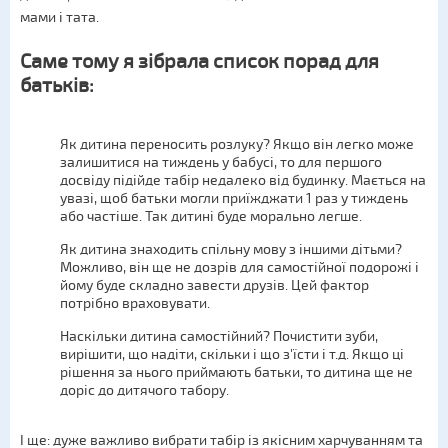
мами і тата.
Саме тому я зібрала список порад для
батьків:
Як дитина переносить розлуку? Якщо він легко може
залишитися на тиждень у бабусі, то для першого
досвіду підійде табір недалеко від будинку. Мається на
увазі, щоб батьки могли приїжджати 1 раз у тиждень
або частіше. Так дитині буде морально легше.
Як дитина знаходить спільну мову з іншими дітьми?
Можливо, він ще не дозрів для самостійної подорожі і
йому буде складно завести друзів. Цей фактор
потрібно враховувати.
Наскільки дитина самостійний? Почистити зуби,
вирішити, що надіти, скільки і що з'їсти і т.д. Якщо ці
рішення за нього приймають батьки, то дитина ще не
доріс до дитячого табору.
І ще: дуже важливо вибрати табір із якісним харчуванням та