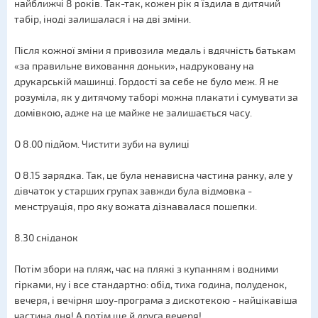
найближчі 8 років. Так-так, кожен рік я їздила в дитячий
табір, іноді залишалася і на дві зміни.
Після кожної зміни я привозила медаль і вдячність батькам
«за правильне виховання доньки», надруковану на
друкарській машинці. Гордості за себе не було меж. Я не
розуміла, як у дитячому таборі можна плакати і сумувати за
домівкою, адже на це майже не залишається часу.
О 8.00 підйом. Чистити зуби на вулиці
О 8.15 зарядка. Так, це була ненависна частина ранку, але у
дівчаток у старших групах завжди була відмовка -
менструація, про яку вожата дізнавалася пошепки.
8.30 сніданок
Потім збори на пляж, час на пляжі з купанням і водними
гірками, ну і все стандартно: обід, тиха година, полуденок,
вечеря, і вечірня шоу-програма з дискотекою - найцікавіша
частина дня! А потім ще й друга вечеря!