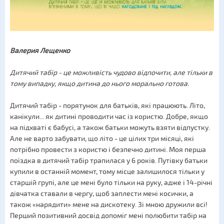
Валерия Лещенко
Дитячий табір - це можливість чудово відпочити, але тільки в
тому випадку, якщо дитина до нього морально готова.
Дитячий табір - порятунок для батьків, які працюють. Літо,
канікули... як дитині проводити час із користю. Добре, якщо
на підхваті є бабусі, а також батьки можуть взяти відпустку.
Але не варто забувати, що літо - це цілих три місяці, які
потрібно провести з користю і безпечно дитині. Моя перша
поїздка в дитячий табір трапилася у 6 років. Путівку батьки
купили в останній момент, тому місце залишилося тільки у
старшій групі, але це мені було тільки на руку, адже і 14-річні
дівчатка ставали в чергу, щоб заплести мені косички, а
також «нарядити» мене на дискотеку. Зі мною дружили всі!
Перший позитивний досвід допоміг мені полюбити табір на