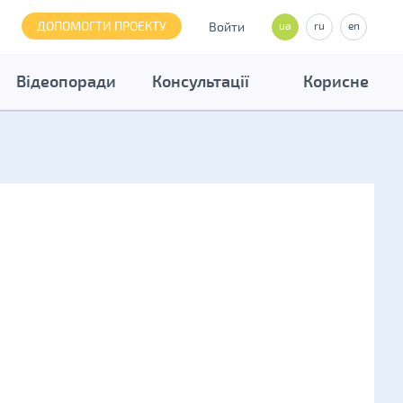
ДОПОМОГТИ ПРОЕКТУ
Войти
ua
ru
en
Відеопоради
Консультації
Корисне