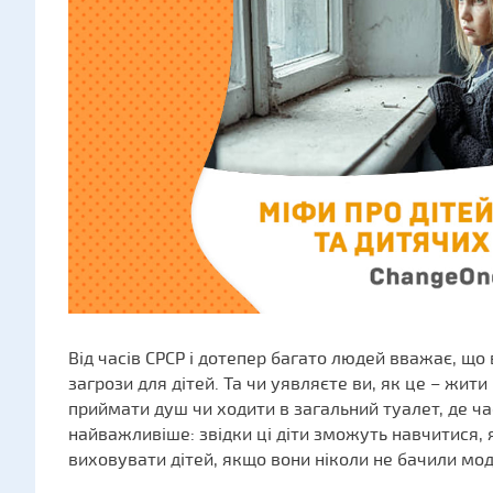
Від часів СРСР і дотепер багато людей вважає, що
загрози для дітей. Та чи уявляєте ви, як це – жити
приймати душ чи ходити в загальний туалет, де ч
найважливіше: звідки ці діти зможуть навчитися, 
виховувати дітей, якщо вони ніколи не бачили моде