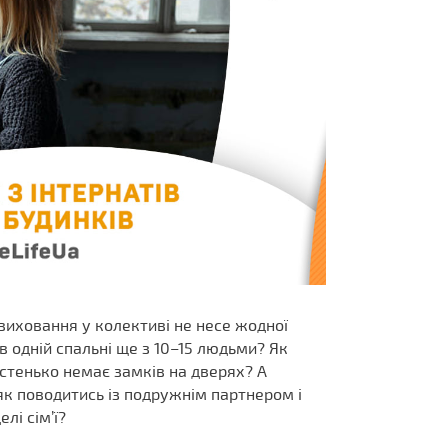
 виховання у колективі не несе жодної
 в одній спальні ще з 10–15 людьми? Як
астенько немає замків на дверях? А
як поводитись із подружнім партнером і
лі сім’ї?