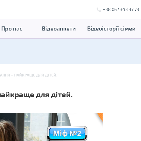
+38 067 343 37 73
Про нас
Відеоанкети
Відеоісторії сімей
ВАННЯ – НАЙКРАЩЕ ДЛЯ ДІТЕЙ.
найкраще для дітей.