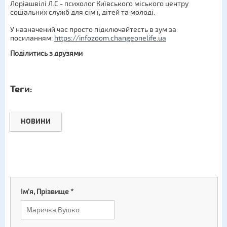
Лоріашвілі Л.С.- психолог Київського міського центру
соціальних служб для сім'ї, дітей та молоді.
У назначений час просто підключайтесть в зум за
посиланням:
https://infozoom.changeonelife.ua
Поділитись з друзями
Теги:
НОВИНИ
Ім'я, Прізвище
*