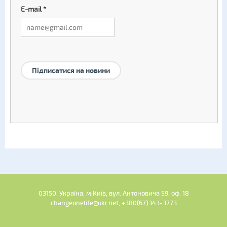
E-mail
*
Підписатися на новини
03150, Україна, м.Київ, вул. Антоновича 59, оф. 18
changeonelife@ukr.net, +380(67)343-3773