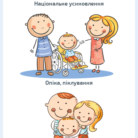
Національне усиновлення
Опіка, піклування