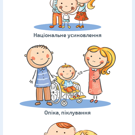
Національне усиновлення
Опіка, піклування