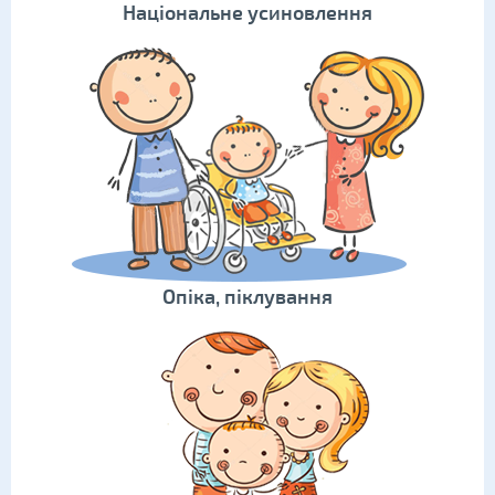
Національне усиновлення
Опіка, піклування