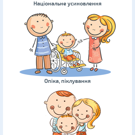
Національне усиновлення
Опіка, піклування