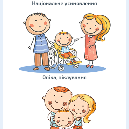
Національне усиновлення
Опіка, піклування