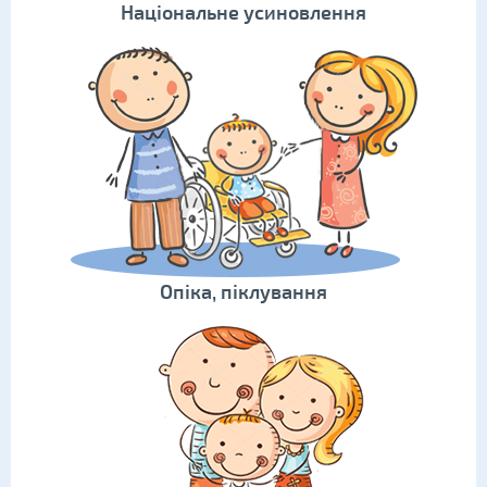
Національне усиновлення
Опіка, піклування