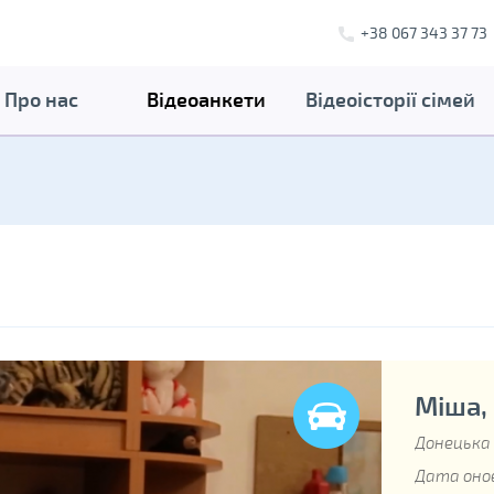
+38 067 343 37 73
Про нас
Відеоанкети
Відеоісторії сімей
Міша, 
Донецька
Дата онов