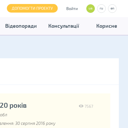
ДОПОМОГТИ ПРОЕКТУ
Войти
ua
ru
en
Відеопоради
Консультації
Корисне
20 років
7567
 обл
лення: 30 серпня 2016 року