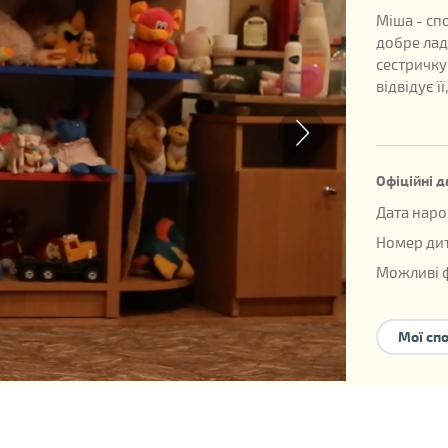
Міша - спо
добре лад
сестричку
відвідує її
Офіційні д
Дата наро
Номер дит
Можливі 
сім'я
,
дитя
Дитина ма
Мої сп
Увага! Відпові
дитина може бу
вона знаходит