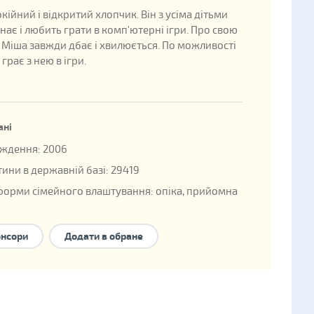
кійний і відкритий хлопчик. Він з усіма дітьми
нає і любить грати в комп'ютерні ігри. Про свою
 Міша завжди дбає і хвилюється. По можливості
, грає з нею в ігри.
ані
ждення: 2006
ини в державній базі: 29419
форми сімейного влаштування:
опіка
,
прийомна
чий будинок сімейного типу
.
є брата/сестру
онсори
Додати в обране
дно до Постанови Кабінету Міністрів України від 22.07.2016 №458 ця
ти влаштована у сім’ю в межах області, на первинному обліку якої,
ься.