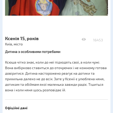
Ксенія 15, років
16453
Київ, місто
Дитина з особливими потребами
Ксюша чітко знає, коли до неї підходять свої, а коли чужі.
Вона вибірково ставиться до оточуючих і не кожному готова
довіритися. Дитина насторожено реагує на дотики та
прихильна далеко не до всіх. Зате у Ксенії є улюблена няня,
дотикам та обіймам якої маленька завжди радіє. Тішиться
вона і коли няня щось розповідає їй.
Офіційні дані