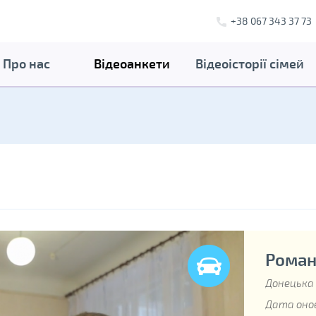
+38 067 343 37 73
Про нас
Відеоанкети
Відеоісторії сімей
Роман,
Донецька
Дата онов