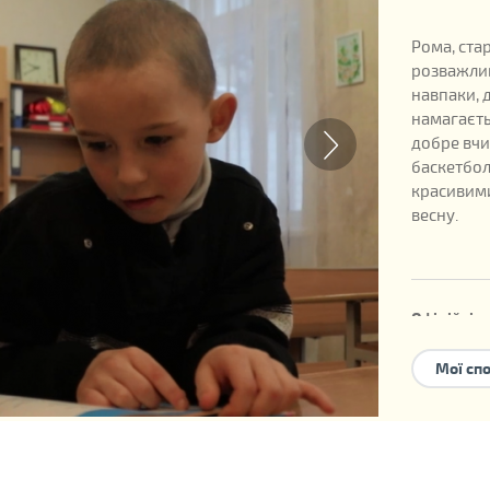
Рома, ста
розважлив
навпаки, 
намагаєть
добре вчи
баскетбол
красивими
весну.
Офіційні д
Дата наро
Мої сп
Номер дит
Можливі 
усиновле
сімейного