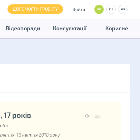
ДОПОМОГТИ ПРОЕКТУ
Войти
ua
ru
en
Відеопоради
Консультації
Корисне
 17 років
11081
 обл
лення: 18 квітня 2018 року