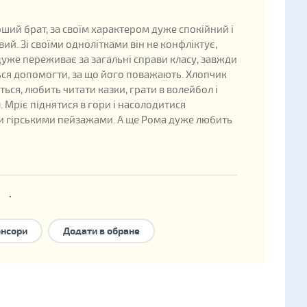
рший брат, за своїм характером дуже спокійний і
ий. Зі своїми однолітками він не конфліктує,
дуже переживає за загальні справи класу, завжди
ся допомогти, за що його поважають. Хлопчик
ться, любить читати казки, грати в волейбол і
. Мріє піднятися в гори і насолодитися
 гірськими пейзажами. А ще Рома дуже любить
ані
ждення: 2008
онсори
Додати в обране
ини в державній базі: 303803
форми сімейного влаштування:
національне
ння
,
опіка
,
прийомна сім'я
,
дитячий будинок
 типу
.