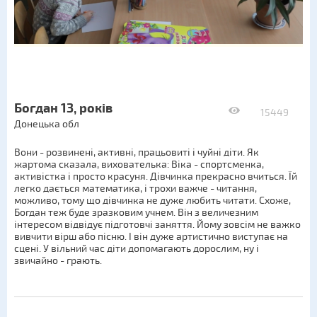
Богдан 13, років
15449
Донецька обл
Вони - розвинені, активні, працьовиті і чуйні діти. Як
жартома сказала, вихователька: Віка - спортсменка,
активістка і просто красуня. Дівчинка прекрасно вчиться. Їй
легко дається математика, і трохи важче - читання,
можливо, тому що дівчинка не дуже любить читати. Схоже,
Богдан теж буде зразковим учнем. Він з величезним
інтересом відвідує підготовчі заняття. Йому зовсім не важко
вивчити вірш або пісню. І він дуже артистично виступає на
сцені. У вільний час діти допомагають дорослим, ну і
звичайно - грають.