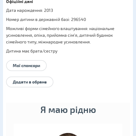
Офіційні дані
Дата нарождення: 2013
Номер дитини в державній базі: 296540
Можливі форми сімейного влаштування:
національне
усиновлення
,
опіка
,
прийомна сім'я
,
дитячий будинок
сімейного типу
,
міжнародне усиновлення
.
Дитина має брата/сестру
Мої спонсори
Додати в обране
Я маю рідню