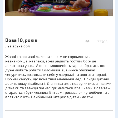
Вова 10, років
23706
Львівська обл
Жваві та активні малюки зовсім не соромляться
незнайомців, навпаки, вони радіють гостям, бо ж це
додаткова увага. А ще це можливість гарно вбратись, що
дуже любить робити Соломійка. Дівчинка обожнює
чепуритись, розглядати себе у дзеркалі та вдягати коралі.
Про неї кажуть, що вона така маленька леді. Обидві дитини
досить комунікабельні. Дівчинка вміє подружитись з іншими
дітками та завжди під час гри ділиться іграшками. Вова теж
старається бути чемним. Він сам тримає ложку, хлібчик та з
апетитом їсть. Найбільший інтерес в дітей ‑ до гри.