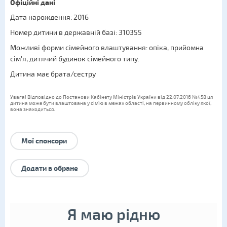
Офіційні дані
Дата нарождення: 2016
Номер дитини в державній базі: 310355
Можливі форми сімейного влаштування:
опіка
,
прийомна
сім'я
,
дитячий будинок сімейного типу
.
Дитина має брата/сестру
Увага! Відповідно до Постанови Кабінету Міністрів України від 22.07.2016 №458 ця
дитина може бути влаштована у сім’ю в межах області, на первинному обліку якої,
вона знаходиться.
Мої спонсори
Додати в обране
Я маю рідню