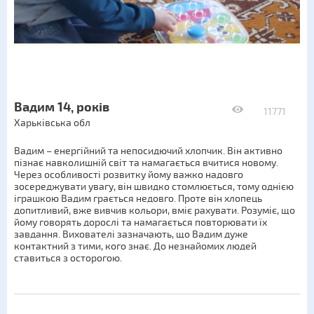
Вадим 14, років
11771
Харьківська обл
Вадим – енергійний та непосидючий хлопчик. Він активно
пізнає навколишній світ та намагається вчитися новому.
Через особливості розвитку йому важко надовго
зосереджувати увагу, він швидко стомлюється, тому однією
іграшкою Вадим грається недовго. Проте він хлопець
допитливий, вже вивчив кольори, вміє рахувати. Розуміє, що
йому говорять дорослі та намагається повторювати їх
завдання. Вихователі зазначають, що Вадим дуже
контактний з тими, кого знає. До незнайомих людей
ставиться з осторогою.