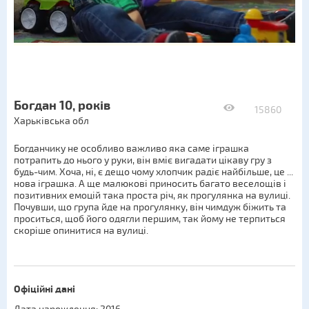
Богдан 10, років
15860
Харьківська обл
Богданчику не особливо важливо яка саме іграшка
потрапить до нього у руки, він вміє вигадати цікаву гру з
будь-чим. Хоча, ні, є дещо чому хлопчик радіє найбільше, це ...
нова іграшка. А ще малюкові приносить багато веселощів і
позитивних емоцій така проста річ, як прогулянка на вулиці.
Почувши, що група йде на прогулянку, він чимдуж біжить та
проситься, щоб його одягли першим, так йому не терпиться
скоріше опинитися на вулиці.
Офіційні дані