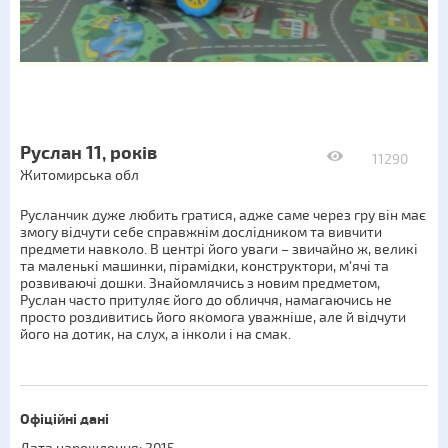
Руслан 11, років
11290
Житомирська обл
Русланчик дуже любить гратися, адже саме через гру він має
змогу відчути себе справжнім дослідником та вивчити
предмети навколо. В центрі його уваги – звичайно ж, великі
та маленькі машинки, пірамідки, конструктори, м’ячі та
розвиваючі дошки. Знайомлячись з новим предметом,
Руслан часто притуляє його до обличчя, намагаючись не
просто роздивитись його якомога уважніше, але й відчути
його на дотик, на слух, а інколи і на смак.
Офіційні дані