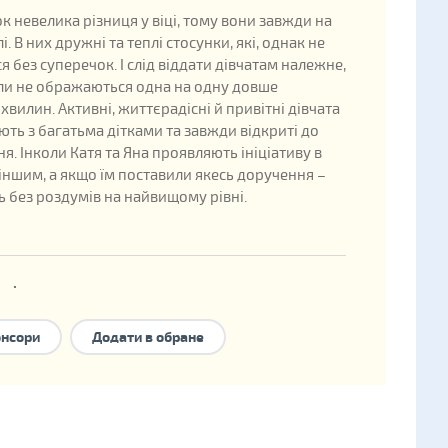
ок невелика різниця у віці, тому вони завжди на
і. В них дружні та теплі стосунки, які, однак не
я без суперечок. І слід віддати дівчатам належне,
ли не ображаються одна на одну довше
хвилин. Активні, життєрадісні й привітні дівчата
ть з багатьма дітками та завжди відкриті до
я. Інколи Катя та Яна проявляють ініціативу в
іншим, а якщо їм поставили якесь доручення –
 без роздумів на найвищому рівні.
ані
ждення: 2009
онсори
Додати в обране
ини в державній базі: 323647
форми сімейного влаштування:
національне
ння
,
опіка
,
прийомна сім'я
,
дитячий будинок
 типу
.