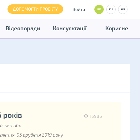
ДОПОМОГТИ ПРОЕКТУ
Войти
ua
ru
en
Відеопоради
Консультації
Корисне
6 років
15986
дська обл
лення: 05 груденя 2019 року