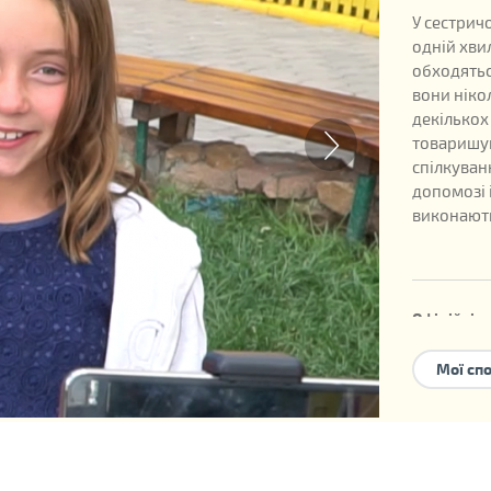
У сестрич
одній хвил
обходятьс
вони ніко
декількох 
товаришую
спілкуванн
допомозі 
виконають
Офіційні д
Дата наро
Мої сп
Номер дит
Можливі 
усиновле
сімейного