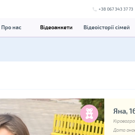
+38 067 343 37 73
Про нас
Відеоанкети
Відеоісторії сімей
Яна, 1
Кіровогра
Дата онов