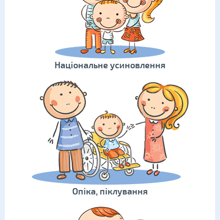
Національне усиновлення
Опіка, піклування