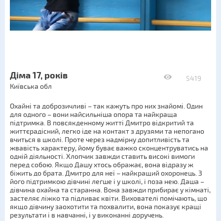
Діма 17, років
5419
Київська обл
Охайні та доброзичливі – так кажуть про них знайомі. Один
для одного – вони найсильніша опора та найкраща
підтримка. В повсякденному житті Дмитро відкритий та
життєрадісний, легко іде на контакт з друзями та непогано
вчиться в школі. Проте через надмірну допитливість та
жвавість характеру, йому буває важко сконцентруватись на
одній діяльності. Хлопчик завжди ставить високі вимоги
перед собою. Якщо Дашу хтось ображає, вона відразу ж
біжить до брата. Дмитро для неї – найкращий охоронець. З
його підтримкою дівчині легше і у школі, і поза нею. Даша –
дівчина охайна та старанна. Вона завжди прибирає у кімнаті,
застеляє ліжко та підливає квіти. Вихователі помічають, що
якщо дівчину заохотити та похвалити, вона показує кращі
результати і в навчанні, і у виконанні доручень.