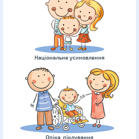
Національне усиновлення
Опіка, піклування