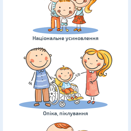
Національне усиновлення
Опіка, піклування