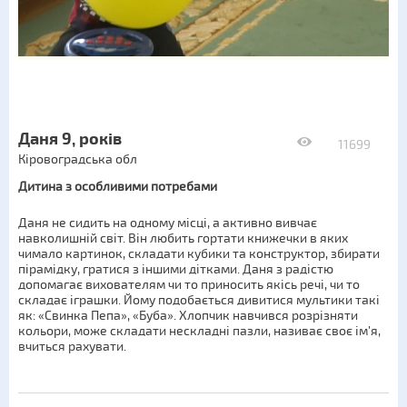
Даня 9, років
11699
Кіровоградська обл
Дитина з особливими потребами
Даня не сидить на одному місці, а активно вивчає
навколишній світ. Він любить гортати книжечки в яких
чимало картинок, складати кубики та конструктор, збирати
пірамідку, гратися з іншими дітками. Даня з радістю
допомагає вихователям чи то приносить якісь речі, чи то
складає іграшки. Йому подобається дивитися мультики такі
як: «Свинка Пепа», «Буба». Хлопчик навчився розрізняти
кольори, може складати нескладні пазли, називає своє ім’я,
вчиться рахувати.