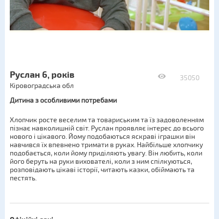
Руслан 6, років
35050
Кіровоградська обл
Дитина з особливими потребами
Хлопчик росте веселим та товариським та їз задоволенням
пізнає навколишній світ. Руслан проявляє інтерес до всього
нового і цікавого. Йому подобаються яскраві іграшки він
навчився їх впевнено тримати в руках. Найбільше хлопчику
подобається, коли йому приділяють увагу. Він любить, коли
його беруть на руки вихователі, коли з ним спілкуються,
розповідають цікаві історії, читають казки, обіймають та
пестять.