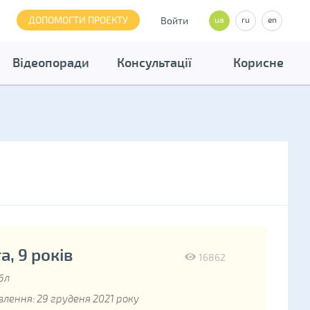
ДОПОМОГТИ ПРОЕКТУ
Войти
ua
ru
en
Відеопоради
Консультації
Корисне
, 9 років
16862
бл
лення: 29 груденя 2021 року