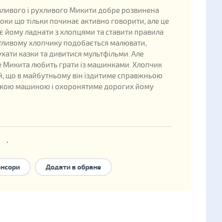
зливого і рухливого Микити добре розвинена
 поки що тільки починає активно говорити, але це
є йому ладнати з хлопцями та ставити правила
тливому хлопчику подобається малювати,
лухати казки та дивитися мультфільми. Але
 Микита любить грати із машинками. Хлопчик
, що в майбутньому він їздитиме справжньою
ькою машиною і охоронятиме дорогих йому
ані
ждення: 2016
онсори
Додати в обране
ини в державній базі: 337093
форми сімейного влаштування:
національне
ння
,
опіка
,
прийомна сім'я
,
дитячий будинок
 типу
.