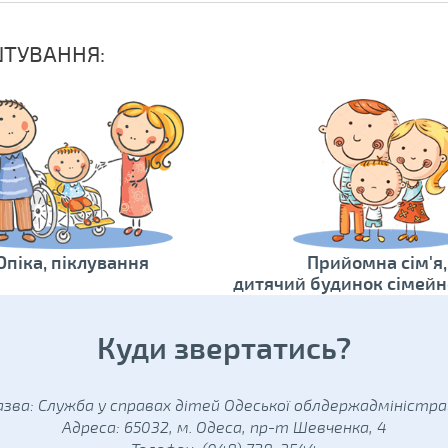
ШТУВАННЯ:
Опіка, піклування
Прийомна сім'я,
дитячий будинок сімейн
Куди звертатись?
азва: Служба у справах дітей Одеської облдержадміністрац
Адреса: 65032, м. Одеса, пр-т Шевченка, 4