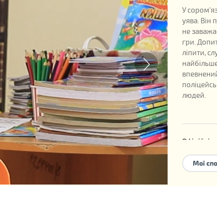
У сором'я
уява. Він
не заважа
гри. Допи
ліпити, с
найбільше
впевнений
поліцейс
людей.
Офіційні д
Дата наро
Мої сп
Номер дит
Можливі 
усиновле
сімейного