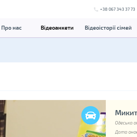
+38 067 343 37 73
Про нас
Відеоанкети
Відеоісторії сімей
Микита
Одеська о
Дата онов