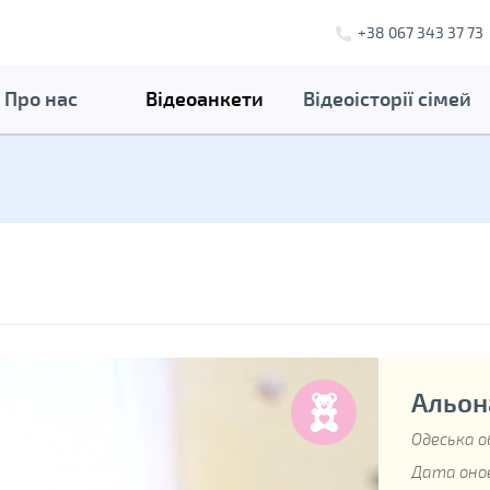
+38 067 343 37 73
Про нас
Відеоанкети
Відеоісторії сімей
Альона
Одеська о
Дата онов