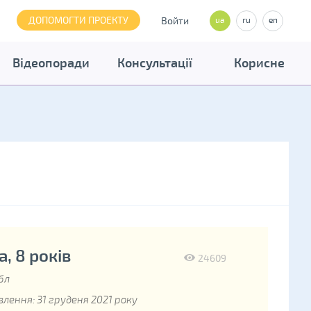
ДОПОМОГТИ ПРОЕКТУ
Войти
ua
ru
en
Відеопоради
Консультації
Корисне
, 8 років
24609
бл
лення: 31 груденя 2021 року