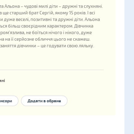
та Альона – чудові милі діти – дружні та слухняні.
в ще старший брат Сергій, якому 15 років. І всі
и дуже веселі, позитивні та дружні діти. Альона
ться більш своєрідним характером. Дівчинка
ром'язлива, не боїться нічого і нікого, дуже
ча на її серйозне обличчя цього не скажеш.
заняття дівчинки – це годувати свою ляльку.
ані
ждення: 2017
ини в державній базі: 320235
онсори
Додати в обране
форми сімейного влаштування:
національне
ння
.
є брата/сестру