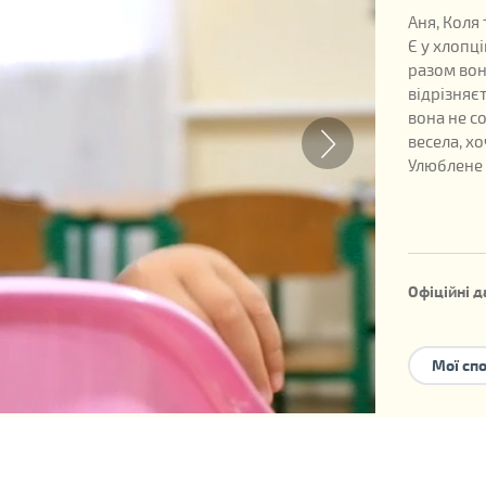
Аня, Коля 
Є у хлопці
разом вон
відрізняє
вона не со
весела, хо
Улюблене 
Офіційні д
Дата наро
Номер дит
Мої сп
Можливі 
усиновле
Дитина ма