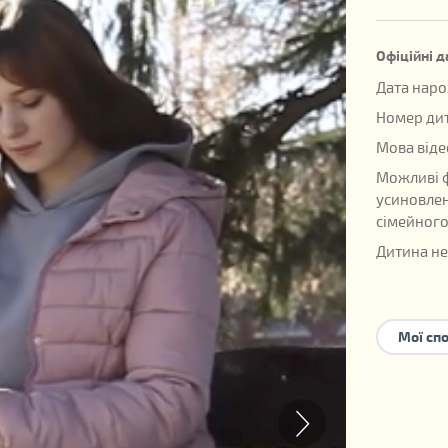
Офіційні д
Дата наро
Номер дит
Мова віде
Можливі 
усиновле
сімейного
Дитина не
Мої сп