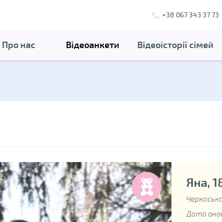
+38 067 343 37 73
Про нас
Відеоанкети
Відеоісторії сімей
Яна, 1
Черкаська
Дата онов