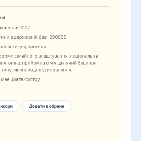
ані
ждення: 2007
ини в державній базі: 290995
оанкети: украинский
форми сімейного влаштування:
національне
ння
,
опіка
,
прийомна сім'я
,
дитячий будинок
 типу
,
міжнародне усиновлення
.
 має брата/сестру
онсори
Додати в обране