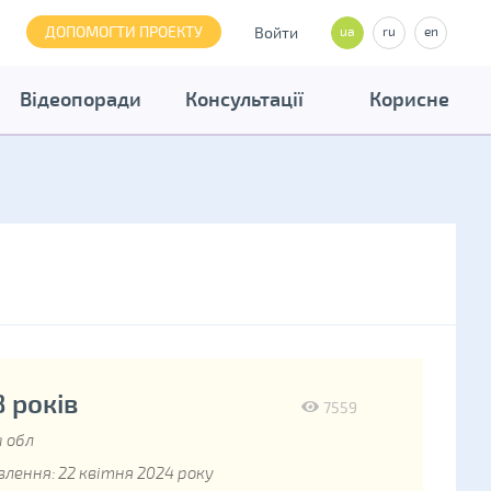
ДОПОМОГТИ ПРОЕКТУ
Войти
ua
ru
en
Відеопоради
Консультації
Корисне
8 років
7559
 обл
лення: 22 квітня 2024 року