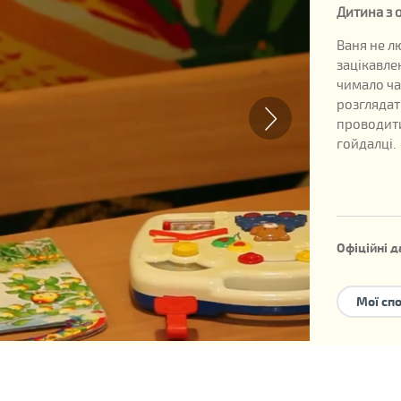
Дитина з
Ваня не л
зацікавле
чимало ча
розглядат
проводити
гойдалці.
Офіційні д
Дата наро
Мої сп
Номер дит
Можливі 
усиновле
сімейного
Дитина не