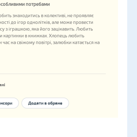
 особливими потребами
юбить знаходитись в колективі, не проявляє
ності до ігор однолітків, але може провести
су з іграшкою, яка його зацікавить. Любить
и картинки в книжках. Хлопець любить
 час на свіжому повітрі, залюбки катається на
ані
ждення: 2008
онсори
Додати в обране
ини в державній базі: 183255
форми сімейного влаштування:
національне
ння
,
опіка
,
прийомна сім'я
,
дитячий будинок
 типу
,
міжнародне усиновлення
.
 має брата/сестру