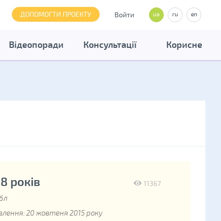
ДОПОМОГТИ ПРОЕКТУ
Войти
ua
ru
en
Відеопоради
Консультації
Корисне
18 років
11367
бл
лення: 20 жовтеня 2015 року