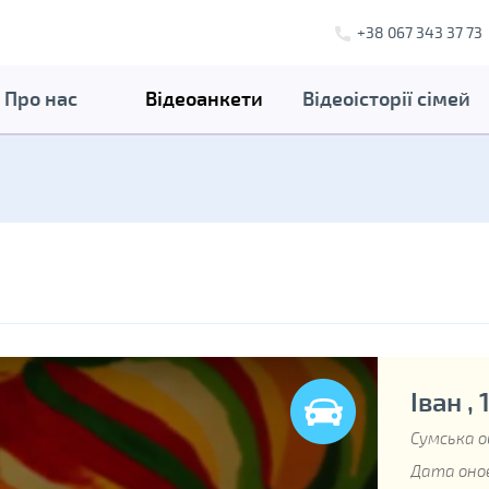
+38 067 343 37 73
Про нас
Відеоанкети
Відеоісторії сімей
Іван , 
Сумська о
Дата онов